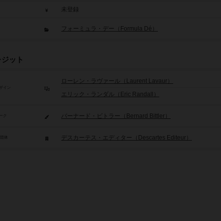
未登録
フォーミュラ・デー（Formula Dé）
レジット
ローレン・ラヴァール（Laurent Lavaur）
ザイン
エリック・ランダル（Eric Randall）
バーナード・ビトラー（Bernard Bittler）
ーク
デスカーテス・エディター（Descartes Editeur）
/団体