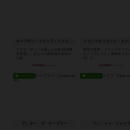
キャプテン・フリップ：イスラ・ボンバ
イスラ・ボンバを探しに出航!潜水艦
乗客の皆様、トランスオリエ
を装備し、あなたの乗組員を監獄か
エクスプレスにご乗車ありが
ら解...
ざいま...
約2時間前
by jurong
約3時間前
by jurong
レビュー
レビュー
アンダー・ザ・テーブラー
ワン・トゥ・ファイ