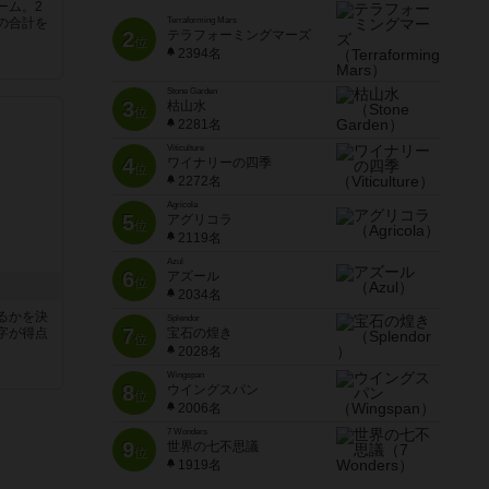
ーム。2
の合計を
Terraforming Mars
2
テラフォーミングマーズ
位
2394名
Stone Garden
3
枯山水
位
2281名
Viticulture
4
ワイナリーの四季
位
2272名
Agricola
5
アグリコラ
位
2119名
Azul
6
アズール
位
2034名
るかを決
Splendor
7
字が得点
宝石の煌き
位
2028名
Wingspan
8
ウイングスパン
位
2006名
7 Wonders
9
世界の七不思議
位
1919名