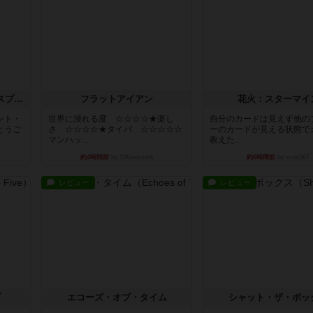
トランスオリエント・エクスプレス
フラットアイアン
花火：スターマイ
ント・
世界に浸れる度 ☆☆☆☆★楽し
自分のカードは見えず他の
とうご
さ ☆☆☆☆★タイパ ☆☆☆☆☆
ーのカードが見える状態で
マンハッ...
教えた...
約4時間前
by DKnewyork
約6時間前
by mob567
レビュー
レビュー
ブ
エコーズ・オブ・タイム
シャット・ザ・ボッ