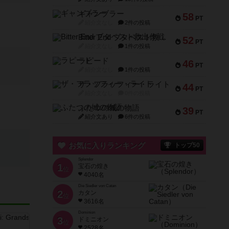
ギャンブラー
58
PT
紹介文なし
2件の投稿
Bitter End ブタペスト救出作戦
52
PT
紹介文なし
1件の投稿
ラピード
46
PT
紹介文なし
1件の投稿
ザ・フラッフィー・ライト
44
PT
紹介文なし
0件の投稿
ふたつの城の物語
39
PT
紹介文あり
6件の投稿
お気に入りランキング
トップ50
Splendor
1
宝石の煌き
位
4040名
Die Siedler von Catan
2
カタン
位
3616名
Dominion
3
ドミニオン
位
2528名