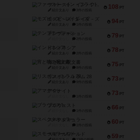
ファースト・イン・フライト
108
PT
紹介文あり
3件の投稿
モズビ－ズ・レイダ－ズ
94
PT
紹介文あり
1件の投稿
テンプテーション
79
PT
紹介文なし
2件の投稿
インドネシア
78
PT
紹介文あり
2件の投稿
宵と暁の呪文書
75
PT
紹介文あり
8件の投稿
リスボン・トラム 28
73
PT
紹介文あり
9件の投稿
アマナイト
73
PT
紹介文なし
1件の投稿
ブラヴェスト
66
PT
紹介文なし
1件の投稿
スペクタキュラー
60
PT
紹介文なし
1件の投稿
スモールワールド
59
PT
紹介文あり
13件の投稿