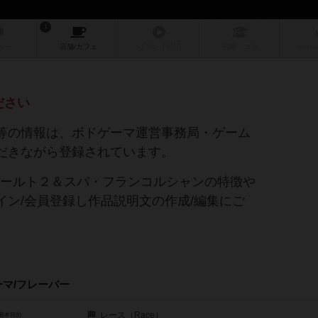
1
ュー
店舗/
カフェ
リプレイ
日記
戦略
・コツ
ルール
ださい
等の情報は、ボドゲーマ運営事務局・ゲーム
だきながら登録されています。
ォールト２＆スパ・フランコルシャンの特徴や
ン/会員登録し作品説明文の作成/編集にご
ーマ/フレーバー
レース（Race）
基本目的