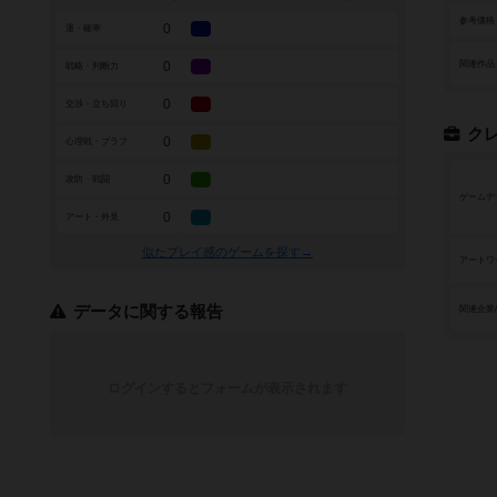
参考価格
0
運・確率
0
関連作品
戦略・判断力
0
交渉・立ち回り
ク
0
心理戦・ブラフ
0
攻防・戦闘
ゲームデ
0
アート・外見
似たプレイ感のゲームを探す→
アートワ
データに関する報告
関連企業
ログインするとフォームが表示されます