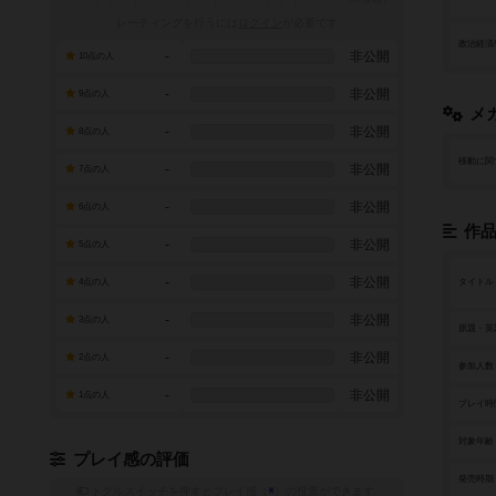
レーティングを行うには
ログイン
が必要です
政治経済
-
非公開
10点の人
-
非公開
9点の人
メ
-
非公開
8点の人
移動に関
-
非公開
7点の人
-
非公開
6点の人
作
-
非公開
5点の人
-
非公開
4点の人
タイトル
-
非公開
3点の人
原題・英
-
非公開
2点の人
参加人数
-
非公開
1点の人
プレイ時
対象年齢
プレイ感の評価
発売時期
トグルスイッチを押すとプレイ感（
※
）の投票ができます