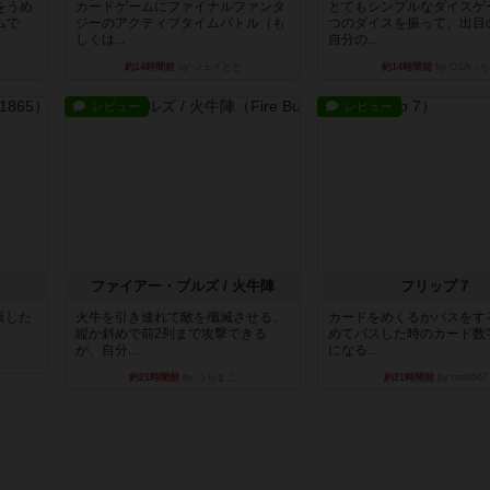
をうめ
カードゲームにファイナルファンタ
とてもシンプルなダイスゲ
ムで
ジーのアクティブタイムバトル（も
つのダイスを振って、出目
しくは...
自分の...
約14時間前
by ジェイとと
約14時間前
by OSAっち
レビュー
レビュー
ファイアー・ブルズ / 火牛陣
フリップ７
出版した
火牛を引き連れて敵を殲滅させる。
カードをめくるかパスをす
縦か斜めで前2列まで攻撃できる
めてパスした時のカード数
が、自分...
になる...
約21時間前
by うらまこ
約21時間前
by mob567