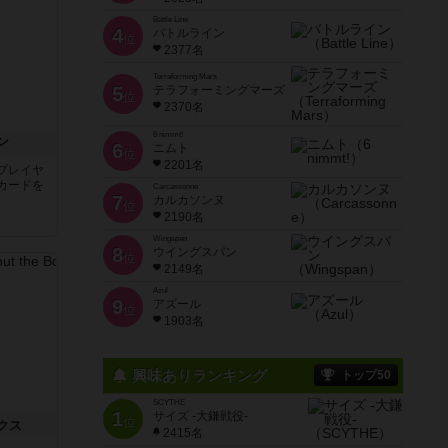
Battle Line
4
バトルライン
位
2377名
Terraforming Mars
5
テラフォーミングマーズ
位
2370名
6 nimmt!
ン
6
ニムト
位
2201名
プレイヤ
カードを
Carcassonne
7
カルカソンヌ
位
2190名
Wingspan
8
ウイングスパン
位
2149名
Azul
9
アズール
位
1903名
興味ありランキング
トップ50
SCYTHE
1
サイズ -大鎌戦役-
位
クス
2415名