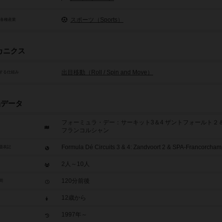
スポーツ（Sports）
/各種産業
カニクス
出目移動（Roll / Spin and Move）
する仕組み
品データ
フォーミュラ・デー：サーキット3＆4 ザントフォールト２
フランコルシャン
Formula Dé Circuits 3 & 4: Zandvoort 2 & SPA-Francorcha
題表記
2人～10人
120分前後
間
12歳から
1997年～