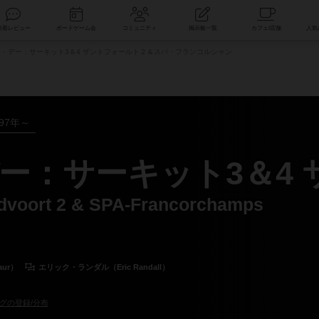
索
新着レビュー
ボードゲーム会
コミュニティ
掲示板一覧
・デー：サーキット3＆4 ザントフォールト２＆スパ・フランコルシャン
997年～
ー：サーキット3＆4
andvoort 2 & SPA-Francorchamps
aur）
エリック・ランダル（Eric Randall）
グの登録/分布