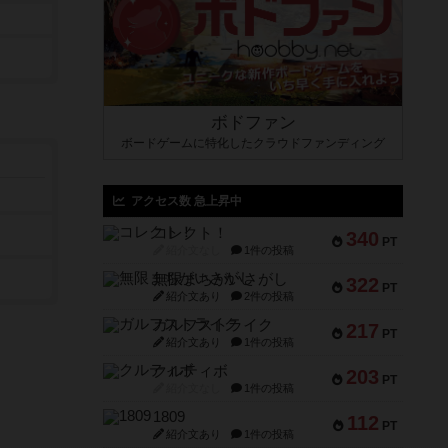
ボドファン
ボードゲームに特化したクラウドファンディング
アクセス数 急上昇中
コレクト！
340
PT
紹介文なし
1件の投稿
無限まちがいさがし
322
PT
紹介文あり
2件の投稿
ガルフストライク
217
PT
紹介文あり
1件の投稿
クルティボ
203
PT
紹介文なし
1件の投稿
1809
112
PT
紹介文あり
1件の投稿