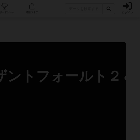
ログイン
カフェ/店舗
人気ボードゲーム
通販ストア
 ザントフォールト２