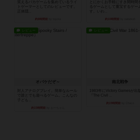
笑えるバカゲームを集めているライ
とにかくお手軽にすき間時間
トゲーマーとしてのレビューです。
るゲームとして重宝するゲー
正体隠...
す。いわ...
約8時間前
by toyota
約10時間前
by nabekoh
レビュー
レビュー
オバケだぞ～
南北戦争
対人アナログプレイ。簡単なルール
1983年にVictory Gamesが
で誰とでも遊べるゲーム。こんなの
『The Civil ...
子ども...
約19時間前
by Chaco
約15時間前
by おーちゃん