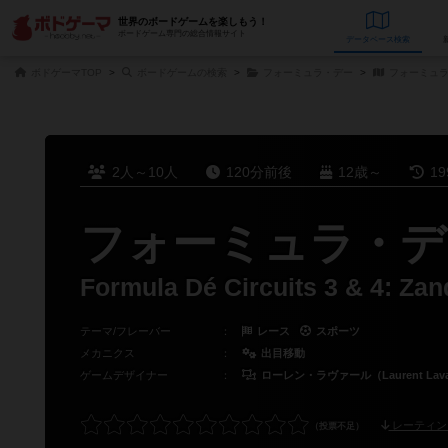
世界のボードゲームを楽しもう！
ボードゲーム専門の総合情報サイト
データベース
検
ボドゲーマTOP
ボードゲームの検索
フォーミュラ・デー
フォーミュラ
2人～10人
120分前後
12歳～
1
フォーミュラ・デ
Formula Dé Circuits 3 & 4: Z
テーマ/フレーバー
：
レース
スポーツ
メカニクス
：
出目移動
ゲームデザイナー
：
ローレン・ラヴァール（Laurent Lav
レーティン