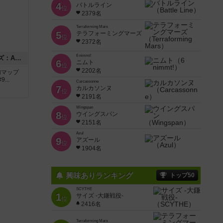
4
バトルライン
位
2379名
Terraforming Mars
5
テラフォーミングマーズ
位
2372名
6 nimmt!
ドゥームド・バタリオンズ：ASLモジュール11
6
ニムト
位
2202名
追加マップ
..
Carcassonne
7
カルカソンヌ
位
2191名
Wingspan
8
ウイングスパン
位
2151名
Azul
9
アズール
位
1904名
興味ありランキング
トップ50
SCYTHE
1
サイズ -大鎌戦役-
位
2416名
Terraforming Mars