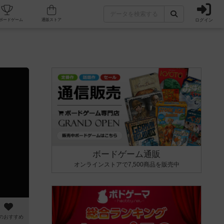
ログイン
カフェ/店舗
人気ボードゲーム
通販ストア
ボードゲーム通販
オンラインストアで7,500商品を販売中
のおすすめ