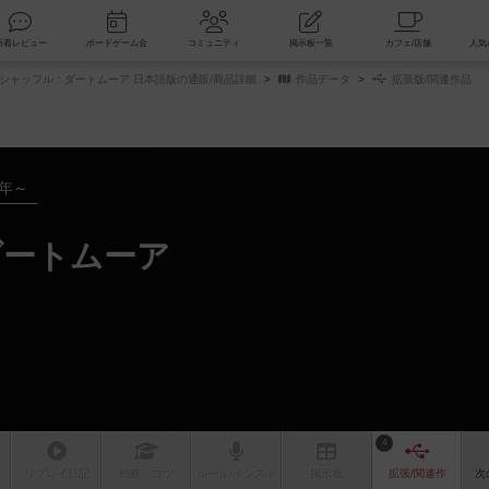
索
新着レビュー
ボードゲーム会
コミュニティ
掲示板一覧
シャッフル：ダートムーア 日本語版の通販/商品詳細
作品データ
拡張版/関連作品
5年～
ダートムーア
4
リプレイ
日記
戦略
・コツ
ルール
/インスト
掲示板
拡張/関連
作
次