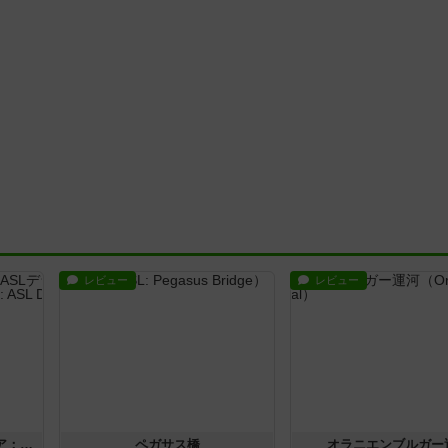
レビュー
レビュー
ストリート・オブ・ファイア：ASLデラックスモジュール1
ペガサス橋
オラニエンブルガー