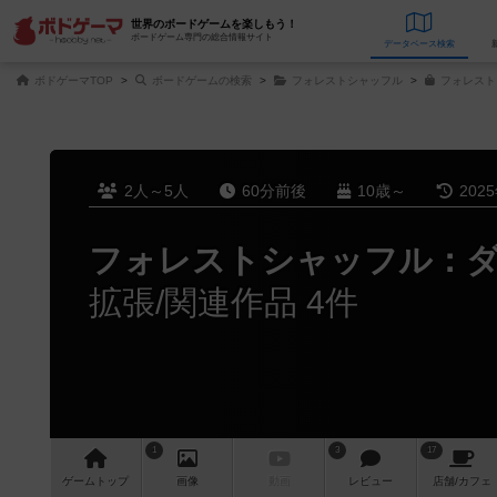
世界のボードゲームを楽しもう！
ボードゲーム専門の総合情報サイト
データベース
検
ボドゲーマTOP
ボードゲームの検索
フォレストシャッフル
フォレスト
2人～5人
60分前後
10歳～
202
フォレストシャッフル：
拡張/関連作品 4件
1
3
17
ゲーム
トップ
画像
動画
レビュー
店舗/
カフェ