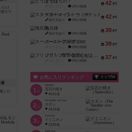
とうほうの！
42
PT
紹介文なし
1件の投稿
いたけ
専用でワ
スターマイン・ラミー ポケット
42
PT
紹介文あり
2件の投稿
海兵隊
39
PT
紹介文あり
1件の投稿
スーパーストア3000
39
PT
紹介文なし
1件の投稿
フリップ７：復讐心とともに
37
PT
紹介文なし
2件の投稿
お気に入りランキング
トップ50
工場
Splendor
1
宝石の煌き
位
が出版した
4042名
Die Siedler von Catan
2
カタン
位
3618名
Dominion
3
ドミニオン
位
2530名
Battle Line