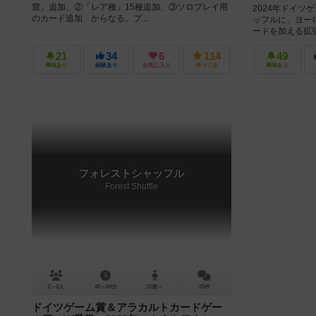
窟」追加、②「レア種」15種追加、③ソロプレイ用
2024年ドイツ
のカード追加 からなる。プ...
ッフルに、ヨー
ードを加える拡
ん。 追加のアイ
21
34
6
114
49
興味あり
経験あり
お気に入り
持ってる
興味あり
フォレストシャッフル
Forest Shuffle
2～5人
40～60分
10歳～
25件
ドイツゲーム賞＆アラカルトカードゲー