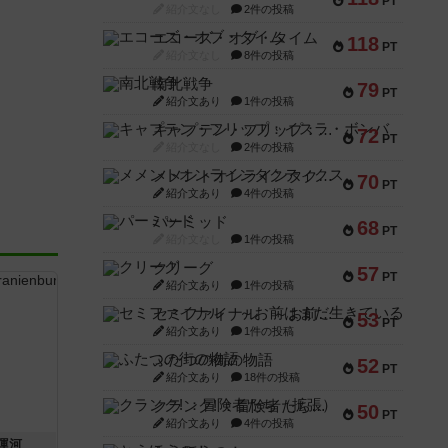
PT
紹介文なし
2件の投稿
エコーズ・オブ・タイム
118
PT
紹介文なし
8件の投稿
南北戦争
79
PT
紹介文あり
1件の投稿
キャプテン・フリップ：イスラ・ボンバ
72
PT
紹介文なし
2件の投稿
メメントオンラインタクティクス
70
PT
紹介文あり
4件の投稿
パーミッド
68
PT
紹介文なし
1件の投稿
クリーグ
57
PT
紹介文あり
1件の投稿
セミファイナル ～お前はまだ生きている～
53
PT
紹介文あり
1件の投稿
ふたつの街の物語
52
PT
紹介文あり
18件の投稿
クランク! ：冒険者たち（拡張）
50
PT
紹介文あり
4件の投稿
運河