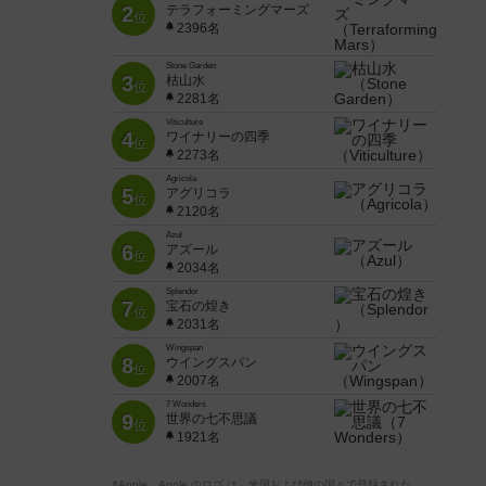
2
テラフォーミングマーズ
位
2396名
Stone Garden
3
枯山水
位
2281名
Viticulture
4
ワイナリーの四季
位
2273名
Agricola
5
アグリコラ
位
2120名
Azul
6
アズール
位
2034名
Splendor
7
宝石の煌き
位
2031名
Wingspan
8
ウイングスパン
位
2007名
7 Wonders
9
世界の七不思議
位
1921名
※Apple、Apple のロゴ は、米国および他の国々で登録された