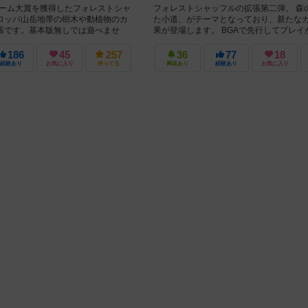
ゲーム大賞を獲得したフォレストシャ
フォレストシャッフルの拡張第二弾。 森
ロッパ山岳地帯の樹木や動植物のカ
た小道、がテーマとなっており、新たな
張です。基本版無しでは遊べませ
果が登場します。 BGAで先行してプレイ
コンやカードはあ...
り、2024年10月以降販...
186
45
257
36
77
18
経験あり
お気に入り
持ってる
興味あり
経験あり
お気に入り