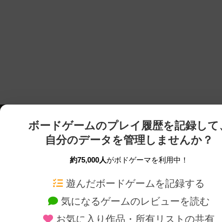
ボードゲームのプレイ履歴を記録して
自分のデータを管理しませんか？
約75,000人
がボドゲーマを利用中！
ボドゲーマTOP
ボードゲーム通販
遊んだボードゲームを記録する
気になるゲームのレビューを読む
ボードゲームを検索する
新作・再入荷情報
お気に入り作品・所有リストの共有
ボードゲームの新着レビュー
定番ボードゲームの通販