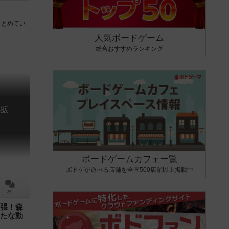
まとめてい
人気ボードゲーム
総合おすすめランキング
拡
e
ボードゲームカフェ一覧
ボドゲが遊べる店舗を全国500店舗以上掲載中
3件
張！森
たな動