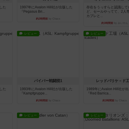
版した
1997年にAvalon Hill社が出版した
存在をうっすらと認識して
『Pegasus Bri...
ど、セールやってて、2人
カプレと...
約2時間前
by Chaco
約3時間前
by みいやん
レビュー
レビュー
パイパー戦闘団1
レッドバリケ－ド
版した
1993年にAvalon Hill社が出版した
1989年にAvalon Hill社
『Kampfgruppe...
『Red Barrica...
約3時間前
by Chaco
約3時間前
by Chaco
レビュー
レビュー