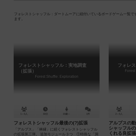
フォレストシャッフル：ダートムーアに紐付いているボードゲーム一覧で
ます。
フォレストシャッフル：実地調査
フォレス
（拡張）
Forest
Forest Shuffle: Exploration
1～5人
60分
10歳～
1件
2～5人
フォレストシャッフル最後の(?)拡張
アルプスの動
シャッフルの
「アルプス」「林縁」に続くフォレストシャッフル
くれる良拡張
の拡張第三弾。 追加モジュール３つ ①特殊な「洞