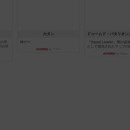
カタン
枚の手
神ゲー
『Squad Leader』用の
手の手
として発売されたマップの#9.
約5時間前
by アプー
約6時間前
by Chaco