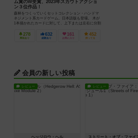
ム賞のW受賞、2023年スカウトアクショ
ン３位作品！
森林をつくっていくセットコレクション・ハンドマ
ネジメント系カードゲーム。日本語版も登場。 木が
1本描かれたカードに対して、上下または左右に分割
された動植物カードを差し込...
278
632
161
452
興味あり
経験あり
お気に入り
持ってる
会員の新しい投稿
レビュー
レビュー
ヘッジロウ・ヘル