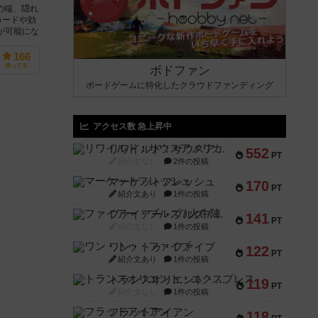
の端、隠れ
カードや効
が可能にな
166
持ってる
ボドファン
ボードゲームに特化したクラウドファンディング
アクセス数 急上昇中
リワイルド：サウスアメリカ
552
PT
紹介文なし
2件の投稿
マーケットフレッシュ
170
PT
紹介文あり
1件の投稿
ファイアー・ブルズ / 火牛陣
141
PT
紹介文なし
1件の投稿
ワン・トゥ・ファイブ
122
PT
紹介文あり
1件の投稿
トランスオリエント・エクスプレス
119
PT
紹介文なし
1件の投稿
フラットアイアン
118