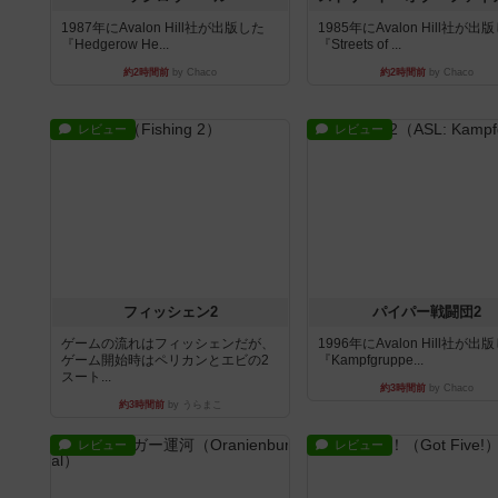
1987年にAvalon Hill社が出版した
1985年にAvalon Hill社が出
『Hedgerow He...
『Streets of ...
約2時間前
by Chaco
約2時間前
by Chaco
レビュー
レビュー
フィッシェン2
パイパー戦闘団2
ゲームの流れはフィッシェンだが、
1996年にAvalon Hill社が出
ゲーム開始時はペリカンとエビの2
『Kampfgruppe...
スート...
約3時間前
by Chaco
約3時間前
by うらまこ
レビュー
レビュー