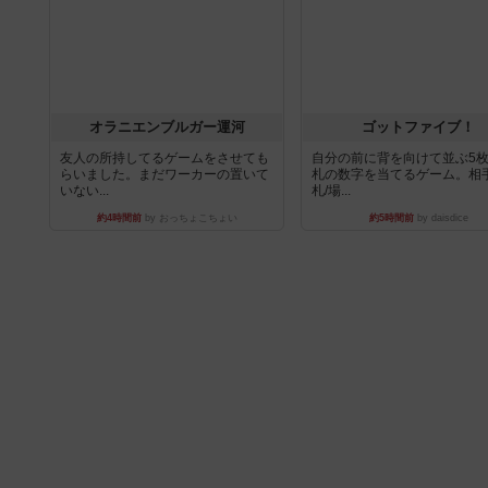
オラニエンブルガー運河
ゴットファイブ！
友人の所持してるゲームをさせても
自分の前に背を向けて並ぶ5
らいました。まだワーカーの置いて
札の数字を当てるゲーム。相
いない...
札/場...
約4時間前
by おっちょこちょい
約5時間前
by daisdice