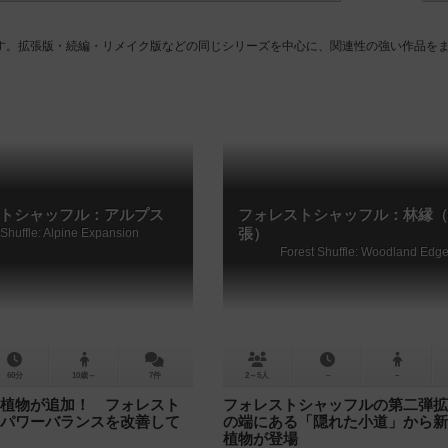
す。拡張版・続編・リメイク版などの同じシリーズを中心に、関連性の強い作品を
トシャッフル：アルプス
フォレストシャッフル：林縁（
 Shuffle: Alpine Expansion
張）
Forest Shuffle: Woodland Edg
60分
10歳～
7件
2～5人
－
－
植物が追加！ フォレスト
フォレストシャッフルの第二弾拡
パワーバランスを改善して
の端にある「隠れた小道」から新
植物が登場