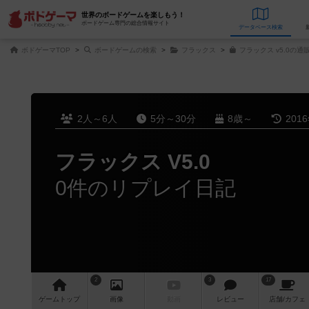
世界のボードゲームを楽しもう！
ボードゲーム専門の総合情報サイト
データベース
検
ボドゲーマTOP
ボードゲームの検索
フラックス
フラックス v5.0の通
2人～6人
5分～30分
8歳～
201
フラックス V5.0
0件のリプレイ日記
2
3
17
ゲーム
トップ
画像
動画
レビュー
店舗/
カフェ