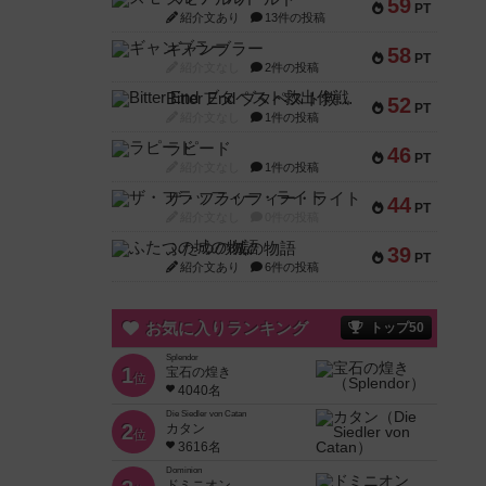
59
PT
紹介文あり
13件の投稿
ギャンブラー
58
PT
紹介文なし
2件の投稿
Bitter End ブタペスト救出作戦
52
PT
紹介文なし
1件の投稿
ラピード
46
PT
紹介文なし
1件の投稿
ザ・フラッフィー・ライト
44
PT
紹介文なし
0件の投稿
ふたつの城の物語
39
PT
紹介文あり
6件の投稿
お気に入りランキング
トップ50
Splendor
1
宝石の煌き
位
4040名
Die Siedler von Catan
2
カタン
位
3616名
Dominion
ドミニオン