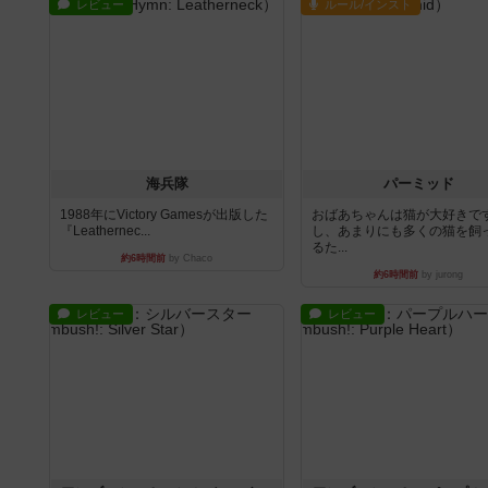
レビュー
ルール/インスト
海兵隊
パーミッド
1988年にVictory Gamesが出版した
おばあちゃんは猫が大好きです
『Leathernec...
し、あまりにも多くの猫を飼
るた...
約6時間前
by Chaco
約6時間前
by jurong
レビュー
レビュー