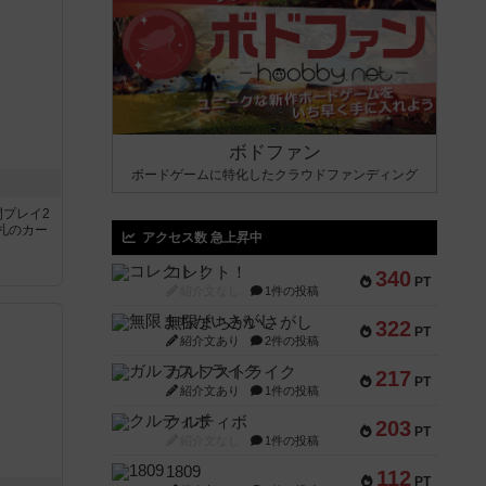
ボドファン
ボードゲームに特化したクラウドファンディング
間プレイ2
札のカー
アクセス数 急上昇中
コレクト！
340
PT
紹介文なし
1件の投稿
無限まちがいさがし
322
PT
紹介文あり
2件の投稿
ガルフストライク
217
PT
紹介文あり
1件の投稿
クルティボ
203
PT
紹介文なし
1件の投稿
1809
112
PT