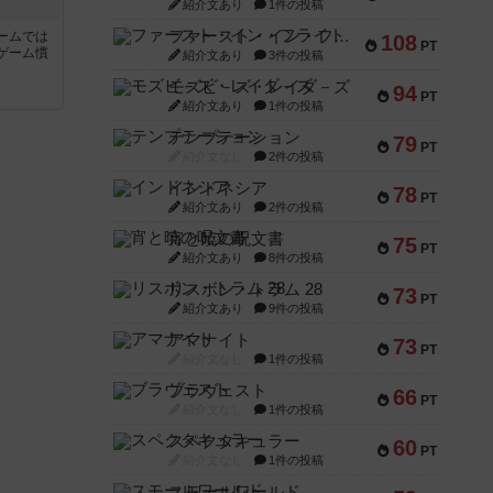
紹介文あり
1件の投稿
ファースト・イン・フライト
ームでは
108
PT
ゲーム慣
紹介文あり
3件の投稿
モズビ－ズ・レイダ－ズ
94
PT
と
紹介文あり
1件の投稿
テンプテーション
79
PT
紹介文なし
2件の投稿
インドネシア
78
PT
紹介文あり
2件の投稿
宵と暁の呪文書
75
PT
紹介文あり
8件の投稿
リスボン・トラム 28
73
PT
紹介文あり
9件の投稿
アマナイト
73
PT
紹介文なし
1件の投稿
ブラヴェスト
66
PT
紹介文なし
1件の投稿
スペクタキュラー
60
PT
紹介文なし
1件の投稿
スモールワールド