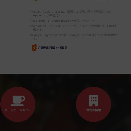
※Apple、Apple のロゴ は、米国および他の国々で登録された
Apple Inc.の商標です。
※App Store は、Apple Inc.のサービスマークです。
※Android は、グーグル インコーポレイテッドの商標または登録商
標です。
※Google Play とそのロゴは、Google Inc.の商標または登録商標で
す。
ボードゲームカフェ
運営者情報