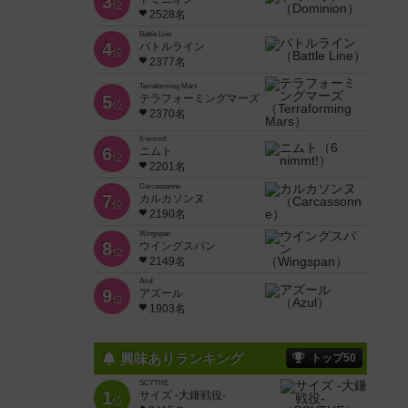
3
位
2528名
Battle Line
4
バトルライン
位
2377名
Terraforming Mars
5
テラフォーミングマーズ
位
2370名
6 nimmt!
6
ニムト
位
2201名
Carcassonne
7
カルカソンヌ
位
2190名
Wingspan
8
ウイングスパン
位
2149名
Azul
9
アズール
位
1903名
興味ありランキング
トップ50
SCYTHE
1
サイズ -大鎌戦役-
位