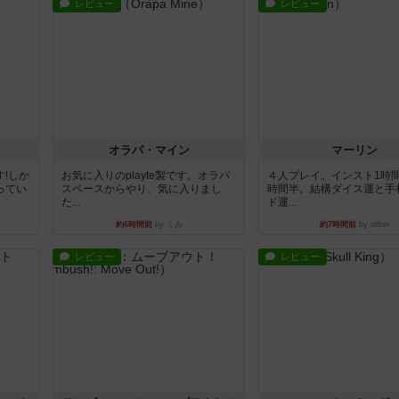
レビュー
レビュー
オラパ・マイン
マーリン
!しか
お気に入りのplayte製です。オラパ
４人プレイ。インスト1時
ってい
スペースからやり、気に入りまし
時間半。結構ダイス運と手
た...
ド運...
約6時間前
by くみ
約7時間前
by oliber
レビュー
レビュー