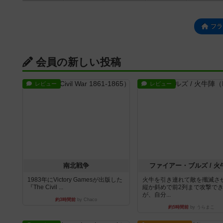
フラ
会員の新しい投稿
レビュー
レビュー
南北戦争
ファイアー・ブルズ / 火
1983年にVictory Gamesが出版した
火牛を引き連れて敵を殲滅さ
『The Civil ...
縦か斜めで前2列まで攻撃で
が、自分...
約3時間前
by Chaco
約5時間前
by うらまこ