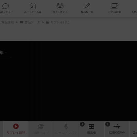
索
新着レビュー
ボードゲーム会
コミュニティ
掲示板一覧
販/商品詳細
作品データ
リプレイ日記
6年～
1
8
リプレイ
日記
戦略
・コツ
ルール
/インスト
掲示板
拡張/関連
作
次