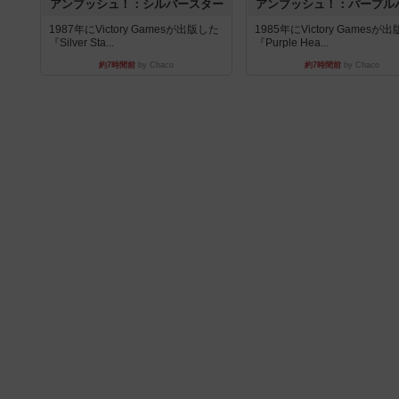
アンブッシュ！：シルバースター
アンブッシュ！：パープル
1987年にVictory Gamesが出版した
1985年にVictory Gamesが
『Silver Sta...
『Purple Hea...
約7時間前
by Chaco
約7時間前
by Chaco