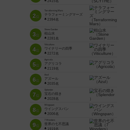
2415名
Terraforming Mars
2
テラフォーミングマーズ
位
2394名
Stone Garden
3
枯山水
位
2281名
Viticulture
4
ワイナリーの四季
位
2272名
Agricola
5
アグリコラ
位
2119名
Azul
6
アズール
位
2035名
Splendor
7
宝石の煌き
位
2028名
Wingspan
8
ウイングスパン
位
2006名
7 Wonders
9
世界の七不思議
位
1919名