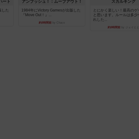
ハート
アンブッシュ！：ムーブアウト！
スカルキング
出版した
1984年にVictory Gamesが出版した
とにかく楽しい！最高のゲ
『Move Out！』...
と思います。ルールは多少
れした...
約8時間前
by Chaco
約8時間前
by ジェイと