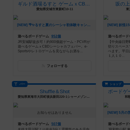
ギルド酒場るすと ゲームｘCBDシーシャカフェバー
坂の
愛知県安城市東新町10-11
東
[NEW] 🌴✨るすと夏のシーシャ初体験キャンペーン✨🌴（2026年06月03日 02時03分）
遊べるボードゲーム
952個
遊べるボード
JR安城駅徒歩可！約900個超ゲーム・PCVRが
【中央線日野
遊べるゲームｘCBDシーシャカフェバー。e-
切りスペース
Sportsやレトロゲームを見ながらお酒を...
べます。平日
１人１０...
フォローする
バー
ショップ
Shuffle＆Shot
愛知県東海市大田町後浜新田220-1シャーメゾン叶E号室
和
お知らせはありません
遊べるボードゲーム
507個
遊べるボード
名鉄太田川駅より徒歩3分！雰囲気のある店内
JR和歌山駅