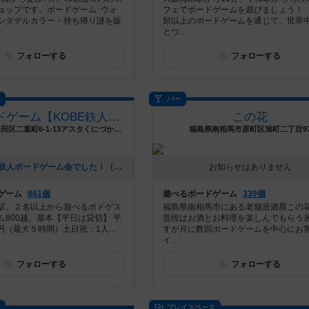
ョップです。ボードゲーム･ウォ
フェでボードゲームを遊びましょう！ 1
シタデルカラー・持ち帰り謎を販
類以上のボードゲームを通じて、世界
とつ...
フォローする
フォローする
ス
バー
鉄人ボードゲーム【KOBE鉄人三国志ギャラリー】
この花
兵庫県神戸市長田区二葉町6-1-13アスタくにづか6番館東棟1階
福島県南相馬市原町区旭町二丁目9
[NEW] 土日で鉄人ボードゲーム会でした！（2026年04月07日 21時31分）
お知らせはありません
ゲーム
861個
遊べるボードゲーム
339個
駅。２名以上から遊べるボドゲス
福島県南相馬市にある老舗居酒屋この花
ム800越。基本【平日は貸切】 平
普段はお酒とお料理を楽しんでもらう
0円（最大５時間）土日祝：1人...
すが月に数回ボードゲームを中心にお
イ...
フォローする
フォローする
ス
プレイスペース