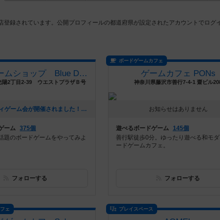
2店登録されています。公開プロフィールの都道府県が設定されたアカウントでログ
ボードゲームカフェ
ボードゲームショップ Blue Dice
ゲームカフェ PONs
陽2丁目2-39 ウエストプラザＢ号
神奈川県藤沢市善行7-4-1 齋ビル20
[NEW] パーティゲーム会が開催されました！（2026年08月06日 20時08分）
お知らせはありません
ゲーム
375個
遊べるボードゲーム
145個
話題のボードゲームをやってみよ
善行駅徒歩0分。ゆったり遊べる和モダ
ードゲームカフェ。
フォローする
フォローする
カフェ
プレイスペース