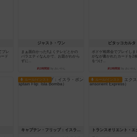
ジャスト・ワン
ピタッコカルタ
てプレ
まぁ面白かった‼️よくテレビとかの
ボドゲ相席会でプレイしま
カード
バラエティなんかで、お題がわから
がなが書かれたカードを2
ずに...
をつけ...
約1時間前
by みいやん
約1時間前
by みいやん
ルール/インスト
ルール/インスト
キャプテン・フリップ：イスラ・ボンバ