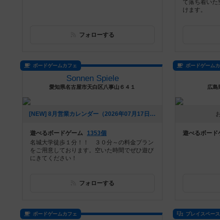
て落ち着いた
けます。
フォローする
ボードゲームカフェ
ボードゲーム
Sonnen Spiele
愛知県名古屋市天白区八事山６４１
広島
[NEW] 8月営業カレンダー（2026年07月17日 13時19分）
遊べるボードゲーム
1353個
遊べるボード
名城大学徒歩１分！！ ３０分～の料金プラン
をご用意しております。空いた時間でぜひ遊び
にきてください！
フォローする
ボードゲームカフェ
プレイスペー