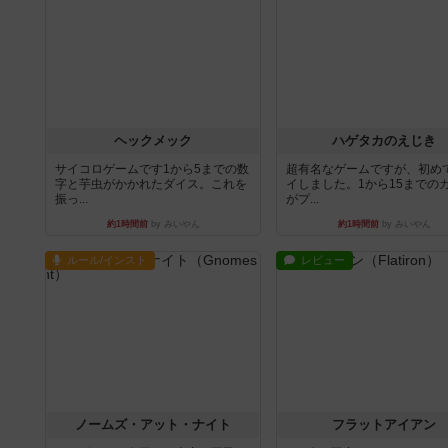
ヘックメック
ハゲタカのえじき
サイコロゲームです1から5までの数
超有名なゲームですが、初め
字と芋虫がかかれたダイス。これを
イしました。1から15までの
振っ...
がプ...
約1時間前
by みいやん
約1時間前
by みいやん
ルール/インスト
レビュー
ノームズ・アット・ナイト
フラットアイアン