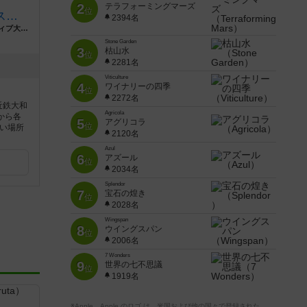
2
テラフォーミングマーズ
位
ひみつきち@ボードゲームスペース
2394名
奈良県葛城市大和高田市北本町4-25アクティブ大和高田ビル3F
Stone Garden
3
枯山水
位
2281名
Viticulture
4
ワイナリーの四季
位
2272名
近鉄大和
Agricola
から各
5
アグリコラ
位
い場所
2120名
Azul
6
アズール
位
2034名
Splendor
7
宝石の煌き
位
2028名
Wingspan
8
ウイングスパン
位
2006名
7 Wonders
9
世界の七不思議
位
1919名
※Apple、Apple のロゴ は、米国および他の国々で登録された