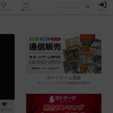
ログイン
カフェ/店舗
人気ボードゲーム
通販ストア
ボードゲーム通販
オンラインストアで7,500商品を販売中
のおすすめ