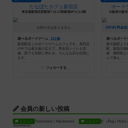
たなぼたカフェ新宿店
ボード
東京都新宿区西新宿7-15-13西新宿MTビル3階
大阪府大阪市淀
お知らせはありません
遊べるボードゲーム
221個
遊べるボード
新宿駅近くのボードゲームカフェです。系列店
新大阪駅より
の中では最大級の広さで、男女別トイレも完
駅、阪急京都
備。誰でも気軽に来れる、そんなお店を目指し
線 梅田駅よ
ます。
ムで遊ん...
フォローする
会員の新しい投稿
レビュー
レビュー