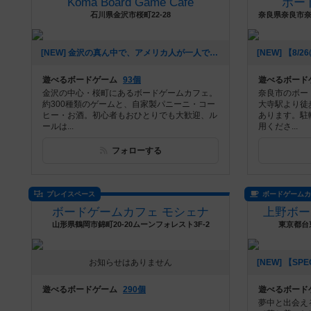
Koma Board Game Cafe
ボー
石川県金沢市桜町22-28
[NEW] 金沢の真ん中で、アメリカ人が一人でボードゲームカフェをやっています（2026年07月30日 20時56分）
遊べるボードゲーム
93個
遊べるボード
金沢の中心・桜町にあるボードゲームカフェ。
奈良市のボー
約300種類のゲームと、自家製パニーニ・コー
大寺駅より徒
ヒー・お酒。初心者もおひとりでも大歓迎、ル
あります。駐
ールは...
用くださ...
フォローする
プレイスペース
ボードゲーム
ボードゲームカフェ モシェナ
上野ボー
山形県鶴岡市錦町20-20ムーンフォレスト3F-2
東京都台東
お知らせはありません
遊べるボードゲーム
290個
遊べるボード
夢中と出会え