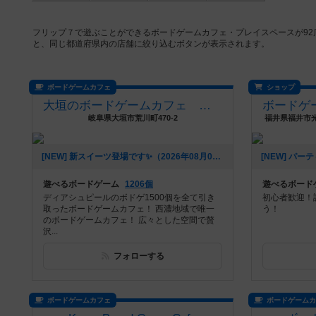
フリップ７で遊ぶことができるボードゲームカフェ・プレイスペースが9
と、同じ都道府県内の店舗に絞り込むボタンが表示されます。
ボードゲームカフェ
ショップ
大垣のボードゲームカフェ 黒やぎさん
岐阜県大垣市荒川町470-2
福井県福井市光
[NEW] 新スイーツ登場です✨️（2026年08月07日 17時00分）
遊べるボードゲーム
1206個
遊べるボード
ディアシュピールのボドゲ1500個を全て引き
初心者歓迎！
取ったボードゲームカフェ！ 西濃地域で唯一
う！
のボードゲームカフェ！ 広々とした空間で贅
沢...
フォローする
ボードゲームカフェ
ボードゲーム