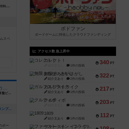
福岡県福岡市中央区大名2丁目4-33 TOTOREBLD F5
ボドファン
ボードゲームに特化したクラウドファンディング
ムスペ
アクセス数 急上昇中
コレクト！
340
PT
紹介文なし
1件の投稿
無限まちがいさがし
322
PT
紹介文あり
2件の投稿
ガルフストライク
名古屋大須のボードゲームカフェ Board Game's
217
PT
紹介文あり
1件の投稿
愛知県名古屋市中区大須４丁目１０−８９ 常盤ビル３階
クルティボ
203
PT
紹介文なし
1件の投稿
[NEW] 初心者でも盛り上がるゲーム「タンブリンダイス」（2026年07月17日 14時05分）
1809
112
PT
紹介文あり
1件の投稿
のボー
ファースト・イン・フライト
108