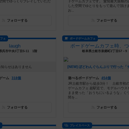
空間でゆっくりプレイしていただ
ドゲームカフェです。 愛知最大規模の
した空間でゆとりをもって遊んで頂け
お...
フォローする
フォローする
カフェ
ボードゲームカフェ
laugh
ボードゲームカフェ時、つ
県呉市中央3丁目5-11 1階
岐阜県土岐市泉郷町2丁目57－9
お知らせはありません
ゲーム
318個
遊べるボードゲーム
454個
JR土岐市駅から徒歩3分！ 土岐市初
ゲームカフェ 超駅近で、モデルハウス
まま使った「おうちにいるような」く
間を...
フォローする
フォローする
ス
プレイスペース