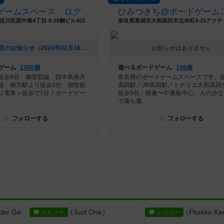
ゲームスペース ログ
川区西中島4丁目-8-26鯛ビル402
[NEW] 料金改定のお知らせ（2026年02月16日 19時20分）
お知らせはありません
ゲーム
1300個
遊べるボードゲーム
108個
徒歩9分 御堂筋線 西中島南方
奈良県のボードゲームスペースです。
線 南方駅より徒歩3分 御堂筋
高田駅／JR高田駅／トナリエ大和高田
り電車＋徒歩で7分！ボードゲー
徒歩5分。軽量〜中量級中心。人の少な
で落ち着...
フォローする
フォローする
レビュー
レビュー