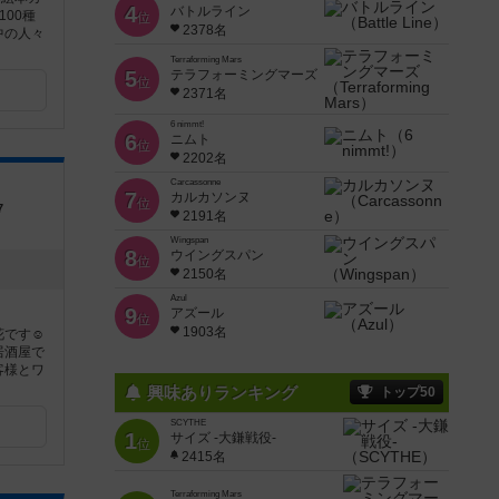
4
バトルライン
00種
位
2378名
中の人々
Terraforming Mars
5
テラフォーミングマーズ
位
2371名
6 nimmt!
6
ニムト
位
2202名
Carcassonne
7
カルカソンヌ
位
7
2191名
Wingspan
8
ウイングスパン
位
2150名
Azul
9
アズール
位
1903名
です☺️
居酒屋で
客様とワ
興味ありランキング
トップ50
SCYTHE
1
サイズ -大鎌戦役-
位
2415名
Terraforming Mars