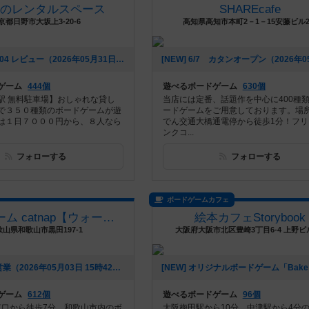
上のレンタルスペース
SHAREcafe
京都日野市大坂上3-20-6
高知県高知市本町2－1－15安藤ビル
[NEW] 妖怪1504 レビュー（2026年05月31日 21時05分）
ゲーム
444個
遊べるボードゲーム
630個
駅 無料駐車場】おしゃれな貸し
当店には定番、話題作を中心に400種
で３５０種類のボードゲームが遊
ードゲームをご用意しております。場
は１日７０００円から、８人なら
でん交通大橋通電停から徒歩1分！フリ
ンクコ...
フォローする
フォローする
ボードゲームカフェ
ボードゲーム catnap【ウォーハンマー・シタデルカラー取扱店】
絵本カフェStorybook
歌山県和歌山市黒田197-1
大阪府大阪市北区豊崎3丁目6-4 上野ビ
[NEW] 5月の営業（2026年05月03日 15時42分）
ゲーム
612個
遊べるボードゲーム
96個
 東口から徒歩7分。和歌山市内のボ
大阪梅田駅から10分、中津駅から4分