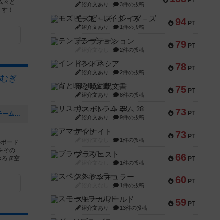
PT
広々と
紹介文あり
3件の投稿
ます！
モズビ－ズ・レイダ－ズ
94
PT
紹介文あり
1件の投稿
テンプテーション
79
PT
紹介文なし
2件の投稿
インドネシア
78
PT
紹介文あり
2件の投稿
むぎ
宵と暁の呪文書
75
PT
紹介文あり
8件の投稿
リスボン・トラム 28
73
PT
[NEW] ぼどわんぐらんぷりで行った「チーム戦宝石の煌めき」のルールについて（2026年07月11日 16時35分）
紹介文あり
9件の投稿
アマナイト
73
PT
紹介文なし
1件の投稿
のボード
をその
ブラヴェスト
66
つろぎ空
PT
紹介文なし
1件の投稿
スペクタキュラー
60
PT
紹介文なし
1件の投稿
スモールワールド
59
PT
紹介文あり
13件の投稿