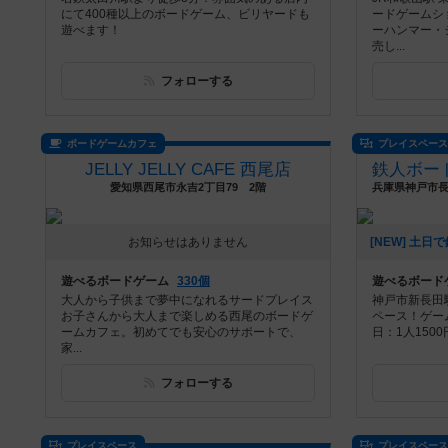
にて400種以上のボードゲーム、ビリヤードも
ードゲームシ
遊べます！
ーハンマー・
売し...
フォローする
ボードゲームカフェ
プレイスペー
JELLY JELLY CAFE 西尾店
愛知県西尾市永吉2丁目79 2階
お知らせはありません
遊べるボードゲーム
330個
遊べるボード
大人から子供まで夢中になれるサードプレイス
神戸市新長田
お子さんから大人まで楽しめる西尾のボードゲ
ペース！ゲー
ームカフェ。初めてでも安心のサポートで、
日：1人150
家...
フォローする
プレイスペース
プレイスペー