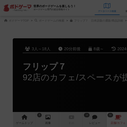
世界のボードゲームを楽しもう！
ボードゲーム専門の総合情報サイト
データベース
検
ボドゲーマTOP
ボードゲームの検索
フリップ７ 日本語版の通販/商品詳細
3人～18人
20分前後
8歳～
202
フリップ７
92店のカフェ/スペースが
8
14
92
ゲーム
トップ
画像
動画
レビュー
店舗/
カフェ