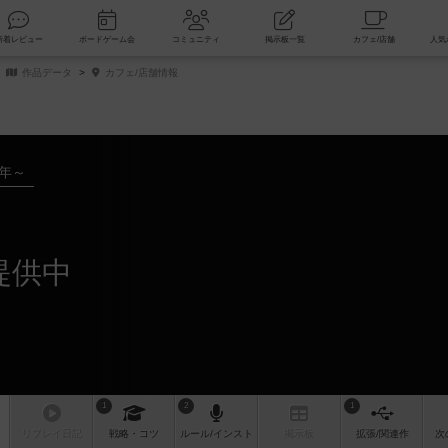
索
新着レビュー
ボードゲーム会
コミュニティ
掲示板一覧
作品データ
カフェ/店舗情報
4年～
提供中
1
2
1
リプレイ
日記
戦略
・コツ
ルール
/インスト
掲示板
拡張/関連
作
次