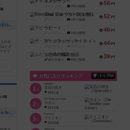
ギャンブラー
58
PT
紹介文なし
2件の投稿
2階
Bitter End ブタペスト救出作戦
52
PT
紹介文なし
1件の投稿
[NEW] 6/7 カタンオープン（2026年05月22日 08時24分）
ラピード
46
PT
紹介文なし
1件の投稿
ザ・フラッフィー・ライト
類上のボ
44
PT
所はとさ
紹介文なし
0件の投稿
ードリ
ふたつの城の物語
39
PT
紹介文あり
6件の投稿
お気に入りランキング
トップ50
Splendor
1
宝石の煌き
位
4041名
ル3階
Die Siedler von Catan
2
カタン
位
3616名
[NEW] オリジナルボードゲーム「Bake or Break」紹介（2026年04月30日 14時15分）
Dominion
3
ドミニオン
位
2529名
の絵本カ
Battle Line