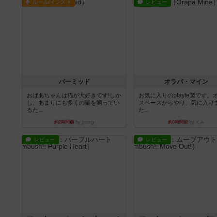
ルール/インスト
レビュー
パーミッド
オラパ・マイン
おばあちゃんは猫が大好きです!しか
お気に入りのplayte製です。
し、あまりにも多くの猫を飼ってい
スペースからやり、気に入り
るた...
た...
約2時間前
by jurong
約3時間前
by くみ
レビュー
レビュー