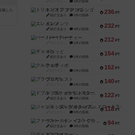
紹介文なし
1件の投稿
トリオンフ ア マレンゴ
sが出版した
236
PT
紹介文あり
1件の投稿
エレメンツ
232
PT
紹介文あり
4件の投稿
バー！パーティー
212
PT
紹介文なし
1件の投稿
ギョッと
154
PT
紹介文あり
1件の投稿
クルティボ
152
PT
紹介文なし
1件の投稿
ブラヴェスト
140
PT
紹介文なし
1件の投稿
ドブル：ポケットモンスター
122
PT
紹介文あり
4件の投稿
ジャンヌ・ダルク-オルレアン ドロー＆ライト
118
PT
紹介文なし
5件の投稿
ファースト・イン・フライト
94
PT
紹介文あり
3件の投稿
ダイススローン