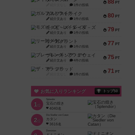
88
PT
紹介文なし
1件の投稿
ガルフストライク
80
PT
紹介文あり
1件の投稿
モズビ－ズ・レイダ－ズ
79
PT
紹介文あり
1件の投稿
リー対グラント
77
PT
紹介文あり
1件の投稿
ブレーキング・アウェイ
75
PT
紹介文あり
4件の投稿
ザ・フラッド
71
PT
紹介文なし
1件の投稿
お気に入りランキング
トップ50
Splendor
1
宝石の煌き
位
4040名
Die Siedler von Catan
2
カタン
位
3616名
Dominion
ドミニオン