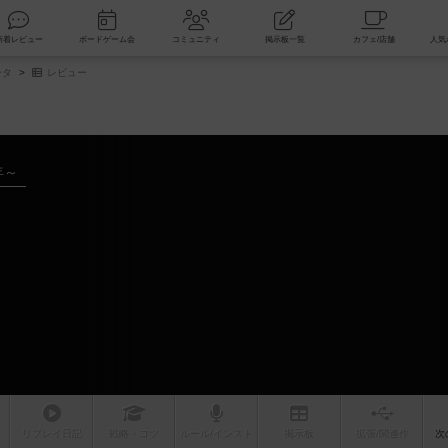
索
新着レビュー
ボードゲーム会
コミュニティ
掲示板一覧
ータ
レビュー
年～
リプレイ
日記
戦略
・コツ
ルール
/インスト
掲示板
拡張/関連
作
次