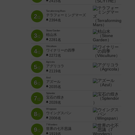
2415名
Terraforming Mars
2
テラフォーミングマーズ
位
2394名
Stone Garden
3
枯山水
位
2281名
Viticulture
4
ワイナリーの四季
位
2272名
Agricola
5
アグリコラ
位
2119名
Azul
6
アズール
位
2035名
Splendor
7
宝石の煌き
位
2028名
Wingspan
8
ウイングスパン
位
2006名
7 Wonders
9
世界の七不思議
位
1919名