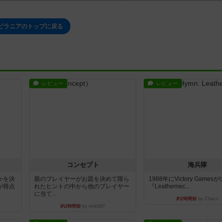
ピラニアのトップに戻る
レビュー
レビュー
コンセプト
海兵隊
かを決
親のプレイヤーがお題を決めて限ら
1988年にVictory Game
が得点
れたヒントの中から他のプレイヤー
『Leathernec...
に当て...
約2時間前
by Chaco
約2時間前
by mob567