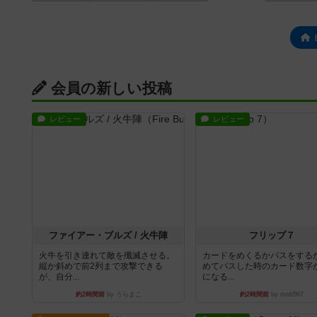
会員の新しい投稿
レビュー
レビュー
ファイアー・ブルズ / 火牛陣
フリップ７
火牛を引き連れて敵を殲滅させる。
カードをめくるかパスをする
縦か斜めで前2列まで攻撃できる
めてパスした時のカード数字
が、自分...
になる...
約2時間前
by うらまこ
約2時間前
by mob567