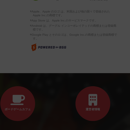
※Apple、Apple のロゴ は、米国および他の国々で登録された
Apple Inc.の商標です。
※App Store は、Apple Inc.のサービスマークです。
※Android は、グーグル インコーポレイテッドの商標または登録商
標です。
※Google Play とそのロゴは、Google Inc.の商標または登録商標で
す。
ボードゲームカフェ
運営者情報