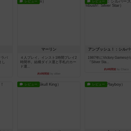
レビュー
レビュー
マーリン
アンブッシュ！：シルバ
オラパ
４人プレイ。インスト1時間プレイ2
1987年にVictory Game
まし
時間半。結構ダイス運と手札のカー
『Silver Sta...
ド運...
約4時間前
by Chaco
約4時間前
by oliber
レビュー
レビュー