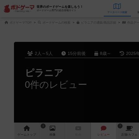
世界のボードゲームを楽しもう！
ボードゲーム専門の総合情報サイト
データベース
検
ボドゲーマTOP
ボードゲームの検索
ピラニアの通販/商品詳細
作品デ
2人～5人
15分前後
8歳～
2025
ピラニア
0件のレビュー
1
7
ゲーム
トップ
画像
動画
レビュー
店舗/
カフェ