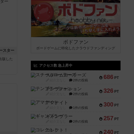
ボドファン
ボードゲームに特化したクラウドファンディング
ースター
sが出版した
アクセス数 急上昇中
スチームローラーズ
686
PT
紹介文なし
2件の投稿
テンプテーション
326
PT
紹介文なし
2件の投稿
アマナイト
300
PT
紹介文なし
1件の投稿
ギャンブラー
257
PT
紹介文なし
2件の投稿
コレクト！
240
PT