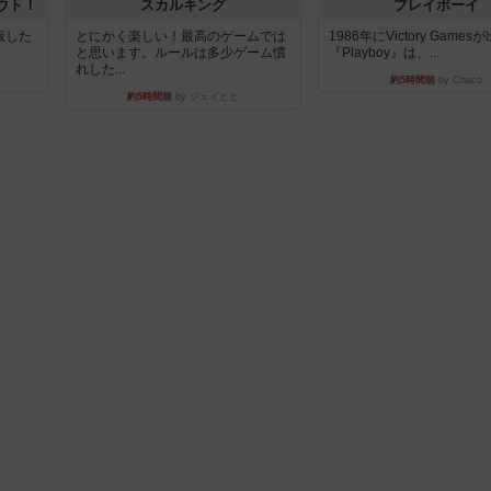
ウト！
スカルキング
プレイボーイ
出版した
とにかく楽しい！最高のゲームでは
1986年にVictory Game
と思います。ルールは多少ゲーム慣
『Playboy』は、...
れした...
約5時間前
by Chaco
約5時間前
by ジェイとと