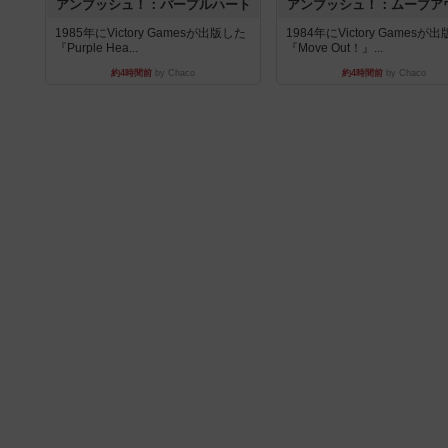
アンブッシュ！：パープルハート
アンブッシュ！：ムーブア
1985年にVictory Gamesが出版した
1984年にVictory Gamesが
『Purple Hea...
『Move Out！』...
約4時間前
by Chaco
約4時間前
by Chaco