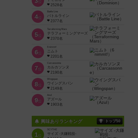
3
位
2528名
Battle Line
4
バトルライン
位
2377名
Terraforming Mars
5
テラフォーミングマーズ
位
2370名
6 nimmt!
6
ニムト
位
2201名
Carcassonne
7
カルカソンヌ
位
2190名
Wingspan
8
ウイングスパン
位
2149名
Azul
9
アズール
位
1903名
興味ありランキング
トップ50
SCYTHE
1
サイズ -大鎌戦役-
位