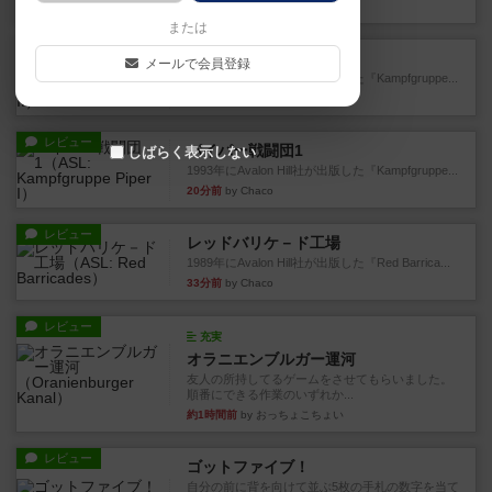
4分前
by うらまこ
または
レビュー
パイパー戦闘団2
メールで会員登録
1996年にAvalon Hill社が出版した『Kampfgruppe...
9分前
by Chaco
レビュー
パイパー戦闘団1
しばらく表示しない
1993年にAvalon Hill社が出版した『Kampfgruppe...
20分前
by Chaco
レビュー
レッドバリケ－ド工場
1989年にAvalon Hill社が出版した『Red Barrica...
33分前
by Chaco
レビュー
充実
オラニエンブルガー運河
友人の所持してるゲームをさせてもらいました。
順番にできる作業のいずれか...
約1時間前
by おっちょこちょい
レビュー
ゴットファイブ！
自分の前に背を向けて並ぶ5枚の手札の数字を当て