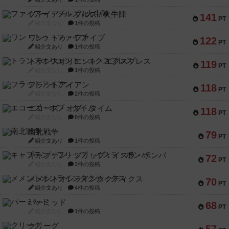
ファイアー・ブルズ / 火牛陣
141
PT
紹介文なし
1件の投稿
ワン・トゥ・ファイブ
122
PT
紹介文あり
1件の投稿
トランスオリエント・エクスプレス
119
PT
紹介文なし
1件の投稿
フラットアイアン
118
PT
紹介文なし
2件の投稿
エコーズ・オブ・タイム
118
PT
紹介文なし
8件の投稿
南北戦争
79
PT
紹介文あり
1件の投稿
キャプテン・フリップ：イスラ・ボンバ
72
PT
紹介文なし
2件の投稿
メメントオンラインタクティクス
70
PT
紹介文あり
4件の投稿
パーミッド
68
PT
紹介文なし
1件の投稿
クリーグ