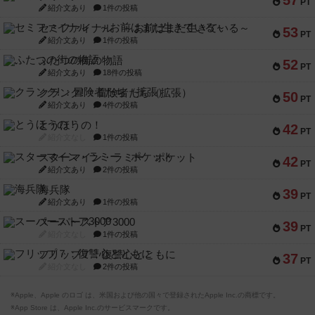
57
PT
紹介文あり
1件の投稿
セミファイナル ～お前はまだ生きている～
53
PT
紹介文あり
1件の投稿
ふたつの街の物語
52
PT
紹介文あり
18件の投稿
クランク! ：冒険者たち（拡張）
50
PT
紹介文あり
4件の投稿
とうほうの！
42
PT
紹介文なし
1件の投稿
スターマイン・ラミー ポケット
42
PT
紹介文あり
2件の投稿
海兵隊
39
PT
紹介文あり
1件の投稿
スーパーストア3000
39
PT
紹介文なし
1件の投稿
フリップ７：復讐心とともに
37
PT
紹介文なし
2件の投稿
※Apple、Apple のロゴ は、米国および他の国々で登録されたApple Inc.の商標です。
※App Store は、Apple Inc.のサービスマークです。