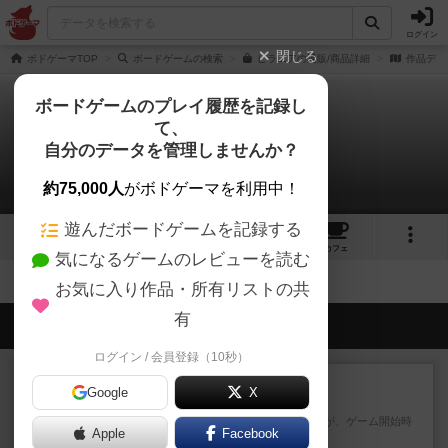
ログイン
閉じる
ボドゲーマTOP
ボードゲームの検索
ピラニアの通販/商品詳細
作品デー
ボードゲームのプレイ履歴を記録し
て、
ピラニア
自分のデータを管理しませんか？
拡張/関連作品 0件
約75,000人
がボドゲーマを利用中！
遊んだボードゲームを記録する
1
7
トップ
画像
動画
レビュー
カフェ
気になるゲームのレビューを読む
お気に入り作品・所有リストの共
有
会員の新しい投稿
ログイン / 会員登録（10秒）
レビュー
画像付き
充実
Google
X
フィッシェン2
ゲームの流れはフィッシェンだが、ゲーム開始時
Apple
Facebook
はペリカンとエビの2スート...