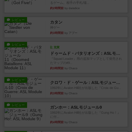
るゲーム。相手の手札/場...
約2時間前
by daisdice
レビュー
カタン
神ゲー
約3時間前
by アプー
レビュー
充実
ドゥームド・バタリオンズ：ASLモジュール11
『Squad Leader』用の追加マップとして発売され
たマップの#9...
約3時間前
by Chaco
レビュー
クロワ・ド・ゲール：ASLモジュール10
1992年にAvalon Hill社が出版した『Croix de Gu...
約3時間前
by Chaco
レビュー
ガンホー：ASLモジュール9
1992年にAvalon Hill社が出版した『Gung Ho！』
に付...
約4時間前
by Chaco