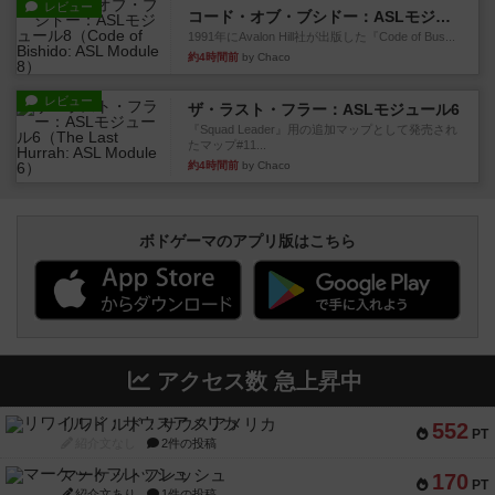
レビュー
コード・オブ・ブシドー：ASLモジュール8
1991年にAvalon Hill社が出版した『Code of Bus...
約4時間前
by Chaco
レビュー
ザ・ラスト・フラー：ASLモジュール6
『Squad Leader』用の追加マップとして発売され
たマップ#11...
約4時間前
by Chaco
ボドゲーマのアプリ版はこちら
アクセス数 急上昇中
リワイルド：サウスアメリカ
552
PT
紹介文なし
2件の投稿
マーケットフレッシュ
170
PT
紹介文あり
1件の投稿