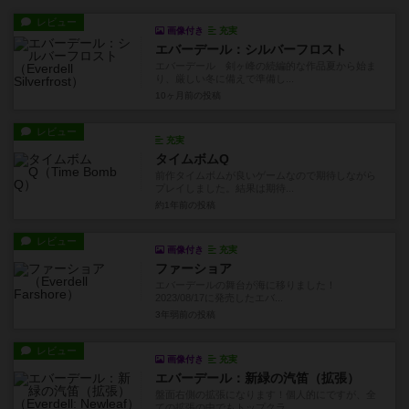
レビュー
画像付き
充実
エバーデール：シルバーフロスト
エバーデール 剣ヶ峰の続編的な作品夏から始ま
り、厳しい冬に備えで準備し...
10ヶ月前
の投稿
レビュー
充実
タイムボムQ
前作タイムボムが良いゲームなので期待しながら
プレイしました。結果は期待...
約1年前
の投稿
レビュー
画像付き
充実
ファーショア
エバーデールの舞台が海に移りました！
2023/08/17に発売したエバ...
3年弱前
の投稿
レビュー
画像付き
充実
エバーデール：新緑の汽笛（拡張）
盤面右側の拡張になります！個人的にですが、全
ての拡張の中でもトップクラ...