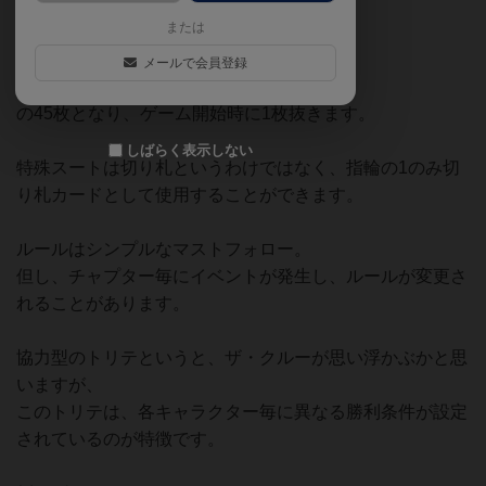
または
カードの内訳は
4スート1~8
メールで会員登録
特殊スート（指輪）1~5
の45枚となり、ゲーム開始時に1枚抜きます。
しばらく表示しない
特殊スートは切り札というわけではなく、指輪の1のみ切
り札カードとして使用することができます。
ルールはシンプルなマストフォロー。
但し、チャプター毎にイベントが発生し、ルールが変更さ
れることがあります。
協力型のトリテというと、ザ・クルーが思い浮かぶかと思
いますが、
このトリテは、各キャラクター毎に異なる勝利条件が設定
されているのが特徴です。