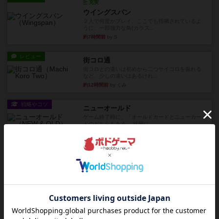
充実
ウイングスパン
２人で何度かプレイ。ここでも指摘されているよ
うに、一部強力な鳥(カラス...
約7時間前
by S
レビュー
街コロ通
街コロとの違いは初めから二つサイコロを振れる
など、少しの違いはあるけれ...
約12時間前
by くみ
戦略やコツ
ニューオールド
ゲーム終了時に、「オールドカードとニューカー
ドのどちらもある」 状態に...
約13時間前
by オグランド（Oguland）
レビュー
ニューオールド
ボードゲームを1,000個以上持っているユーザー視
点で良かった点と悪か...
約13時間前
by オグランド（Oguland）
レビュー
デクリプト
プレイ感がしっかりしてるから、超ボードゲーム