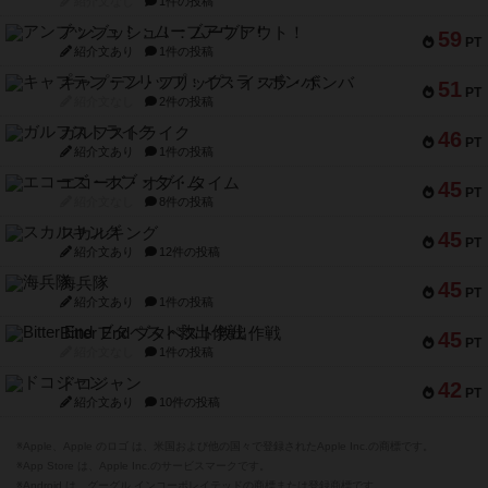
紹介文なし
1件の投稿
アンブッシュ！：ムーブアウト！
59
PT
紹介文あり
1件の投稿
キャプテン・フリップ：イスラ・ボンバ
51
PT
紹介文なし
2件の投稿
ガルフストライク
46
PT
紹介文あり
1件の投稿
エコーズ・オブ・タイム
45
PT
紹介文なし
8件の投稿
スカルキング
45
PT
紹介文あり
12件の投稿
海兵隊
45
PT
紹介文あり
1件の投稿
Bitter End ブタペスト救出作戦
45
PT
紹介文なし
1件の投稿
ドコジャン
42
PT
紹介文あり
10件の投稿
※Apple、Apple のロゴ は、米国および他の国々で登録されたApple Inc.の商標です。
※App Store は、Apple Inc.のサービスマークです。
※Android は、グーグル インコーポレイテッドの商標または登録商標です。