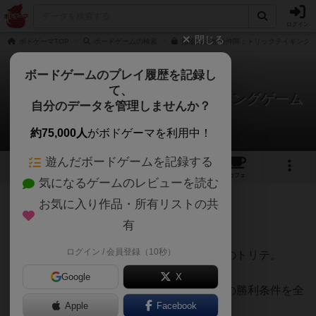
ログイン
閉じる
ボドゲーマTOP
ボードゲームの検索
指輪物語 旅の仲間：トリックテイキングゲ
ボードゲームのプレイ履歴を記録し
て、
指輪物語 旅の仲間 トリックテイキングゲーム
自分のデータを管理しませんか？
くろえさんさんのレビュー
約75,000人
がボドゲーマを利用中！
遊んだボードゲームを記録する
5
4
16
トップ
画像
動画
レビュー
カフェ
気になるゲームのレビューを読む
お気に入り作品・所有リストの共
372名
2名
0
9ヶ月前
有
ログイン / 会員登録（10秒）
指輪物語のストーリーを追体験する協力型のトリテ。
Google
X
各チャプター毎に登場する各キャラクターの勝利条件を全
Apple
Facebook
員で達成するのが目的となります。