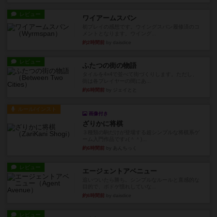
レビュー
ワイアームスパン
初プレイの感想です。ウイングスパン履修済のコ
メントとなります。ウイング...
約2時間前
by daisdice
レビュー
ふたつの街の物語
タイルを4×4で並べて街づくりします。ただし、
街は各プレイヤーの間にあ...
約6時間前
by ジェイとと
ルール/インスト
画像付き
ざりかに将棋
３種類の駒だけが登場する超シンプルな将棋系ゲ
ーム入門作品です♪(＾＾)...
約6時間前
by あんちっく
レビュー
エージェントアベニュー
追いついたら勝ち。シンプルなルールと直感的な
目的で、ボドゲ慣れしていな...
約6時間前
by daisdice
レビュー