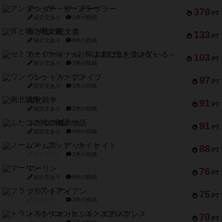
アンダー・ザ・テーブラー
378
PT
紹介文あり
1件の投稿
宵と暁の呪文書
133
PT
紹介文あり
8件の投稿
セミファイナル ～お前はまだ生きている～
103
PT
紹介文あり
1件の投稿
ワン・トゥ・ファイブ
97
PT
紹介文あり
1件の投稿
南北戦争
91
PT
紹介文あり
1件の投稿
ふたつの城の物語
91
PT
紹介文あり
6件の投稿
ノームズ・アット・ナイト
88
PT
紹介文なし
1件の投稿
マーリン
76
PT
紹介文あり
6件の投稿
フラットアイアン
75
PT
紹介文なし
2件の投稿
トランスオリエント・エクスプレス
70
PT