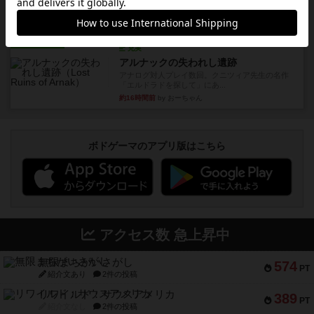
やったなって感じ。パーティ...
約14時間前
by ヒロ(新！ボードゲーム家族)
レビュー
充実
アルナックの失われし遺跡
アナログ対人プレイ数回。クニツィア先生の名作
「エルドラドを探して」にあ...
約16時間前
by おーちゃん
ボドゲーマのアプリ版はこちら
アクセス数 急上昇中
無限まちがいさがし
574
PT
紹介文あり
2件の投稿
リワイルド：サウスアメリカ
389
PT
紹介文なし
2件の投稿