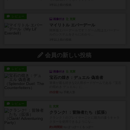
3年以上前
の投稿
レビュー
画像付き
充実
マイリトル エバーデール
簡単版エバーデールです！ゲーム性はエバーデー
ルのシステムをさらにわかり...
3年以上前
の投稿
会員の新しい投稿
レビュー
画像付き
充実
宝石の煌き：デュエル 偽造者
筆者が最も好きな2人用ボードゲームである『宝石
の煌めき デュエル』に、...
25分前
by 手動人形
レビュー
充実
クランク! ：冒険者たち（拡張）
クランク！のプレイヤーごとに能力の違うキャラ
クターを使用できるようにな...
約1時間前
by ぽっぽーくるっぽー