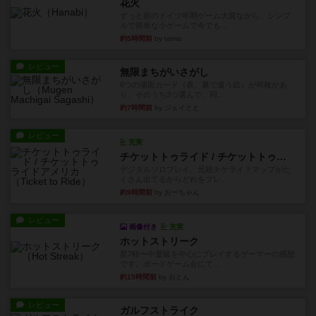
花火
ずっと前のドイツ年間ゲーム大賞ながら、シンプ
ルで簡単な小ゲームで今でも...
約5時間前
by tamio
レビュー
無限まちがいさがし
6つの場面カード（表、裏で違う絵）が何枚かあ
り、そのうち3つ選んで、同...
約7時間前
by ジェイとと
レビュー
充実
チケットトゥライド / チケットトゥライドアメリカ
デジタルソロプレイ。元祖チケライ？マップがた
くさん出てるからどれをプレ...
約9時間前
by おーちゃん
レビュー
画像付き
充実
ホットストリーク
星7軽〜中量級を中心にプレイするゲーマーの感想
です。ボードゲーム会にて...
約15時間前
by おとん
レビュー
ガルフストライク