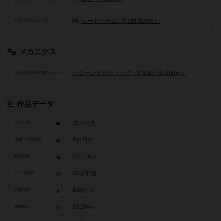
カードゲーム（Card Game）
その他のコンセプト
メカニクス
パターンビルディング（Pattern Building）
得点や資源等の獲得ルール
作品データ
太った魚
タイトル
Fat Fish
原題・英題表記
2人～6人
参加人数
20分前後
プレイ時間
8歳から
対象年齢
2018年～
発売時期