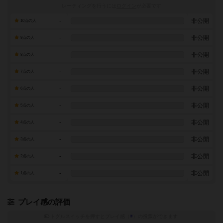
レーティングを行うには
ログイン
が必要です
-
非公開
10点の人
-
非公開
9点の人
-
非公開
8点の人
-
非公開
7点の人
-
非公開
6点の人
-
非公開
5点の人
-
非公開
4点の人
-
非公開
3点の人
-
非公開
2点の人
-
非公開
1点の人
プレイ感の評価
トグルスイッチを押すとプレイ感（
※
）の投票ができます