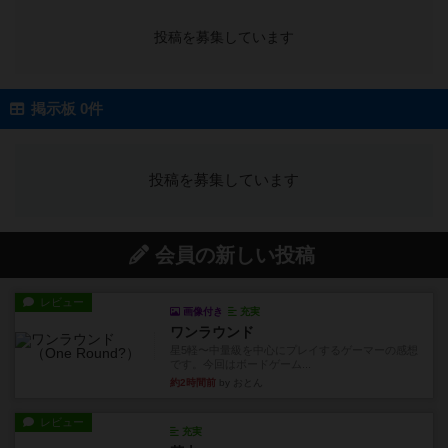
投稿を募集しています
掲示板 0件
投稿を募集しています
会員の新しい投稿
レビュー
画像付き
充実
ワンラウンド
星5軽〜中量級を中心にプレイするゲーマーの感想
です。今回はボードゲーム...
約2時間前
by おとん
レビュー
充実