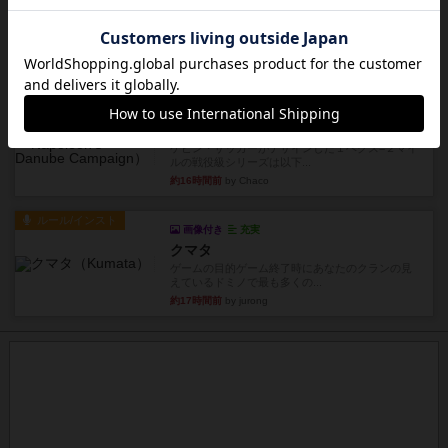
タイムボム
まず簡単で軽い！大人数で遊べる！それなのに小
箱！何より楽しい！！正体隠...
約16時間前
by あまる
レビュー
充実
1809
ケビン・ザッカーがデザインした１ヘクス=２マイ
ルの戦役級シリーズは以下...
約16時間前
by Chaco
ルール/インスト
画像付き
充実
クマタ
ゲームの目的ゲーム終了時にあなたのクランの見
えているドミノで最も多くの...
約17時間前
by jurong