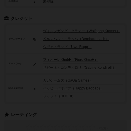
未登録
参考価格
クレジット
ヴォルフガング・クラマー（Wolfgang Kramer）
ベルンハルト・ラッハ（Bernhard Lach）
ゲームデザイン
ウヴェ・ラップ（Uwe Rapp）
フィオーレ GmbH（Fiore GmbH）
アートワーク
サビーネ・コンディロリ（Sabine Kondirolli）
ガガゲームズ（GaGa Games）
ハッピーバオバブ（Happy Baobab）
関連企業/団体
フッフ！（HUCH!）
レーティング