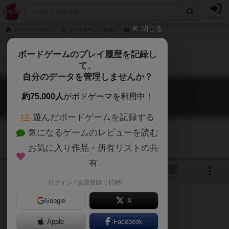
ログイン
閉じる
ボドゲーマTOP
ボードゲームの検索
太った魚
ボードゲームのプレイ履歴を記録し
て、
自分のデータを管理しませんか？
太った魚
約75,000人
がボドゲーマを利用中！
Fat Fish
遊んだボードゲームを記録する
気になるゲームのレビューを読む
お気に入り作品・所有リストの共
有
1
トップ
画像
動画
レビュー
カフェ
ログイン / 会員登録（10秒）
Google
X
Apple
ご協力ください
Facebook