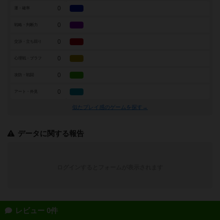
0
運・確率
0
戦略・判断力
0
交渉・立ち回り
0
心理戦・ブラフ
0
攻防・戦闘
0
アート・外見
似たプレイ感のゲームを探す→
データに関する報告
ログインするとフォームが表示されます
レビュー 0件