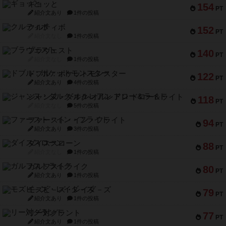
ギョッと
154
PT
紹介文あり
1件の投稿
クルティボ
152
PT
紹介文なし
1件の投稿
ブラヴェスト
140
PT
紹介文なし
1件の投稿
ドブル：ポケットモンスター
122
PT
紹介文あり
4件の投稿
ジャンヌ・ダルク-オルレアン ドロー＆ライト
118
PT
紹介文なし
5件の投稿
ファースト・イン・フライト
94
PT
紹介文あり
3件の投稿
ダイススローン
88
PT
紹介文なし
1件の投稿
ガルフストライク
80
PT
紹介文あり
1件の投稿
モズビ－ズ・レイダ－ズ
79
PT
紹介文あり
1件の投稿
リー対グラント
77
PT
紹介文あり
1件の投稿