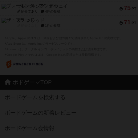
ブレーキング・アウェイ
75
PT
紹介文あり
4件の投稿
ザ・フラッド
71
PT
紹介文なし
1件の投稿
※Apple、Apple のロゴ は、米国および他の国々で登録されたApple Inc.の商標です。
※App Store は、Apple Inc.のサービスマークです。
※Android は、グーグル インコーポレイテッドの商標または登録商標です。
※Google Play とそのロゴは、Google Inc.の商標または登録商標です。
ボドゲーマTOP
ボードゲームを検索する
ボードゲームの新着レビュー
ボードゲーム会情報