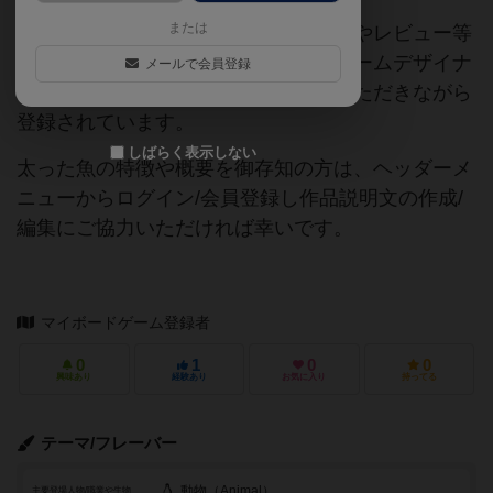
または
当サイトに掲載されている作品説明文やレビュー等
の情報は、ボドゲーマ運営事務局・ゲームデザイナ
メールで会員登録
ーご本人様・有志の皆様にご協力をいただきながら
登録されています。
しばらく表示しない
太った魚の特徴や概要を御存知の方は、ヘッダーメ
ニューからログイン/会員登録し作品説明文の作成/
編集にご協力いただければ幸いです。
マイボードゲーム登録者
0
1
0
0
興味あり
経験あり
お気に入り
持ってる
テーマ/フレーバー
動物（Animal）
主要登場人物/職業や生物