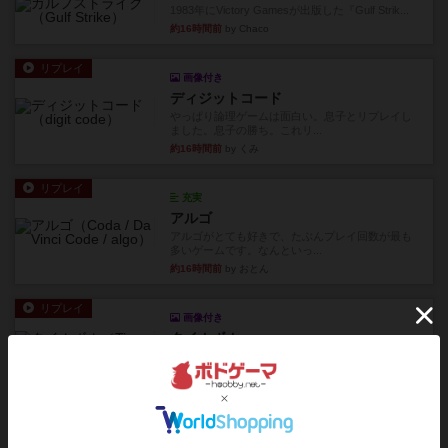
1983年にVictory Gamesが出版した『Gulf Strik...
約16時間前
by Chaco
リプレイ
画像付き
ディジットコード
やっぱり論理ゲームは面白い。息子とリプレイし
ました。息子の勝ち。これリ...
約16時間前
by くみ
リプレイ
充実
アルゴ
アルゴがとても好きで、たぶんプレイ回数が最も
多いゲームです。なんといっ...
約16時間前
by おとん
リプレイ
画像付き
タイムボム
僕はホントに嘘が下手なようで、すぐバレますみ
んなホント、嘘が上手ですよ...
約16時間前
by あまる
レビュー
画像付き