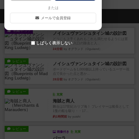
または
会員の新しい投稿
メールで会員登録
戦略やコツ
ノイシュヴァンシュタイン城の設計図
どうにも上手くあれもこれも満たせるようには置
しばらく表示しない
けないので、入口の除去と入...
24分前
by オグランド（Oguland）
レビュー
ノイシュヴァンシュタイン城の設計図
ボードゲームを1,000個以上持っているユーザー視
点で良かった点と悪か...
28分前
by オグランド（Oguland）
レビュー
充実
海賊と商人
舞台は17世紀カリブ海！ プレイヤーは船長として
1隻の船を駆り・・17...
約1時間前
by yuishi
レビュー
画像付き
充実
パーラ