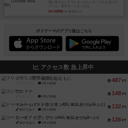
雑に死なないラブレターみたいな、そんな感じの
ゲーム。数字カードを１の位...
約15時間前
by 深水あどら
ボドゲーマのアプリ版はこちら
アクセス数 急上昇中
フリップ７：復讐心とともに
487
PT
紹介文なし
2件の投稿
コンテナ
148
PT
紹介文なし
1件の投稿
ドゥームド・バタリオンズ：ASLモジュール11
132
PT
紹介文あり
1件の投稿
コード・オブ・ブシドー：ASLモジュール8
126
PT
紹介文あり
1件の投稿