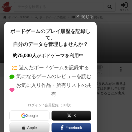
ログイン
閉じる
ボドゲーマTOP
ボードゲームの検索
faces
掲示板
ボードゲームのプレイ履歴を記録し
て、
faces
自分のデータを管理しませんか？
0件の掲示板
約75,000人
がボドゲーマを利用中！
遊んだボードゲームを記録する
1
トップ
画像
動画
レビュー
カフェ
気になるゲームのレビューを読む
ログインするとfacesに関する掲示板の作成やコメントの書き込みが出来るよ
お気に入り作品・所有リストの共
うになります。ルールの疑問やエラッタ情報、マニュアルでは判断し辛い曖
昧な表記等について会員同士で自由にコミュニケーションをとることが出来
有
ます。
ログイン / 会員登録（10秒）
ログイン/無料会員登録
Google
X
Apple
Facebook
facesのトップに戻る