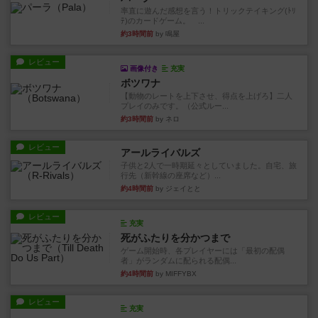
率直に遊んだ感想を言う！トリックテイキング(ﾄﾘ
ﾃ)のカードゲーム。 ...
約3時間前
by 鳴屋
レビュー
画像付き
充実
ボツワナ
【動物のレートを上下させ、得点を上げろ】二人
プレイのみです。（公式ルー...
約3時間前
by ネロ
レビュー
アールライバルズ
子供と2人で一時期延々としていました。自宅、旅
行先（新幹線の座席など）...
約4時間前
by ジェイとと
レビュー
充実
死がふたりを分かつまで
ゲーム開始時、各プレイヤーには「最初の配偶
者」がランダムに配られる配偶...
約4時間前
by MIFFYBX
レビュー
充実