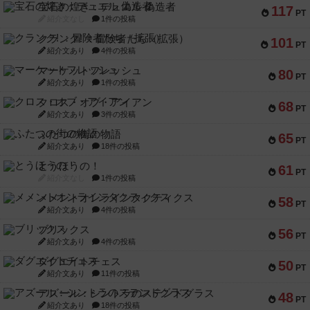
宝石の煌き：デュエル 偽造者
117
PT
紹介文なし
1件の投稿
クランク! ：冒険者たち（拡張）
101
PT
紹介文あり
4件の投稿
マーケットフレッシュ
80
PT
紹介文あり
1件の投稿
クロス・オブ・アイアン
68
PT
紹介文あり
3件の投稿
ふたつの街の物語
65
PT
紹介文あり
18件の投稿
とうほうの！
61
PT
紹介文なし
1件の投稿
メメントオンラインタクティクス
58
PT
紹介文あり
4件の投稿
ブリックス
56
PT
紹介文あり
4件の投稿
ダグエイトチェス
50
PT
紹介文あり
11件の投稿
アズール：シントラのステンドグラス
48
PT
紹介文あり
18件の投稿