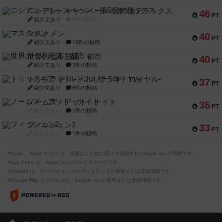
ロシアン・キャンペーン：第5版デラックス
46
PT
紹介文あり
0件の投稿
マスクメン
40
PT
紹介文あり
16件の投稿
世界の七不思議：都市
40
PT
紹介文あり
3件の投稿
トリックギア - ペルソナ5 ザ・ロイヤル-
37
PT
紹介文あり
6件の投稿
ノームズ・アット・ナイト
35
PT
紹介文なし
1件の投稿
フィッシェン2
33
PT
紹介文なし
1件の投稿
※Apple、Apple のロゴ は、米国および他の国々で登録されたApple Inc.の商標です。
※App Store は、Apple Inc.のサービスマークです。
※Android は、グーグル インコーポレイテッドの商標または登録商標です。
※Google Play とそのロゴは、Google Inc.の商標または登録商標です。