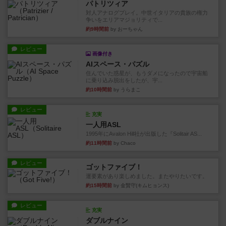
パトリツィア
対人アナログプレイ。中世イタリアの貴族の権力
争いをエリアマジョリティで...
約9時間前
by おーちゃん
レビュー
画像付き
AIスペース・パズル
住んでいた惑星が、もうダメになったので宇宙船
に乗り込み脱出をしたが、宇...
約10時間前
by うらまこ
レビュー
充実
一人用ASL
1995年にAvalon Hill社が出版した『Solitair AS...
約11時間前
by Chaco
レビュー
ゴットファイブ！
運要素があり楽しめました。またやりたいです。
約15時間前
by 金賢守(キムヒョンス)
レビュー
充実
ダブルナイン