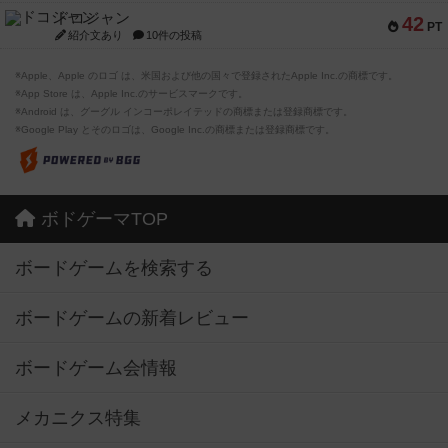
ドコジャン
42
PT
紹介文あり
10件の投稿
※Apple、Apple のロゴ は、米国および他の国々で登録されたApple Inc.の商標です。
※App Store は、Apple Inc.のサービスマークです。
※Android は、グーグル インコーポレイテッドの商標または登録商標です。
※Google Play とそのロゴは、Google Inc.の商標または登録商標です。
ボドゲーマTOP
ボードゲームを検索する
ボードゲームの新着レビュー
ボードゲーム会情報
メカニクス特集