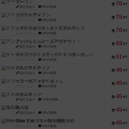
マーリン
76
PT
紹介文あり
6件の投稿
フラットアイアン
75
PT
紹介文なし
2件の投稿
トランスオリエント・エクスプレス
70
PT
紹介文なし
1件の投稿
アンブッシュ！：ムーブアウト！
59
PT
紹介文あり
1件の投稿
キャプテン・フリップ：イスラ・ボンバ
51
PT
紹介文なし
2件の投稿
ガルフストライク
46
PT
紹介文あり
1件の投稿
エコーズ・オブ・タイム
45
PT
紹介文なし
8件の投稿
スカルキング
45
PT
紹介文あり
12件の投稿
海兵隊
45
PT
紹介文あり
1件の投稿
Bitter End ブタペスト救出作戦
45
PT
紹介文なし
1件の投稿