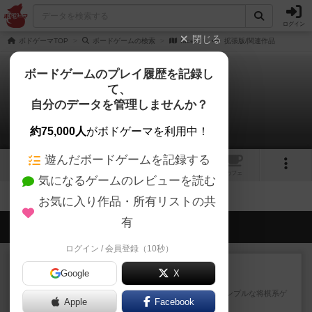
ログイン
閉じる
ボドゲーマTOP
ボードゲームの検索
faces
拡張版/関連作品
ボードゲームのプレイ履歴を記録し
て、
faces
自分のデータを管理しませんか？
拡張/関連作品 0件
約75,000人
がボドゲーマを利用中！
遊んだボードゲームを記録する
1
トップ
画像
動画
レビュー
カフェ
気になるゲームのレビューを読む
お気に入り作品・所有リストの共
有
会員の新しい投稿
ログイン / 会員登録（10秒）
ルール/インスト
画像付き
Google
X
ざりかに将棋
３種類の駒だけが登場する超シンプルな将棋系ゲ
Apple
Facebook
ーム入門作品です♪(＾＾)...