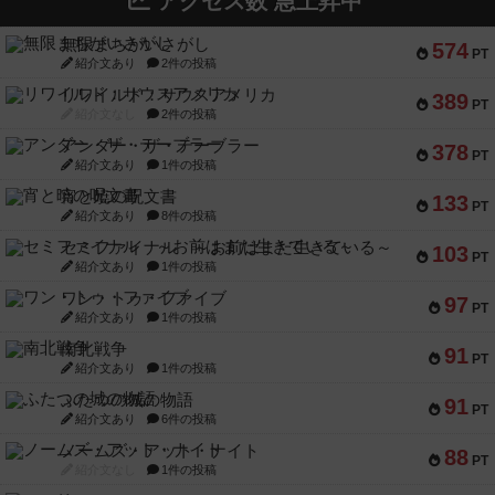
アクセス数 急上昇中
無限まちがいさがし
574
PT
紹介文あり
2件の投稿
リワイルド：サウスアメリカ
389
PT
紹介文なし
2件の投稿
アンダー・ザ・テーブラー
378
PT
紹介文あり
1件の投稿
宵と暁の呪文書
133
PT
紹介文あり
8件の投稿
セミファイナル ～お前はまだ生きている～
103
PT
紹介文あり
1件の投稿
ワン・トゥ・ファイブ
97
PT
紹介文あり
1件の投稿
南北戦争
91
PT
紹介文あり
1件の投稿
ふたつの城の物語
91
PT
紹介文あり
6件の投稿
ノームズ・アット・ナイト
88
PT
紹介文なし
1件の投稿