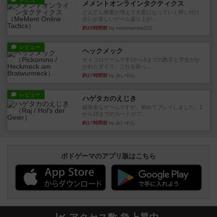
メメントオンラインタクティクス
どんどん物量が増えて大変になっていく押し付け
合いが楽しいゲーム盛り上が...
約15時間前
by nekomanma222
レビュー
ヘックメック
サイコロゲームです1から5までの数字と芋虫がか
かれたダイス。これを振っ...
約17時間前
by みいやん
レビュー
ハゲタカのえじき
超有名なゲームですが、初めてプレイしました。1
から15までのカードがプ...
約17時間前
by みいやん
ボドゲーマのアプリ版はこちら