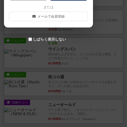
19分前
by あんちっく
または
レビュー
エージェントアベニュー
メールで会員登録
追いついたら勝ち。シンプルな ルールとで直感的
な 目的で、ボドゲ慣れし...
40分前
by daisdice
しばらく表示しない
レビュー
充実
ウイングスパン
期待値を上げすぎた、というのが正直な感想。２
人で何度かプレイ。ここでも...
約1時間前
by S
レビュー
街コロ通
街コロとの違いは初めから二つサイコロを振れる
など、少しの違いはあるけれ...
約6時間前
by くみ
戦略やコツ
ニューオールド
ゲーム終了時に、「オールドカードとニューカー
ドのどちらもある」 状態に...
約7時間前
by オグランド（Oguland）