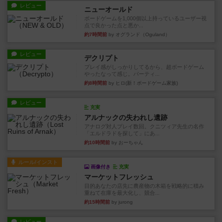
レビュー
ニューオールド
ボードゲームを1,000個以上持っているユーザー視
点で良かった点と悪か...
約7時間前
by オグランド（Oguland）
レビュー
デクリプト
プレイ感がしっかりしてるから、超ボードゲーム
やったなって感じ。パーティ...
約8時間前
by ヒロ(新！ボードゲーム家族)
レビュー
充実
アルナックの失われし遺跡
アナログ対人プレイ数回。クニツィア先生の名作
「エルドラドを探して」にあ...
約10時間前
by おーちゃん
ルール/インスト
画像付き
充実
マーケットフレッシュ
目的あなたの店先に農産物の木箱を戦略的に積み
重ねて在庫を最大化し、競合...
約15時間前
by jurong
レビュー