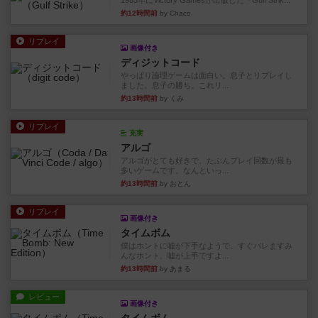
1983年にVictory Gamesが出版した『Gulf Strik...
約12時間前
by Chaco
リプレイ
画像付き
ディジットコード
やっぱり論理ゲームは面白い。息子とリプレイし
ました。息子の勝ち。これリ...
約13時間前
by くみ
リプレイ
充実
アルゴ
アルゴがとても好きで、たぶんプレイ回数が最も
多いゲームです。なんといっ...
約13時間前
by おとん
リプレイ
画像付き
タイムボム
僕はホントに嘘が下手なようで、すぐバレますみ
んなホント、嘘が上手ですよ...
約13時間前
by あまる
レビュー
画像付き