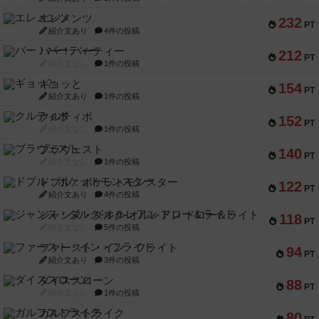
エレメンツ
232
PT
紹介文あり
4件の投稿
バー！パーティー
212
PT
紹介文なし
1件の投稿
ギョッと
154
PT
紹介文あり
1件の投稿
クルティボ
152
PT
紹介文なし
1件の投稿
ブラヴェスト
140
PT
紹介文なし
1件の投稿
ドブル：ポケットモンスター
122
PT
紹介文あり
4件の投稿
ジャンヌ・ダルク-オルレアン ドロー＆ライト
118
PT
紹介文なし
5件の投稿
ファースト・イン・フライト
94
PT
紹介文あり
3件の投稿
ダイススローン
88
PT
紹介文なし
1件の投稿
ガルフストライク
80