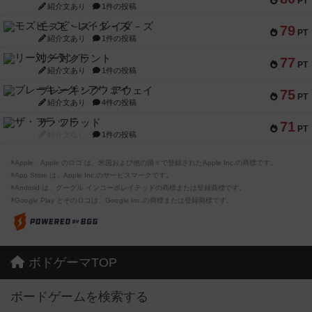
PT
紹介文あり
1件の投稿
モズビ－ズ・レイダ－ズ
79
PT
紹介文あり
1件の投稿
リー対グラント
77
PT
紹介文あり
1件の投稿
ブレーキング・アウェイ
75
PT
紹介文あり
4件の投稿
ザ・フラッド
71
PT
紹介文なし
1件の投稿
※Apple、Apple のロゴ は、米国および他の国々で登録されたApple Inc.の商標です。
※App Store は、Apple Inc.のサービスマークです。
※Android は、グーグル インコーポレイテッドの商標または登録商標です。
※Google Play とそのロゴは、Google Inc.の商標または登録商標です。
ボドゲーマTOP
ボードゲームを検索する