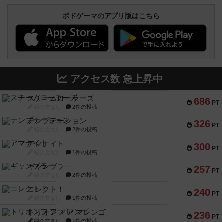
ボドゲーマのアプリ版はこちら
アクセス数 急上昇中
スチームローラーズ
686
PT
紹介文なし
2件の投稿
テンプテーション
326
PT
紹介文なし
2件の投稿
アマナイト
300
PT
紹介文なし
1件の投稿
ギャンブラー
257
PT
紹介文なし
2件の投稿
コレクト！
240
PT
紹介文なし
1件の投稿
トリオンフ ア マレンゴ
236
PT
紹介文あり
1件の投稿