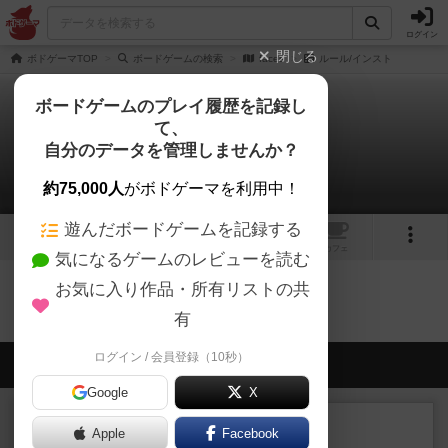
ログイン
閉じる
ボドゲーマTOP
ボードゲームの検索
faces
ルール/インスト
ボードゲームのプレイ履歴を記録し
て、
faces
自分のデータを管理しませんか？
0件のルール/インスト
約75,000人
がボドゲーマを利用中！
遊んだボードゲームを記録する
1
トップ
画像
動画
レビュー
カフェ
気になるゲームのレビューを読む
お気に入り作品・所有リストの共
facesのトップに戻る
有
ログイン / 会員登録（10秒）
会員の新しい投稿
Google
X
レビュー
充実
Apple
Facebook
花火