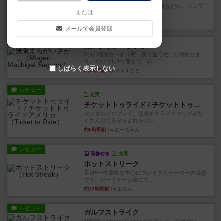
ずっと前のドイツ年間ゲーム大賞ながら、シンプ
または
ルで簡単な小ゲームで今でも...
約1時間前
by tamio
メールで会員登録
レビュー
無限まちがいさがし
6つの場面カード（表、裏で違う絵）が何枚かあ
り、そのうち3つ選んで、同...
しばらく表示しない
約4時間前
by ジェイとと
レビュー
充実
チケットトゥライド / チケットトゥライドアメリカ
デジタルソロプレイ。元祖チケライ？マップがた
くさん出てるからどれをプレ...
約5時間前
by おーちゃん
レビュー
画像付き
充実
ホットストリーク
星7軽〜中量級を中心にプレイするゲーマーの感想
です。ボードゲーム会にて...
約12時間前
by おとん
レビュー
ガルフストライク