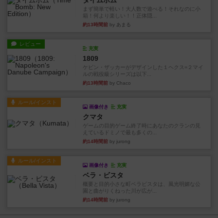
タイムボム
まず簡単で軽い！大人数で遊べる！それなのに小
箱！何より楽しい！！正体隠...
約13時間前
by あまる
レビュー
充実
1809
ケビン・ザッカーがデザインした１ヘクス=２マイ
ルの戦役級シリーズは以下...
約13時間前
by Chaco
ルール/インスト
画像付き
充実
クマタ
ゲームの目的ゲーム終了時にあなたのクランの見
えているドミノで最も多くの...
約14時間前
by jurong
ルール/インスト
画像付き
充実
ベラ・ビスタ
概要と目的小さな町ベラビスタは、風光明媚な公
園と曲がりくねった川が広が...
約14時間前
by jurong