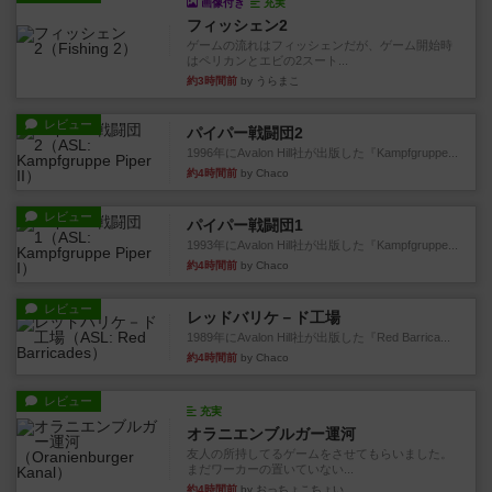
画像付き
充実
フィッシェン2
ゲームの流れはフィッシェンだが、ゲーム開始時
はペリカンとエビの2スート...
約3時間前
by うらまこ
レビュー
パイパー戦闘団2
1996年にAvalon Hill社が出版した『Kampfgruppe...
約4時間前
by Chaco
レビュー
パイパー戦闘団1
1993年にAvalon Hill社が出版した『Kampfgruppe...
約4時間前
by Chaco
レビュー
レッドバリケ－ド工場
1989年にAvalon Hill社が出版した『Red Barrica...
約4時間前
by Chaco
レビュー
充実
オラニエンブルガー運河
友人の所持してるゲームをさせてもらいました。
まだワーカーの置いていない...
約4時間前
by おっちょこちょい