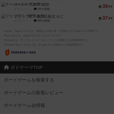
スーパーストア3000
39
PT
紹介文なし
1件の投稿
フリップ７：復讐心とともに
37
PT
紹介文なし
2件の投稿
※Apple、Apple のロゴ は、米国および他の国々で登録されたApple Inc.の商標です。
※App Store は、Apple Inc.のサービスマークです。
※Android は、グーグル インコーポレイテッドの商標または登録商標です。
※Google Play とそのロゴは、Google Inc.の商標または登録商標です。
ボドゲーマTOP
ボードゲームを検索する
ボードゲームの新着レビュー
ボードゲーム会情報