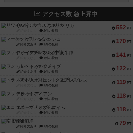
アクセス数 急上昇中
リワイルド：サウスアメリカ
552
PT
紹介文なし
2件の投稿
マーケットフレッシュ
170
PT
紹介文あり
1件の投稿
ファイアー・ブルズ / 火牛陣
141
PT
紹介文なし
1件の投稿
ワン・トゥ・ファイブ
122
PT
紹介文あり
1件の投稿
トランスオリエント・エクスプレス
119
PT
紹介文なし
1件の投稿
フラットアイアン
118
PT
紹介文なし
2件の投稿
エコーズ・オブ・タイム
118
PT
紹介文なし
8件の投稿
南北戦争
79
PT
紹介文あり
1件の投稿