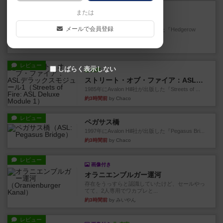
レビュー
充実
または
ヘッジロウ・ヘル
メールで会員登録
1987年にAvalon Hill社が出版した『Hedgerow
He...
約2時間前
by Chaco
レビュー
しばらく表示しない
充実
ストリート・オブ・ファイア：ASLデラックスモジュール1
1985年にAvalon Hill社が出版した『Streets of ...
約3時間前
by Chaco
レビュー
ペガサス橋
1997年にAvalon Hill社が出版した『Pegasus Bri...
約3時間前
by Chaco
レビュー
画像付き
オラニエンブルガー運河
存在をうっすらと認識していたけど、セールやっ
てて、2人専用でワカプレと...
約3時間前
by みいやん
レビュー