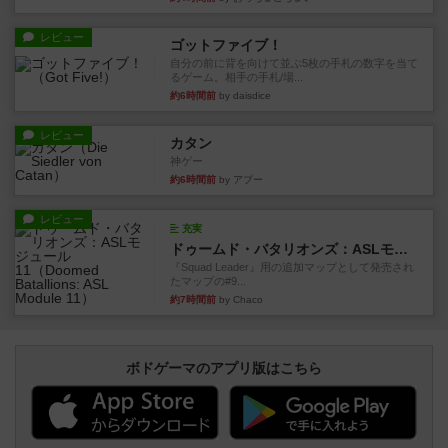
レビュー
ゴットファイブ！
自分の前に背を向けて並ぶ5枚の手札の数字を当て
るゲーム。相手の手札/場...
約6時間前
by daisdice
レビュー
カタン
神ゲー
約6時間前
by アプー
レビュー
充実
ドゥームド・バタリオンズ：ASLモジュール11
『Squad Leader』用の追加マップとして発売され
たマップの#9...
約7時間前
by Chaco
ボドゲーマのアプリ版はこちら