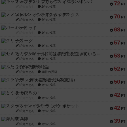
キャプテン・フリップ：イスラ・ボンバ
72
PT
紹介文なし
2件の投稿
メメントオンラインタクティクス
70
PT
紹介文あり
4件の投稿
パーミッド
68
PT
紹介文なし
1件の投稿
クリーグ
57
PT
紹介文あり
1件の投稿
セミファイナル ～お前はまだ生きている～
53
PT
紹介文あり
1件の投稿
ふたつの街の物語
52
PT
紹介文あり
18件の投稿
クランク! ：冒険者たち（拡張）
50
PT
紹介文あり
4件の投稿
とうほうの！
42
PT
紹介文なし
1件の投稿
スターマイン・ラミー ポケット
42
PT
紹介文あり
2件の投稿
海兵隊
39
PT
紹介文あり
1件の投稿