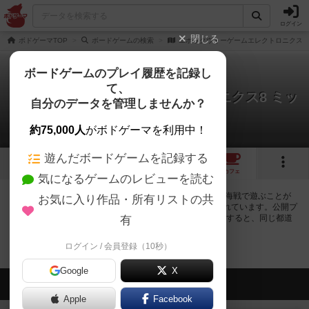
ログイン
閉じる
ボドゲーマTOP
ボードゲームの検索
エポックウォーゲームエレクトロニクス8
ボードゲームのプレイ履歴を記録し
て、
エポックウォーゲームエレクトロニクス8 ミッ
自分のデータを管理しませんか？
ドウェー沖海戦
0店のカフェ/スペースが提供中
約75,000人
がボドゲーマを利用中！
遊んだボードゲームを記録する
4
1
トップ
画像
動画
レビュー
カフェ
気になるゲームのレビューを読む
エポックウォーゲームエレクトロニクス8 ミッドウェー沖海戦で遊ぶことが
お気に入り作品・所有リストの共
できるボードゲームカフェ・プレイスペースが0店登録されています。公開プ
ロフィールの都道府県が設定されたアカウントでログインすると、同じ都道
有
府県内の店舗に絞り込むボタンが表示されます。
ログイン / 会員登録（10秒）
Google
X
会員の新しい投稿
Apple
Facebook