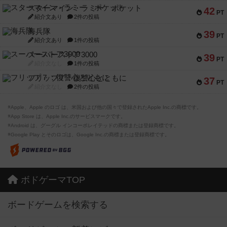
スターマイン・ラミー ポケット
42
PT
紹介文あり
2件の投稿
海兵隊
39
PT
紹介文あり
1件の投稿
スーパーストア3000
39
PT
紹介文なし
1件の投稿
フリップ７：復讐心とともに
37
PT
紹介文なし
2件の投稿
※Apple、Apple のロゴ は、米国および他の国々で登録されたApple Inc.の商標です。
※App Store は、Apple Inc.のサービスマークです。
※Android は、グーグル インコーポレイテッドの商標または登録商標です。
※Google Play とそのロゴは、Google Inc.の商標または登録商標です。
ボドゲーマTOP
ボードゲームを検索する