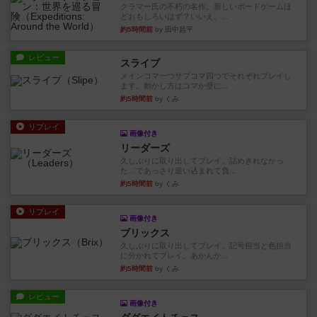
クラマー氏の不朽の名作。新しいボードゲームほ
どおもしろいはず？いいえ。...
約5時間前
by 田中昌平
レビュー
スライプ
メインコマ一つサブコマ四つでそれぞれプレイし
ます。動かし方はコマか壁に...
約5時間前
by くみ
リプレイ
画像付き
リーダーズ
久しぶりに取り出してプレイ。詰めきれなかっ
た…であっさり追い込まれて負...
約5時間前
by くみ
リプレイ
画像付き
ブリックス
久しぶりに取り出してプレイ。記号担当と色担当
に分かれてプレイ。あかんか...
約5時間前
by くみ
レビュー
画像付き