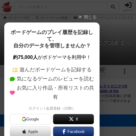
ログイン
閉じる
ボドゲーマTOP
ボードゲームの検索
エポックウォーゲームエレクトロニクス8
ボードゲームのプレイ履歴を記録し
て、
エポックウォーゲームエレクトロニクス8 ミッ
自分のデータを管理しませんか？
ドウェー沖海戦
4件の画像
約75,000人
がボドゲーマを利用中！
遊んだボードゲームを記録する
4
1
トップ
画像
動画
レビュー
カフェ
気になるゲームのレビューを読む
ボドゲーマにログインすると、
「エポックウォーゲームエレクトロニクス8
お気に入り作品・所有リストの共
ミッドウェー沖海戦（Epoch Wargame Electronics #8: Battle of the
Midway）」
の画像をアップロード出来たり、他のユーザーの投稿画像に評価
有
を付けることができます。また、トップ6の画像は様々なページで表示されま
す。
ログイン / 会員登録（10秒）
Google
X
トップに表示される画像
garouandy
garouandy
garouandy
garouandy
Apple
Facebook