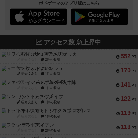
ボドゲーマのアプリ版はこちら
アクセス数 急上昇中
リワイルド：サウスアメリカ
552
PT
紹介文なし
2件の投稿
マーケットフレッシュ
170
PT
紹介文あり
1件の投稿
ファイアー・ブルズ / 火牛陣
141
PT
紹介文なし
1件の投稿
ワン・トゥ・ファイブ
122
PT
紹介文あり
1件の投稿
トランスオリエント・エクスプレス
119
PT
紹介文なし
1件の投稿
フラットアイアン
118
PT
紹介文なし
2件の投稿