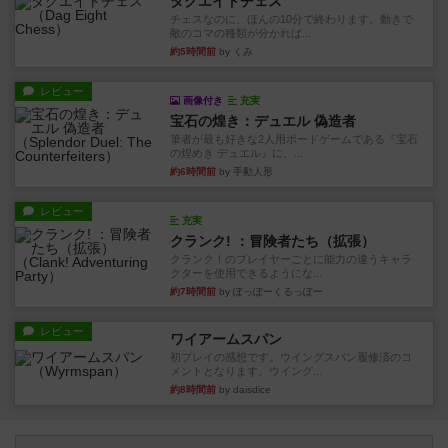
ダグエイトチェス
チェスなのに、ほんの10分で終わります。動きで
敵のコマの種類が分かれば...
約5時間前
by くみ
レビュー
画像付き
充実
宝石の煌き：デュエル 偽造者
筆者が最も好きな2人用ボードゲームである『宝石
の煌めき デュエル』に、...
約6時間前
by 手動人形
レビュー
充実
クランク! ：冒険者たち（拡張）
クランク！のプレイヤーごとに能力の違うキャラ
クターを使用できるようにな...
約7時間前
by ぽっぽーくるっぽー
レビュー
ワイアームスパン
初プレイの感想です。ウイングスパン履修済のコ
メントとなります。ウイング...
約8時間前
by daisdice