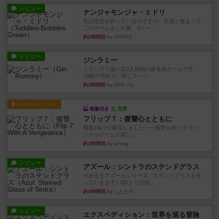
レビュー
ナンジャモンジャ・ミドリ
私は吃音を持っているのですが、友達と集まって
このゲームをした際、3ゲー...
約2時間前
by 155973
レビュー
ジンラミー
トランプで遊べる2人対戦の麻雀風ゲームです。
10枚の手札で、同じスーツ...
約3時間前
by OSAっち
ルール/インスト
画像付き
充実
フリップ７：復讐心とともに
概要Flip 7が復活しました――復讐を伴って!オリ
ジナルゲームの楽し...
約3時間前
by jurong
レビュー
アズール：シントラのステンドグラス
大好きなアズールシリーズ。ステンドグラスを作
っていきます✨1部より自由...
約4時間前
by しんたろ
レビュー
エクスペディション：世界を巡る冒険