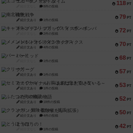
エコーズ・オブ・タイム
118
PT
紹介文なし
8件の投稿
南北戦争
79
PT
紹介文あり
1件の投稿
キャプテン・フリップ：イスラ・ボンバ
72
PT
紹介文なし
2件の投稿
メメントオンラインタクティクス
70
PT
紹介文あり
4件の投稿
パーミッド
68
PT
紹介文なし
1件の投稿
クリーグ
57
PT
紹介文あり
1件の投稿
セミファイナル ～お前はまだ生きている～
53
PT
紹介文あり
1件の投稿
ふたつの街の物語
52
PT
紹介文あり
18件の投稿
クランク! ：冒険者たち（拡張）
50
PT
紹介文あり
4件の投稿
とうほうの！
42
PT
紹介文なし
1件の投稿