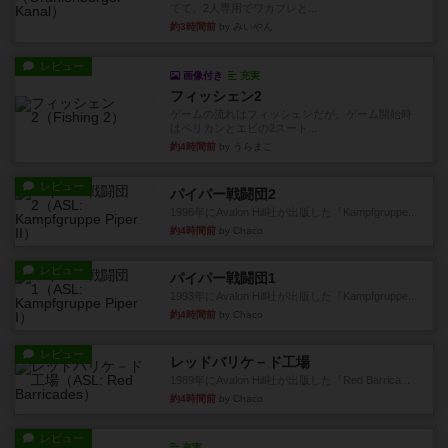
てて、2人専用でワカプレと...
約3時間前
by みいやん
レビュー
画像付き
充実
フィッシェン2
ゲームの流れはフィッシェンだが、ゲーム開始時
はペリカンとエビの2スート...
約4時間前
by うらまこ
レビュー
パイパー戦闘団2
1996年にAvalon Hill社が出版した『Kampfgruppe...
約4時間前
by Chaco
レビュー
パイパー戦闘団1
1993年にAvalon Hill社が出版した『Kampfgruppe...
約4時間前
by Chaco
レビュー
レッドバリケ－ド工場
1989年にAvalon Hill社が出版した『Red Barrica...
約4時間前
by Chaco
レビュー
充実