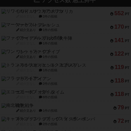
アクセス数 急上昇中
リワイルド：サウスアメリカ
552
PT
紹介文なし
2件の投稿
マーケットフレッシュ
170
PT
紹介文あり
1件の投稿
ファイアー・ブルズ / 火牛陣
141
PT
紹介文なし
1件の投稿
ワン・トゥ・ファイブ
122
PT
紹介文あり
1件の投稿
トランスオリエント・エクスプレス
119
PT
紹介文なし
1件の投稿
フラットアイアン
118
PT
紹介文なし
2件の投稿
エコーズ・オブ・タイム
118
PT
紹介文なし
8件の投稿
南北戦争
79
PT
紹介文あり
1件の投稿
キャプテン・フリップ：イスラ・ボンバ
72
PT
紹介文なし
2件の投稿