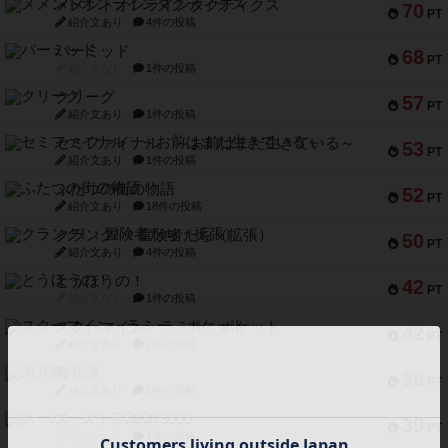
メメントオンラインタクティクス
70
PT
紹介文あり
4件の投稿
パーミッド
68
PT
紹介文なし
1件の投稿
クリーグ
57
PT
紹介文あり
1件の投稿
セミファイナル ～お前はまだ生きている～
53
PT
紹介文あり
1件の投稿
ふたつの街の物語
52
PT
紹介文あり
18件の投稿
クランク! ：冒険者たち（拡張）
50
PT
紹介文あり
4件の投稿
とうほうの！
42
PT
紹介文なし
1件の投稿
スターマイン・ラミー ポケット
42
PT
紹介文あり
2件の投稿
海兵隊
39
PT
紹介文あり
1件の投稿
スーパーストア3000
39
PT
紹介文なし
1件の投稿