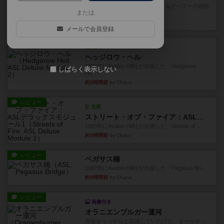
星7軽〜中量級を中心にプレイするゲーマーの感想
または
です。ボードゲーム会にて...
15分前
by おとん
メールで会員登録
レビュー
充実
ヘッジロウ・ヘル
1987年にAvalon Hill社が出版した『Hedgerow
しばらく表示しない
He...
約3時間前
by Chaco
レビュー
充実
ストリート・オブ・ファイア：ASLデラックスモジュール1
1985年にAvalon Hill社が出版した『Streets of ...
約3時間前
by Chaco
レビュー
ペガサス橋
1997年にAvalon Hill社が出版した『Pegasus Bri...
約3時間前
by Chaco
レビュー
画像付き
オラニエンブルガー運河
存在をうっすらと認識していたけど、セールやっ