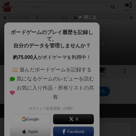
ログイン
閉じる
ボドゲーマTOP
ボードゲームの検索
エリート？イケメン？マッチョ？
ボードゲームのプレイ履歴を記録し
て、
エリートイケメンマッチョ
自分のデータを管理しませんか？
0件のルール/インスト
約75,000人
がボドゲーマを利用中！
遊んだボードゲームを記録する
1
1
27
トップ
画像
動画
レビュー
カフェ
気になるゲームのレビューを読む
お気に入り作品・所有リストの共
エリートイケメンマッチョのトップに戻る
有
ログイン / 会員登録（10秒）
会員の新しい投稿
Google
X
レビュー
画像付き
充実
Apple
Facebook
コルトエクスプレス