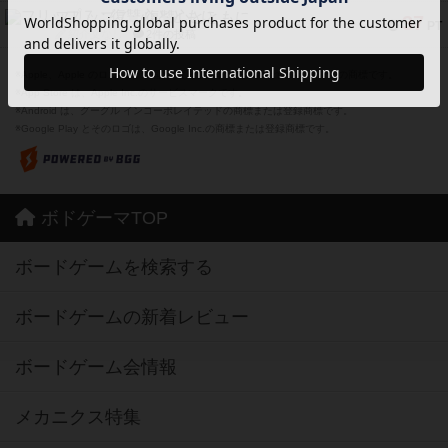
フリップ７：復讐心とともに
37
PT
紹介文なし
2件の投稿
※Apple、Apple のロゴ は、米国および他の国々で登録されたApple Inc.の商標です。
※App Store は、Apple Inc.のサービスマークです。
※Android は、グーグル インコーポレイテッドの商標または登録商標です。
※Google Play とそのロゴは、Google Inc.の商標または登録商標です。
ボドゲーマTOP
ボードゲームを検索する
ボードゲームの新着レビュー
ボードゲーム会情報
メカニクス特集