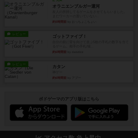
オラニエンブルガー運河
友人の所持してるゲームをさせてもらいました。
まだワーカーの置いていない...
約5時間前
by おっちょこちょい
レビュー
ゴットファイブ！
自分の前に背を向けて並ぶ5枚の手札の数字を当て
るゲーム。相手の手札/場...
約6時間前
by daisdice
レビュー
カタン
神ゲー
約6時間前
by アプー
ボドゲーマのアプリ版はこちら