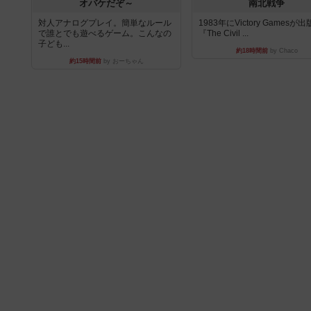
オバケだぞ～
南北戦争
対人アナログプレイ。簡単なルール
1983年にVictory Gamesが
で誰とでも遊べるゲーム。こんなの
『The Civil ...
子ども...
約18時間前
by Chaco
約15時間前
by おーちゃん