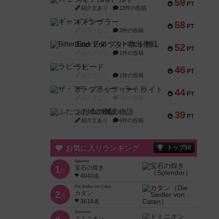
59
PT
紹介文あり
13件の投稿
ギャンブラー
58
PT
紹介文なし
2件の投稿
Bitter End ブタペスト救出作戦
52
PT
紹介文なし
1件の投稿
ラピード
46
PT
紹介文なし
1件の投稿
ザ・フラッフィー・ライト
44
PT
紹介文なし
0件の投稿
ふたつの城の物語
39
PT
紹介文あり
6件の投稿
お気に入りランキング
トップ50
Splendor
1
宝石の煌き
位
4040名
Die Siedler von Catan
2
カタン
位
3616名
Dominion
ドミニオン