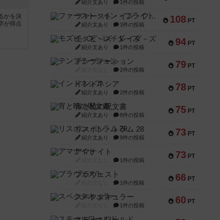
紹介文あり
1件の投稿
ファースト・イン・フライト
るかを決
108
PT
字が得点
紹介文あり
3件の投稿
モズビ－ズ・レイダ－ズ
94
PT
紹介文あり
1件の投稿
テンプテーション
79
PT
紹介文なし
2件の投稿
インドネシア
78
PT
紹介文あり
2件の投稿
宵と暁の呪文書
75
PT
紹介文あり
8件の投稿
リスボン・トラム 28
73
PT
紹介文あり
9件の投稿
アマナイト
73
PT
紹介文なし
1件の投稿
ブラヴェスト
66
PT
紹介文なし
1件の投稿
スペクタキュラー
60
PT
紹介文なし
1件の投稿
スモールワールド