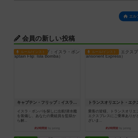
エル
会員の新しい投稿
ルール/インスト
ルール/インスト
キャプテン・フリップ：イスラ・ボンバ
イスラ・ボンバを探しに出航!潜水艦
乗客の皆様、トランスオリエ
を装備し、あなたの乗組員を監獄か
エクスプレスにご乗車ありが
ら解...
ざいま...
約2時間前
by jurong
約2時間前
by jurong