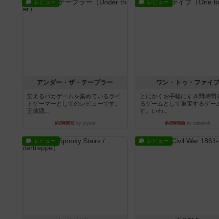
レビュー
レビュー
アンダー・ザ・テーブラー
ワン・トゥ・ファイ
笑えるバカゲームを集めているライ
とにかくお手軽にすき間時間
トゲーマーとしてのレビューです。
るゲームとして重宝するゲー
正体隠...
す。いわ...
約8時間前
by toyota
約9時間前
by nabekoh
レビュー
レビュー