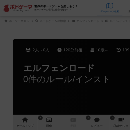
世界のボードゲームを楽しもう！
ボードゲーム専門の総合情報サイト
データベース
検
ボドゲーマTOP
ボードゲームの検索
エルフェンロード
ルール/インス
2人～6人
120分前後
10歳～
19
エルフェンロード
0件のルール/インスト
1
2
4
ゲーム
トップ
画像
動画
レビュー
店舗/
カフェ