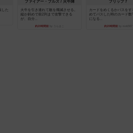
ファイアー・ブルズ / 火牛陣
フリップ７
出版した
火牛を引き連れて敵を殲滅させる。
カードをめくるかパスをす
縦か斜めで前2列まで攻撃できる
めてパスした時のカード数
が、自分...
になる...
約20時間前
by うらまこ
約20時間前
by mob567