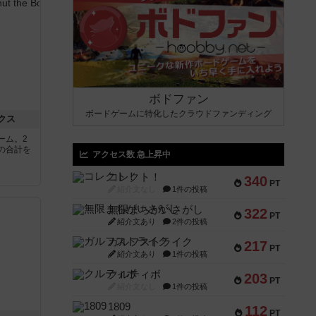
ボドファン
ボードゲームに特化したクラウドファンディング
クス
ーム。2
の合計を
アクセス数 急上昇中
コレクト！
340
PT
紹介文なし
1件の投稿
無限まちがいさがし
322
PT
紹介文あり
2件の投稿
ガルフストライク
217
PT
紹介文あり
1件の投稿
クルティボ
203
PT
紹介文なし
1件の投稿
1809
112
PT