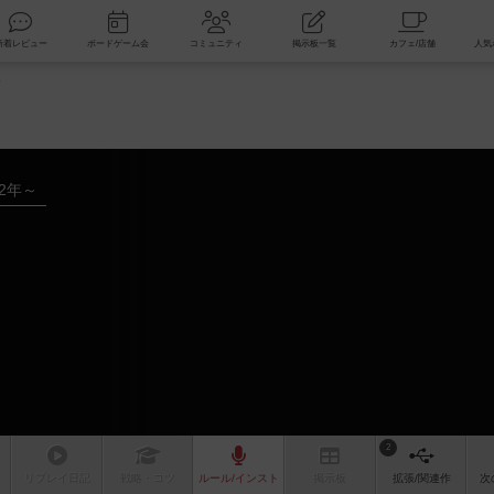
索
新着レビュー
ボードゲーム会
コミュニティ
掲示板一覧
ト
92年～
2
リプレイ
日記
戦略
・コツ
ルール
/インスト
掲示板
拡張/関連
作
次