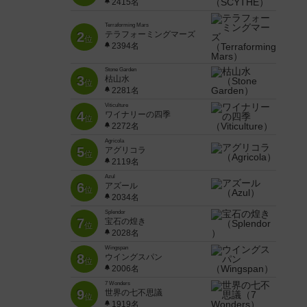
2415名
Terraforming Mars
2
テラフォーミングマーズ
位
2394名
Stone Garden
3
枯山水
位
2281名
Viticulture
4
ワイナリーの四季
位
2272名
Agricola
5
アグリコラ
位
2119名
Azul
6
アズール
位
2034名
Splendor
7
宝石の煌き
位
2028名
Wingspan
8
ウイングスパン
位
2006名
7 Wonders
9
世界の七不思議
位
1919名