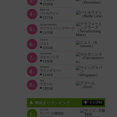
3
位
2528名
Battle Line
4
バトルライン
位
2377名
Terraforming Mars
5
テラフォーミングマーズ
位
2370名
6 nimmt!
6
ニムト
位
2201名
Carcassonne
7
カルカソンヌ
位
2190名
Wingspan
8
ウイングスパン
位
2149名
Azul
9
アズール
位
1903名
興味ありランキング
トップ50
SCYTHE
1
サイズ -大鎌戦役-
位