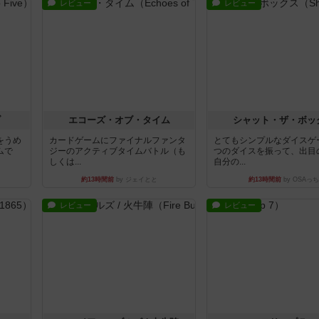
レビュー
レビュー
ブ
エコーズ・オブ・タイム
シャット・ザ・ボッ
をうめ
カードゲームにファイナルファンタ
とてもシンプルなダイスゲ
ムで
ジーのアクティブタイムバトル（も
つのダイスを振って、出目
しくは...
自分の...
約13時間前
by ジェイとと
約13時間前
by OSAっち
レビュー
レビュー