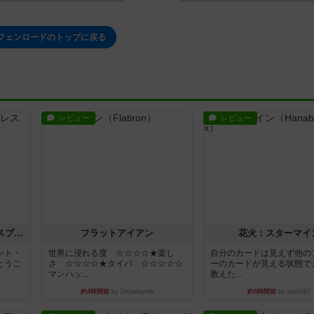
フェンロードのトップに戻る
レビュー
レビュー
トランスオリエント・エクスプレス
フラットアイアン
花火：スターマイ
ント・
世界に浸れる度 ☆☆☆☆★楽し
自分のカードは見えず他の
とうご
さ ☆☆☆☆★タイパ ☆☆☆☆☆
ーのカードが見える状態で
マンハッ...
教えた...
約4時間前
by DKnewyork
約5時間前
by mob567