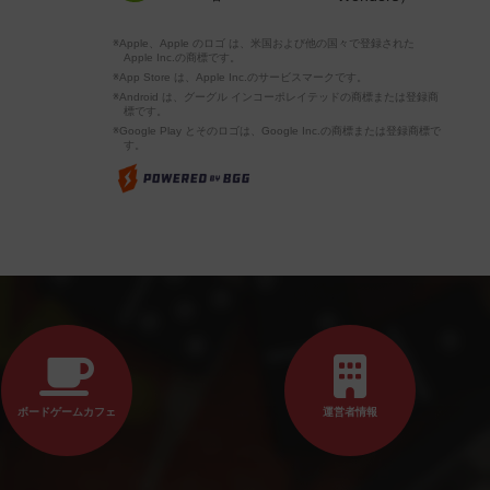
※Apple、Apple のロゴ は、米国および他の国々で登録された
Apple Inc.の商標です。
※App Store は、Apple Inc.のサービスマークです。
※Android は、グーグル インコーポレイテッドの商標または登録商
標です。
※Google Play とそのロゴは、Google Inc.の商標または登録商標で
す。
ボードゲームカフェ
運営者情報