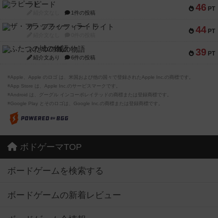
ラピード
46
PT
紹介文なし
1件の投稿
ザ・フラッフィー・ライト
44
PT
紹介文なし
0件の投稿
ふたつの城の物語
39
PT
紹介文あり
6件の投稿
※Apple、Apple のロゴ は、米国および他の国々で登録されたApple Inc.の商標です。
※App Store は、Apple Inc.のサービスマークです。
※Android は、グーグル インコーポレイテッドの商標または登録商標です。
※Google Play とそのロゴは、Google Inc.の商標または登録商標です。
ボドゲーマTOP
ボードゲームを検索する
ボードゲームの新着レビュー