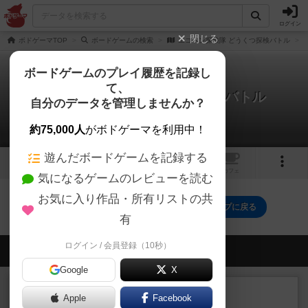
ログイン
閉じる
ボドゲーマTOP
ボードゲームの検索
エコペン探検隊 どうくつ探検バトル
ボードゲームのプレイ履歴を記録し
て、
エコペン探検隊 どうくつ探検バトル
自分のデータを管理しませんか？
0件のルール/インスト
約75,000人
がボドゲーマを利用中！
遊んだボードゲームを記録する
1
トップ
画像
動画
レビュー
カフェ
気になるゲームのレビューを読む
お気に入り作品・所有リストの共
エコペン探検隊 どうくつ探検バトルのトップに戻る
有
ログイン / 会員登録（10秒）
会員の新しい投稿
Google
X
ルール/インスト
画像付き
充実
Apple
Facebook
マーケットフレッシュ