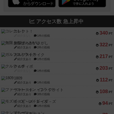
アクセス数 急上昇中
コレクト！
340
PT
紹介文なし
1件の投稿
無限まちがいさがし
322
PT
紹介文あり
2件の投稿
ガルフストライク
217
PT
紹介文あり
1件の投稿
クルティボ
203
PT
紹介文なし
1件の投稿
1809
112
PT
紹介文あり
1件の投稿
ファースト・イン・フライト
108
PT
紹介文あり
3件の投稿
モズビ－ズ・レイダ－ズ
94
PT
紹介文あり
1件の投稿
テンプテーション