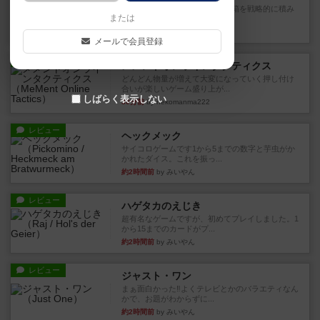
目的あなたの店先に農産物の木箱を戦略的に積み
または
重ねて在庫を最大化し、競合...
10分前
by jurong
メールで会員登録
レビュー
メメントオンラインタクティクス
どんどん物量が増えて大変になっていく押し付け
合いが楽しいゲーム盛り上が...
しばらく表示しない
30分前
by nekomanma222
レビュー
ヘックメック
サイコロゲームです1から5までの数字と芋虫がか
かれたダイス。これを振っ...
約2時間前
by みいやん
レビュー
ハゲタカのえじき
超有名なゲームですが、初めてプレイしました。1
から15までのカードがプ...
約2時間前
by みいやん
レビュー
ジャスト・ワン
まぁ面白かった‼️よくテレビとかのバラエティなん
かで、お題がわからずに...
約2時間前
by みいやん