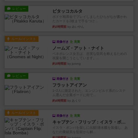
レビュー
ピタッコカルタ
ボドゲ相席会でプレイしましたひらがなが書かれ
たカードを2枚まで手をつけ...
約2時間前
by みいやん
ルール/インスト
画像付き
充実
ノームズ・アット・ナイト
ベネボレンス女王は、忠実な臣民を称えるための
祝宴を開こうとしています。...
約3時間前
by jurong
レビュー
画像付き
充実
フラットアイアン
1~2人に限定された、エンジンビルド系のシステ
ム選んだ企業ボードに街で...
約4時間前
by あくり
ルール/インスト
画像付き
充実
キャプテン・フリップ：イスラ・ボンバ
イスラ・ボンバを探しに出航!潜水艦を装備し、あ
なたの乗組員を監獄から解...
約7時間前
by jurong