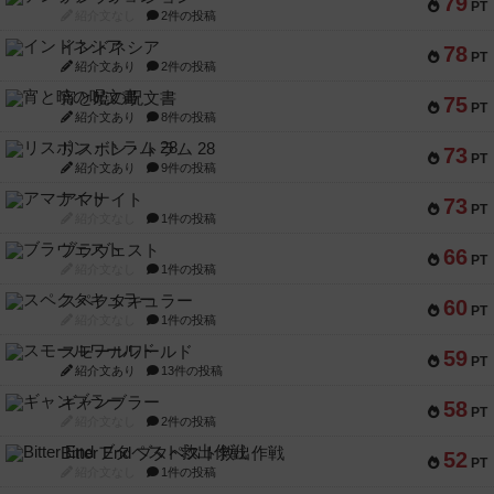
79
PT
紹介文なし
2件の投稿
インドネシア
78
PT
紹介文あり
2件の投稿
宵と暁の呪文書
75
PT
紹介文あり
8件の投稿
リスボン・トラム 28
73
PT
紹介文あり
9件の投稿
アマナイト
73
PT
紹介文なし
1件の投稿
ブラヴェスト
66
PT
紹介文なし
1件の投稿
スペクタキュラー
60
PT
紹介文なし
1件の投稿
スモールワールド
59
PT
紹介文あり
13件の投稿
ギャンブラー
58
PT
紹介文なし
2件の投稿
Bitter End ブタペスト救出作戦
52
PT
紹介文なし
1件の投稿