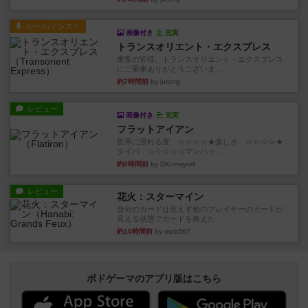
ルール/インスト
画像付き
充実
トランスオリエント・エクスプレス
乗客の皆様、トランスオリエント・エクスプレス
にご乗車ありがとうございま...
約7時間前
by jurong
レビュー
画像付き
充実
フラットアイアン
世界に浸れる度 ☆☆☆☆★楽しさ ☆☆☆☆★
タイパ ☆☆☆☆☆マンハッ...
約8時間前
by DKnewyork
レビュー
花火：スターマイン
自分のカードは見えず他のプレイヤーのカードが
見える状態でカードを教えた...
約10時間前
by mob567
ボドゲーマのアプリ版はこちら