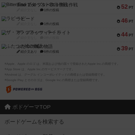
Bitter End ブタペスト救出作戦
52
PT
紹介文なし
1件の投稿
ラピード
46
PT
紹介文なし
1件の投稿
ザ・フラッフィー・ライト
44
PT
紹介文なし
0件の投稿
ふたつの城の物語
39
PT
紹介文あり
6件の投稿
※Apple、Apple のロゴ は、米国および他の国々で登録されたApple Inc.の商標です。
※App Store は、Apple Inc.のサービスマークです。
※Android は、グーグル インコーポレイテッドの商標または登録商標です。
※Google Play とそのロゴは、Google Inc.の商標または登録商標です。
ボドゲーマTOP
ボードゲームを検索する