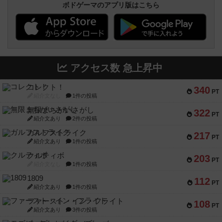
ボドゲーマのアプリ版はこちら
アクセス数 急上昇中
コレクト！
340
PT
紹介文なし
1件の投稿
無限まちがいさがし
322
PT
紹介文あり
2件の投稿
ガルフストライク
217
PT
紹介文あり
1件の投稿
クルティボ
203
PT
紹介文なし
1件の投稿
1809
112
PT
紹介文あり
1件の投稿
ファースト・イン・フライト
108
PT
紹介文あり
3件の投稿