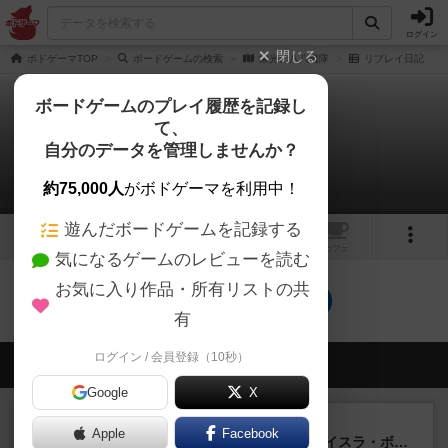
ログイン
閉じる
ボドゲーマTOP
ボードゲームの検索
栄光の八八艦隊
リプレイ日記
ボードゲームのプレイ履歴を記録し
て、
栄光の八八艦隊
自分のデータを管理しませんか？
0件のリプレイ日記
約75,000人
がボドゲーマを利用中！
遊んだボードゲームを記録する
1
トップ
画像
動画
レビュー
カフェ
気になるゲームのレビューを読む
お気に入り作品・所有リストの共
栄光の八八艦隊のトップに戻る
有
ログイン / 会員登録（10秒）
会員の新しい投稿
Google
X
ルール/インスト
画像付き
充実
Apple
Facebook
キャプテン・フリップ：イスラ・ボンバ