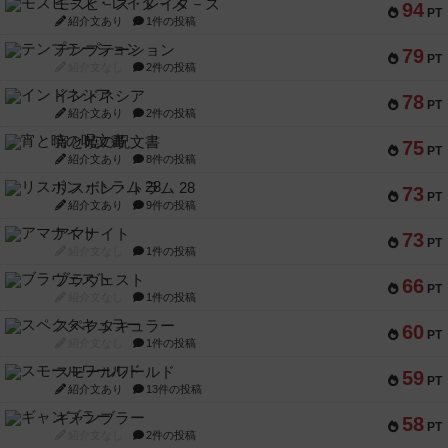
モズビ－ズ・レイダ－ズ
94
PT
紹介文あり
1件の投稿
テンプテーション
79
PT
紹介文なし
2件の投稿
インドネシア
78
PT
紹介文あり
2件の投稿
宵と暁の呪文書
75
PT
紹介文あり
8件の投稿
リスボン・トラム 28
73
PT
紹介文あり
9件の投稿
アマナイト
73
PT
紹介文なし
1件の投稿
ブラヴェスト
66
PT
紹介文なし
1件の投稿
スペクタキュラー
60
PT
紹介文なし
1件の投稿
スモールワールド
59
PT
紹介文あり
13件の投稿
ギャンブラー
58
PT
紹介文なし
2件の投稿