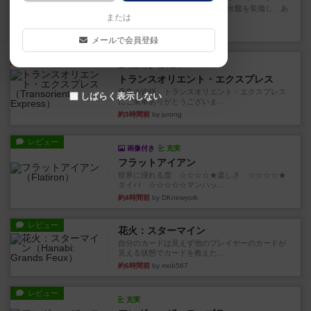
イスラ・ボンバを探しに出航!潜水艦を装備し、あ
または
なたの乗組員を監獄から解...
約2時間前
by jurong
メールで会員登録
ルール/インスト
画像付き
充実
トランスオリエント・エクスプレス
乗客の皆様、トランスオリエント・エクスプレス
しばらく表示しない
にご乗車ありがとうございま...
約3時間前
by jurong
レビュー
画像付き
充実
フラットアイアン
世界に浸れる度 ☆☆☆☆★楽しさ ☆☆☆☆★
タイパ ☆☆☆☆☆マンハッ...
約4時間前
by DKnewyork
レビュー
花火：スターマイン
自分のカードは見えず他のプレイヤーのカードが
見える状態でカードを教えた...
約6時間前
by mob567
レビュー
充実