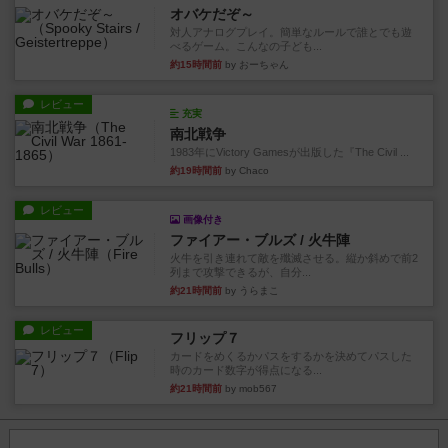
オバケだぞ～
対人アナログプレイ。簡単なルールで誰とでも遊
べるゲーム。こんなの子ども...
約15時間前
by おーちゃん
レビュー
充実
南北戦争
1983年にVictory Gamesが出版した『The Civil ...
約19時間前
by Chaco
レビュー
画像付き
ファイアー・ブルズ / 火牛陣
火牛を引き連れて敵を殲滅させる。縦か斜めで前2
列まで攻撃できるが、自分...
約21時間前
by うらまこ
レビュー
フリップ７
カードをめくるかパスをするかを決めてパスした
時のカード数字が得点になる...
約21時間前
by mob567