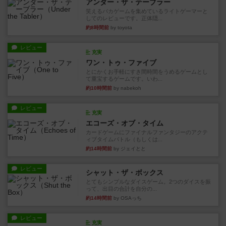
アンダー・ザ・テーブラー
笑えるバカゲームを集めているライトゲーマーと
してのレビューです。正体隠...
約8時間前
by toyota
レビュー
充実
ワン・トゥ・ファイブ
とにかくお手軽にすき間時間をうめるゲームとし
て重宝するゲームです。いわ...
約10時間前
by nabekoh
レビュー
充実
エコーズ・オブ・タイム
カードゲームにファイナルファンタジーのアクテ
ィブタイムバトル（もしくは...
約14時間前
by ジェイとと
レビュー
シャット・ザ・ボックス
とてもシンプルなダイスゲーム。2つのダイスを振
って、出目の合計を自分の...
約14時間前
by OSAっち
レビュー
充実