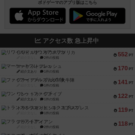
ボドゲーマのアプリ版はこちら
アクセス数 急上昇中
リワイルド：サウスアメリカ
552
PT
紹介文なし
2件の投稿
マーケットフレッシュ
170
PT
紹介文あり
1件の投稿
ファイアー・ブルズ / 火牛陣
141
PT
紹介文なし
1件の投稿
ワン・トゥ・ファイブ
122
PT
紹介文あり
1件の投稿
トランスオリエント・エクスプレス
119
PT
紹介文なし
1件の投稿
フラットアイアン
118
PT
紹介文なし
2件の投稿