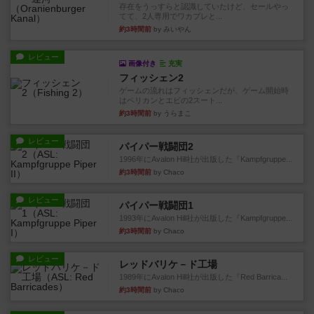
存在をうっすらと認識していたけど、セールやっ
てて、2人専用でワカプレと...
約3時間前
by みいやん
レビュー
画像付き
充実
フィッシェン2
ゲームの流れはフィッシェンだが、ゲーム開始時
はペリカンとエビの2スート...
約3時間前
by うらまこ
レビュー
パイパー戦闘団2
1996年にAvalon Hill社が出版した『Kampfgruppe...
約3時間前
by Chaco
レビュー
パイパー戦闘団1
1993年にAvalon Hill社が出版した『Kampfgruppe...
約3時間前
by Chaco
レビュー
レッドバリケ－ド工場
1989年にAvalon Hill社が出版した『Red Barrica...
約3時間前
by Chaco