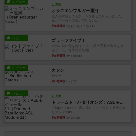
レビュー
充実
オラニエンブルガー運河
友人の所持してるゲームをさせてもらいました。
まだワーカーの置いていない...
約4時間前
by おっちょこちょい
レビュー
ゴットファイブ！
自分の前に背を向けて並ぶ5枚の手札の数字を当て
るゲーム。相手の手札/場...
約5時間前
by daisdice
レビュー
カタン
神ゲー
約5時間前
by アプー
レビュー
充実
ドゥームド・バタリオンズ：ASLモジュール11
『Squad Leader』用の追加マップとして発売され
たマップの#9...
約6時間前
by Chaco