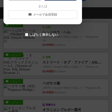
または
会員の新しい投稿
メールで会員登録
レビュー
充実
ヘッジロウ・ヘル
しばらく表示しない
1987年にAvalon Hill社が出版した『Hedgerow
He...
約2時間前
by Chaco
レビュー
充実
ストリート・オブ・ファイア：ASLデラックスモジュール1
1985年にAvalon Hill社が出版した『Streets of ...
約2時間前
by Chaco
レビュー
ペガサス橋
1997年にAvalon Hill社が出版した『Pegasus Bri...
約2時間前
by Chaco
レビュー
画像付き
オラニエンブルガー運河