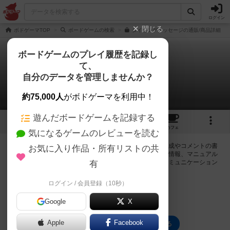
ログイン
閉じる
ボドゲーマTOP
ボードゲームの検索
ダイイングメッセージの通販/商品詳細
ボードゲームのプレイ履歴を記録し
て、
ダイイングメッセージ
自分のデータを管理しませんか？
0件の掲示板
約75,000人
がボドゲーマを利用中！
遊んだボードゲームを記録する
7
3
1
47
トップ
画像
動画
レビュー
カフェ
気になるゲームのレビューを読む
ログインするとダイイングメッセージに関する掲示板の作成やコメントの書
お気に入り作品・所有リストの共
き込みが出来るようになります。ルールの疑問やエラッタ情報、マニュアル
では判断し辛い曖昧な表記等について会員同士で自由にコミュニケーション
有
をとることが出来ます。
ログイン / 会員登録（10秒）
ログイン/無料会員登録
Google
X
Apple
Facebook
ダイイングメッセージのトップに戻る