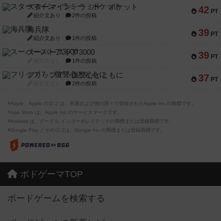
スターマイン・ラミー ポケット
42
PT
紹介文あり
2件の投稿
海兵隊
39
PT
紹介文あり
1件の投稿
スーパーストア3000
39
PT
紹介文なし
1件の投稿
フリップ７：復讐心とともに
37
PT
紹介文なし
2件の投稿
※Apple、Apple のロゴ は、米国および他の国々で登録されたApple Inc.の商標です。
※App Store は、Apple Inc.のサービスマークです。
※Android は、グーグル インコーポレイテッドの商標または登録商標です。
※Google Play とそのロゴは、Google Inc.の商標または登録商標です。
ボドゲーマTOP
ボードゲームを検索する