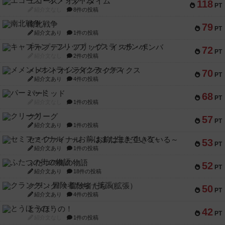
エコーズ・オブ・タイム
118
PT
紹介文なし
8件の投稿
南北戦争
79
PT
紹介文あり
1件の投稿
キャプテン・フリップ：イスラ・ボンバ
72
PT
紹介文なし
2件の投稿
メメントオンラインタクティクス
70
PT
紹介文あり
4件の投稿
パーミッド
68
PT
紹介文なし
1件の投稿
クリーグ
57
PT
紹介文あり
1件の投稿
セミファイナル ～お前はまだ生きている～
53
PT
紹介文あり
1件の投稿
ふたつの街の物語
52
PT
紹介文あり
18件の投稿
クランク! ：冒険者たち（拡張）
50
PT
紹介文あり
4件の投稿
とうほうの！
42
PT
紹介文なし
1件の投稿