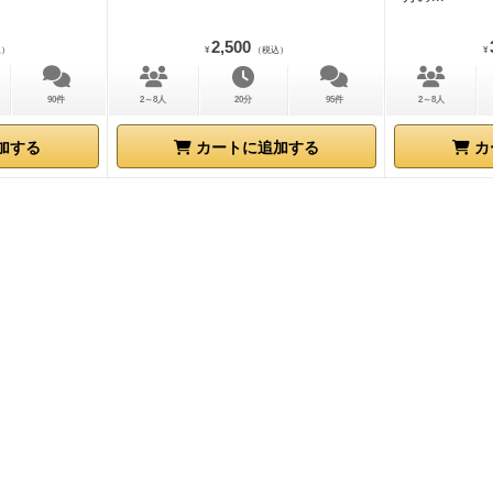
う。
ラウンドが進むごとにどんどん人がやられていき、その
2,500
込）
¥
（税込）
¥
トが出され、やられた側はいつの間にか1箇所に集まってヒ
いのヒントカードについて話し合ってまたニヤニヤする。そ
90件
2～8人
20分
95件
2～8人
えない雰囲気が楽しめる。
ただ、役職カードはやられた時に
るものが多く、占い師的な役職がないのでCO(カミングアウ
加する
カートに追加する
カ
る役職を名乗り出る行為がほぼ発生しない。そのため
人狼側
ぶ時に割と毎回運ゲーになる。
なので人狼ゲームガチ勢の方
なくオススメできるかと言われると少し考えてしまうゲーム
んな方にオススメか
人狼ゲームの苦手な点として、「議論に
い」「噛まれたらやる事が無くなるのでつまらない」といっ
意識を持っている方にとてもオススメしたい。噛まれた時に
るので議論タイムにたくさん喋る必要もないし、噛まれた後
ドでみんなが話しているところを見ているだけでちゃんと参
分になれる。
さらに、ゲームが終わった後の感想戦がまた面
このカードそういう意味だったの！？」「全然それっぽいカ
て…スマン！」といった話がゲーム終了後には大体行われる
一番面白いかも
、とも思う。
私自身が正体隠匿があまり得意