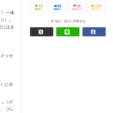
73
82
16
119
興味あり
経験あり
お気に入り
持ってる
！ 一体
ージ）』
知人・友人に共有する
夜にはま
グメッセ
営）に分
》→《ゲ
、 プレ