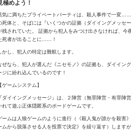
見極めよう！
活気に満ちたプライベートパーティは、殺人事件で一変……
の死体と、そばには『いくつかの証拠（ダイイングメッセ
が残されていた。 証拠から犯人をみつけ出さなければ、今
た死者が出ることに……！
しかし、犯人の特定は難航します。
なぜなら、犯人が選んだ《ニセモノ》の証拠も、ダイイン
ージに紛れ込んでいるのです！
【ゲームシステム】
『ダイイングメッセージ』は、２陣営（無罪陣営・有罪陣
かれて遊ぶ正体隠匿系のボードゲームです。
ゲームは人狼ゲームのように進行（《殺人鬼が誰かを殺害
ームから脱落させる人を投票で決定》を繰り返す）しますが