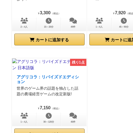
3,300
7,920
¥
（税込）
¥
（税
2～4人
15～20分
49件
1～6人
45～90分
カートに追加する
カートに追
残り1点
アグリコラ：リバイズドエディシ
ョン
世界のゲーム界の話題を独占した話
題の農場経営ゲームの改定新版!
7,150
¥
（税込）
1～4人
30～120分
45件