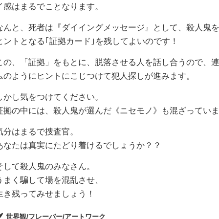
イ感はまるでことなります。
なんと、死者は『ダイイングメッセージ』として、殺人鬼
ヒントとなる｢証拠カード｣を残してよいのです！
この、「証拠」をもとに、脱落させる人を話し合うので、
ムのようにヒントにこじつけて犯人探しが進みます。
しかし気をつけてください。
証拠の中には、殺人鬼が選んだ《ニセモノ》も混ざってい
気分はまるで捜査官。
あなたは真実にたどり着けるでしょうか？？
そして殺人鬼のみなさん。
うまく騙して場を混乱させ、
生き残ってみせましょう！
世界観/フレーバー/アートワーク