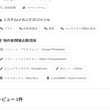
探偵/刑事
パーティゲーム
システム/メカニクス/ジャンル
ブラフ
投票/多数決
推理
キャラクター/役割の担当
制作者/関連企業/団体
ソンシット・プラエフェット（Songsit Phraephet）
ニプン・トゥニャタナヌン（Nipun Thunyatananun）
ビジュアライズラボ（VisualizeLab）
X2ナット（X2Nat）
ワイズボックス（Wise Box）
心火GAMES（Synka Games）
レビュー 1件