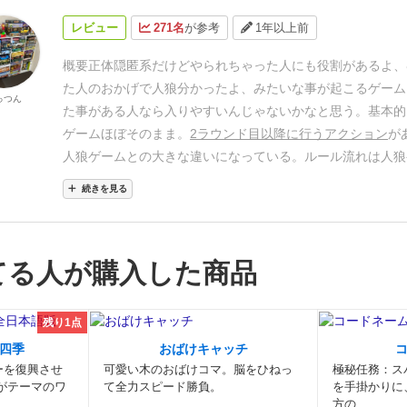
レビュー
271名
が参考
1年以上前
概要
正体隠匿系だけどやられちゃった人にも役割があるよ、
た人のおかげで人狼分かったよ、みたいな事が起こるゲーム
っつん
た事がある人なら入りやすいんじゃないかなと思う。
基本的
ゲームほぼそのまま。
2ラウンド目以降に行うアクション
が
人狼ゲームとの大きな違いになっている。
ルール
流れは人狼
感じなので割愛、異なる点を挙げていく。
ゲームが始まった
続きを見る
なるメッセージカード(全てイラスト)を9枚並べておき、投
人ではなく人狼に噛まれた人だけがそのメッセージカードわ
狼かを伝えるためのヒント(ダイイングメッセージ)を残せま
てる人が購入した商品
ーム性。
内容物は全てカード、箱も小さいので持ち運びもで
ゲ会等に持っていくのもかさばらない。
詳細
人狼ゲームの難
まれた人は何もやる事がなく、神視点でゲームを見守る事の
残り1点
ろがあったが、
このゲームはやられた時にヒントを残せる
の
四季
おばけキャッチ
しむ事ができる。
自分のヒントを隠すように人狼側も偽物の
ーを復興させ
可愛い木のおばけコマ。脳をひねっ
極秘任務：ス
を2枚程選びそれが場に並ぶため、残った市民が偽カードに
がテーマのワ
て全力スピード勝負。
を手掛かりに
方の...
をするとすごくもどかしいし、気付いてくれた時はついニヤ