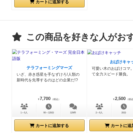
カートに追加する
この商品を好きな人がお
おばけキャ
テラフォーミングマーズ
可愛い木のおばけコマ
て全力スピード勝負。
いざ、赤き惑星を手なずけろ!人類の
新時代を先導するのはどの企業だ!?
7,700
2,500
¥
（税込）
¥
（税
1～5人
90～120分
129件
2～8人
20分
カートに追加する
カートに追