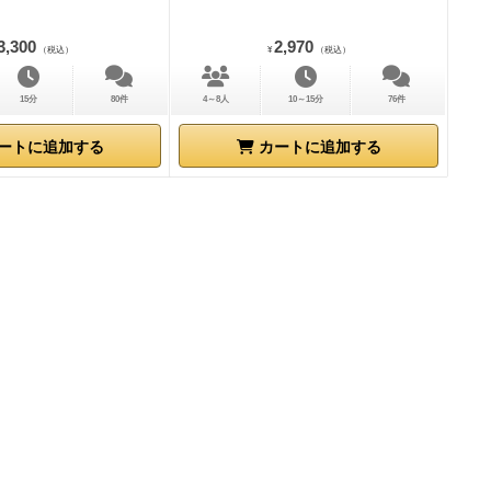
度にまたヒン
3,300
2,970
（税込）
¥
（税込）
ソヒソとお互
んな何とも言
15分
80件
4～8人
10～15分
76件
効果を発揮す
ト)、いわゆ
ートに追加する
カートに追加する
は噛み先を選
に何の懸念も
ではある。
ど
参加できな
た事から苦手
カードを残せ
に残ったカー
加している気
白い。「あ、
ードがなく
。
正直ここが
ではないため