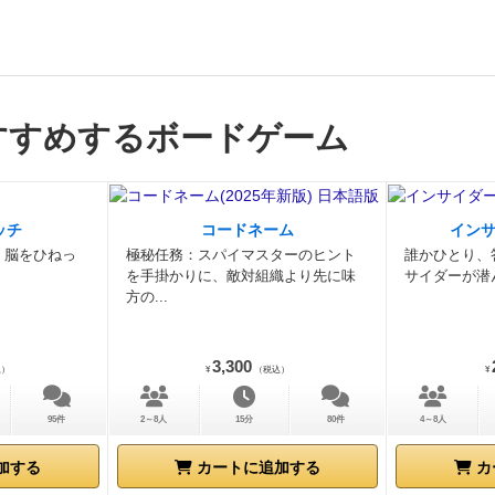
レーティングを6点としているが、人狼ゲームを気軽に体験
ては、とても素晴らしいものだと感じた。
すすめするボードゲーム
ッチ
コードネーム
イン
。脳をひねっ
極秘任務：スパイマスターのヒント
誰かひとり、
を手掛かりに、敵対組織より先に味
サイダーが潜
方の...
3,300
込）
¥
（税込）
¥
95件
2～8人
15分
80件
4～8人
加する
カートに追加する
カ