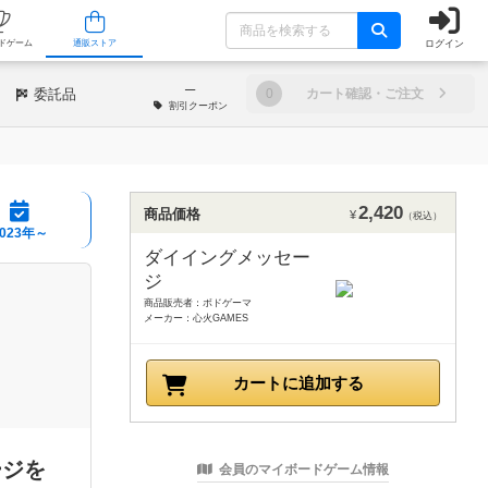
ログイン
/店舗
人気ボードゲーム
通販ストア
─
委託品
0
カート確認・ご注文
割引
クーポン
2,420
商品価格
¥
（税込）
2023年～
ダイイングメッセー
ジ
商品販売者：ボドゲーマ
メーカー：心火GAMES
カートに追加する
ージを
会員のマイボードゲーム情報