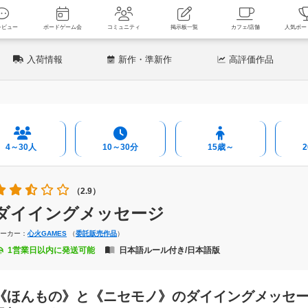
新着レビュー
ボードゲーム会
コミュニティ
掲示板一覧
カフェ
入荷情報
新作
・準新作
高評価
作品
4～30人
10～30分
15歳～
（2.9）
ダイイングメッセージ
メーカー：
心火GAMES
（
委託販売作品
）
1営業日以内に発送可能
日本語ルール付き/日本語版
《ほんもの》と《ニセモノ》のダイイングメッセ