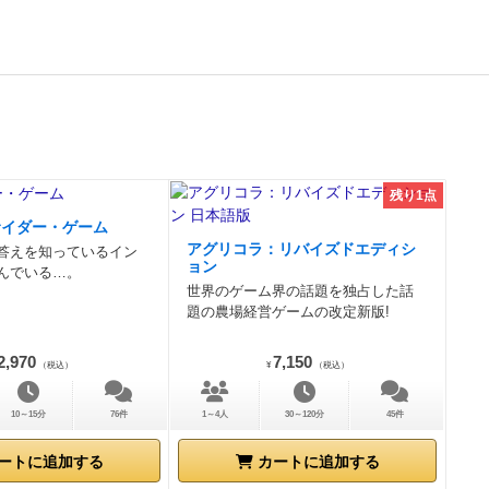
する作品とし
残り1点
サイダー・ゲーム
アグリコラ：リバイズドエディシ
答えを知っているイン
ョン
んでいる…。
世界のゲーム界の話題を独占した話
題の農場経営ゲームの改定新版!
2,970
7,150
（税込）
¥
（税込）
10～15分
76件
1～4人
30～120分
45件
ートに追加する
カートに追加する