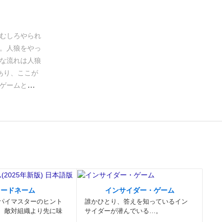
むしろやられ
。
人狼をやっ
な流れは人狼
あり、ここが
ゲームと同じ
際にヒントと
票で吊られた
使って誰が人
す、というゲ
きるためボド
点としては噛
みだったとこ
でその後も楽
コードネーム
インサイダー・ゲーム
ヒントカード
パイマスターのヒント
誰かひとり、答えを知っているイン
騙された議論
、敵対組織より先に味
サイダーが潜んでいる…。
ニヤしてしま