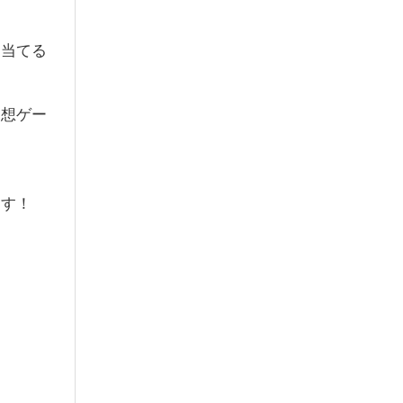
を当てる
連想ゲー
ます！