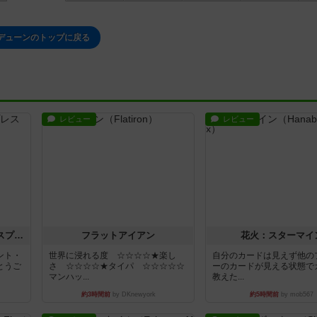
デューンのトップに戻る
レビュー
レビュー
トランスオリエント・エクスプレス
フラットアイアン
花火：スターマイ
ント・
世界に浸れる度 ☆☆☆☆★楽し
自分のカードは見えず他の
とうご
さ ☆☆☆☆★タイパ ☆☆☆☆☆
ーのカードが見える状態で
マンハッ...
教えた...
約3時間前
by DKnewyork
約5時間前
by mob567