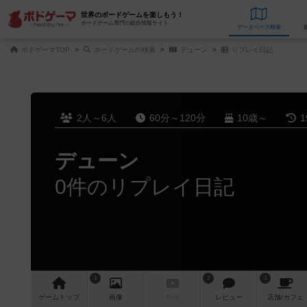
世界のボードゲームを楽しもう！
ボードゲーム専門の総合情報サイト
データベース
検
ボドゲーマTOP
ボードゲームの検索
デューン
リプレイ日記
2人～6人
60分～120分
10歳～
1
デューン
0件のリプレイ日記
1
2
3
ゲーム
トップ
画像
動画
レビュー
店舗/
カフェ