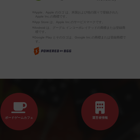
※Apple、Apple のロゴ は、米国および他の国々で登録された
Apple Inc.の商標です。
※App Store は、Apple Inc.のサービスマークです。
※Android は、グーグル インコーポレイテッドの商標または登録商
標です。
※Google Play とそのロゴは、Google Inc.の商標または登録商標で
す。
ボードゲームカフェ
運営者情報