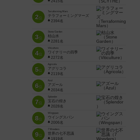
2415名
Terraforming Mars
2
テラフォーミングマーズ
位
2394名
Stone Garden
3
枯山水
位
2281名
Viticulture
4
ワイナリーの四季
位
2272名
Agricola
5
アグリコラ
位
2119名
Azul
6
アズール
位
2034名
Splendor
7
宝石の煌き
位
2028名
Wingspan
8
ウイングスパン
位
2006名
7 Wonders
9
世界の七不思議
位
1919名