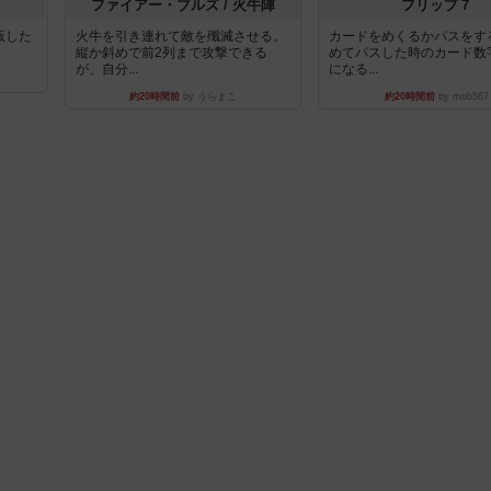
ファイアー・ブルズ / 火牛陣
フリップ７
出版した
火牛を引き連れて敵を殲滅させる。
カードをめくるかパスをす
縦か斜めで前2列まで攻撃できる
めてパスした時のカード数
が、自分...
になる...
約20時間前
by うらまこ
約20時間前
by mob567