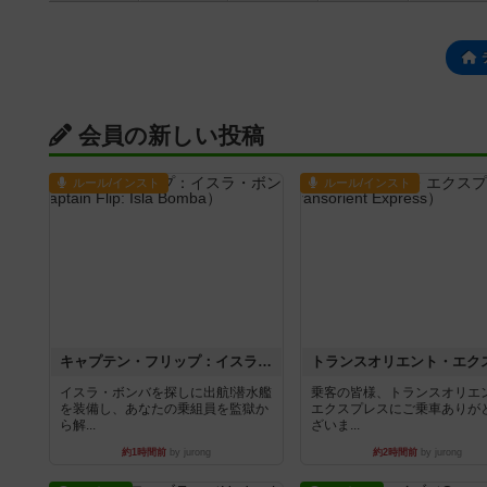
会員の新しい投稿
ルール/インスト
ルール/インスト
キャプテン・フリップ：イスラ・ボンバ
イスラ・ボンバを探しに出航!潜水艦
乗客の皆様、トランスオリエ
を装備し、あなたの乗組員を監獄か
エクスプレスにご乗車ありが
ら解...
ざいま...
約1時間前
by jurong
約2時間前
by jurong