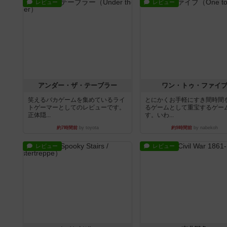
レビュー
レビュー
アンダー・ザ・テーブラー
ワン・トゥ・ファイ
笑えるバカゲームを集めているライ
とにかくお手軽にすき間時間
トゲーマーとしてのレビューです。
るゲームとして重宝するゲー
正体隠...
す。いわ...
約7時間前
by toyota
約9時間前
by nabekoh
レビュー
レビュー