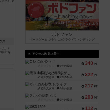
ボドファン
ボードゲームに特化したクラウドファンディング
クス
ーム。2
の合計を
アクセス数 急上昇中
コレクト！
340
PT
紹介文なし
1件の投稿
無限まちがいさがし
322
PT
紹介文あり
2件の投稿
ガルフストライク
217
PT
紹介文あり
1件の投稿
クルティボ
203
PT
紹介文なし
1件の投稿
1809
112
PT