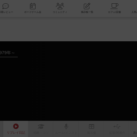
索
新着レビュー
ボードゲーム会
コミュニティ
掲示板一覧
979年～
リプレイ
日記
戦略
・コツ
ルール
/インスト
掲示板
拡張/関連
作
次