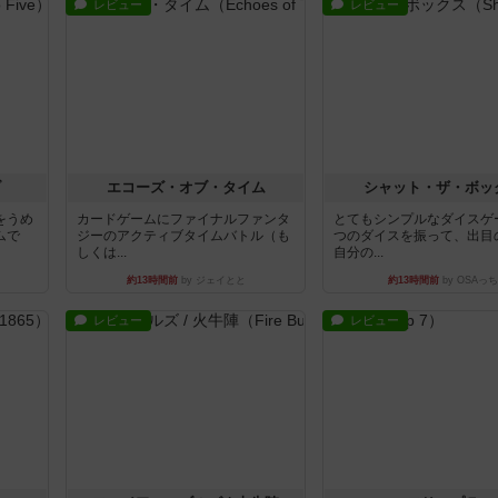
レビュー
レビュー
ブ
エコーズ・オブ・タイム
シャット・ザ・ボッ
をうめ
カードゲームにファイナルファンタ
とてもシンプルなダイスゲ
ムで
ジーのアクティブタイムバトル（も
つのダイスを振って、出目
しくは...
自分の...
約13時間前
by ジェイとと
約13時間前
by OSAっち
レビュー
レビュー