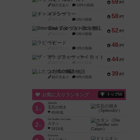
59
PT
紹介文あり
13件の投稿
ギャンブラー
58
PT
紹介文なし
2件の投稿
Bitter End ブタペスト救出作戦
52
PT
紹介文なし
1件の投稿
ラピード
46
PT
紹介文なし
1件の投稿
ザ・フラッフィー・ライト
44
PT
紹介文なし
0件の投稿
ふたつの城の物語
39
PT
紹介文あり
6件の投稿
お気に入りランキング
トップ50
Splendor
1
宝石の煌き
位
4040名
Die Siedler von Catan
2
カタン
位
3616名
Dominion
ドミニオン