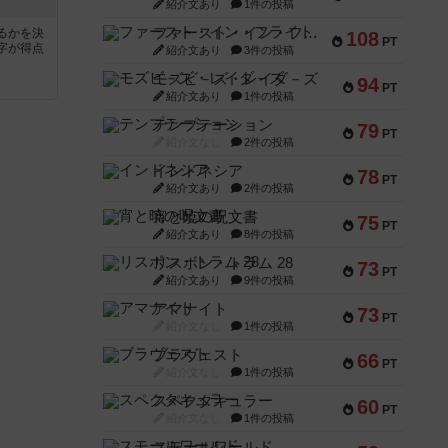
紹介文あり
1件の投稿
ファースト・イン・フライト
るかを決
108
PT
字が得点
紹介文あり
3件の投稿
モズビ－ズ・レイダ－ズ
94
PT
紹介文あり
1件の投稿
テンプテーション
79
PT
紹介文なし
2件の投稿
インドネシア
78
PT
紹介文あり
2件の投稿
宵と暁の呪文書
75
PT
紹介文あり
8件の投稿
リスボン・トラム 28
73
PT
紹介文あり
9件の投稿
アマナイト
73
PT
紹介文なし
1件の投稿
ブラヴェスト
66
PT
紹介文なし
1件の投稿
スペクタキュラー
60
PT
紹介文なし
1件の投稿
スモールワールド