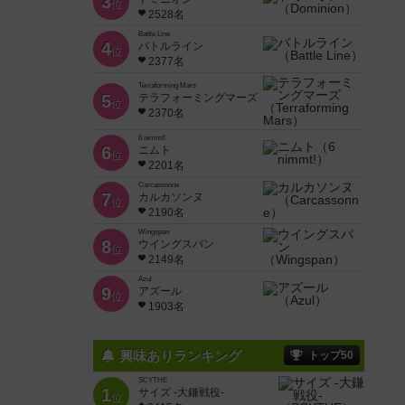
3
位
2528名
Battle Line
4
バトルライン
位
2377名
Terraforming Mars
5
テラフォーミングマーズ
位
2370名
6 nimmt!
6
ニムト
位
2201名
Carcassonne
7
カルカソンヌ
位
2190名
Wingspan
8
ウイングスパン
位
2149名
Azul
9
アズール
位
1903名
興味ありランキング
トップ50
SCYTHE
1
サイズ -大鎌戦役-
位