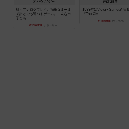
オバケだぞ～
南北戦争
対人アナログプレイ。簡単なルール
1983年にVictory Gamesが
で誰とでも遊べるゲーム。こんなの
『The Civil ...
子ども...
約18時間前
by Chaco
約14時間前
by おーちゃん