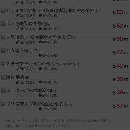
紹介文あり
1件の投稿
セミファイナル ～お前はまだ生きている～
53
PT
紹介文あり
1件の投稿
ふたつの街の物語
52
PT
紹介文あり
18件の投稿
クランク! ：冒険者たち（拡張）
50
PT
紹介文あり
4件の投稿
とうほうの！
42
PT
紹介文なし
1件の投稿
スターマイン・ラミー ポケット
42
PT
紹介文あり
2件の投稿
海兵隊
39
PT
紹介文あり
1件の投稿
スーパーストア3000
39
PT
紹介文なし
1件の投稿
フリップ７：復讐心とともに
37
PT
紹介文なし
2件の投稿
※Apple、Apple のロゴ は、米国および他の国々で登録されたApple Inc.の商標です。
※App Store は、Apple Inc.のサービスマークです。