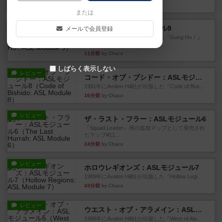
2分前
by Chaco
または
レビュー
ガンホー：ASLモジュール9
メールで会員登録
1992年にAvalon Hill社が出版した『Gung Ho！』
に付...
11分前
by Chaco
しばらく表示しない
レビュー
コード・オブ・ブシドー：ASLモジュール8
1991年にAvalon Hill社が出版した『Code of Bus...
16分前
by Chaco
レビュー
ザ・ラスト・フラー：ASLモジュール6
『Squad Leader』用の追加マップとして発売され
たマップ#11...
24分前
by Chaco
レビュー
ホロウレギオンズ：ASLモジュール7
1989年にAvalon Hill社が出版した『Hollow Legi...
43分前
by Chaco
レビュー
ウエスト・オブ・アラメイン：ASLモジュール5
1988年にAvalon Hill社が出版した『West of Ala...