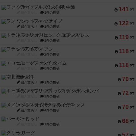
ファイアー・ブルズ / 火牛陣
141
PT
紹介文なし
1件の投稿
ワン・トゥ・ファイブ
122
PT
紹介文あり
1件の投稿
トランスオリエント・エクスプレス
119
PT
紹介文なし
1件の投稿
フラットアイアン
118
PT
紹介文なし
2件の投稿
エコーズ・オブ・タイム
118
PT
紹介文なし
8件の投稿
南北戦争
79
PT
紹介文あり
1件の投稿
キャプテン・フリップ：イスラ・ボンバ
72
PT
紹介文なし
2件の投稿
メメントオンラインタクティクス
70
PT
紹介文あり
4件の投稿
パーミッド
68
PT
紹介文なし
1件の投稿
クリーグ
57
PT