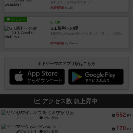
されます。今弾以前のドミニ...
約2時間前
by aki
レビュー
充実
G.I.勝利への礎
1982年にAvalon Hill社が出版した『G.I.』に収録の
マッ...
約2時間前
by Chaco
ボドゲーマのアプリ版はこちら
アクセス数 急上昇中
リワイルド：サウスアメリカ
552
PT
紹介文なし
2件の投稿
マーケットフレッシュ
170
PT
紹介文あり
1件の投稿