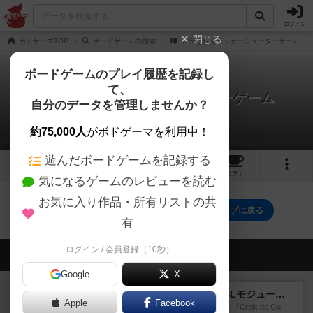
ログイン
閉じる
ボドゲーマTOP
ボードゲームの検索
ドラえもんサッカーシューターゲーム
ボードゲームのプレイ履歴を記録し
て、
ドラえもんサッカーシューターゲーム
自分のデータを管理しませんか？
0件のルール/インスト
約75,000人
がボドゲーマを利用中！
遊んだボードゲームを記録する
1
トップ
画像
動画
レビュー
カフェ
気になるゲームのレビューを読む
お気に入り作品・所有リストの共
ドラえもんサッカーシューターゲームのトップに戻る
有
ログイン / 会員登録（10秒）
会員の新しい投稿
Google
X
レビュー
クロワ・ド・ゲール：ASLモジュール10
Apple
Facebook
1992年にAvalon Hill社が出版した『Croix de Gu...