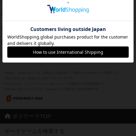
42
PT
紹介文なし
1件の投稿
スターマイン・ラミー ポケット
42
PT
紹介文あり
2件の投稿
海兵隊
39
PT
紹介文あり
1件の投稿
スーパーストア3000
39
PT
紹介文なし
1件の投稿
フリップ７：復讐心とともに
37
PT
紹介文なし
2件の投稿
※Apple、Apple のロゴ は、米国および他の国々で登録されたApple Inc.の商標です。
※App Store は、Apple Inc.のサービスマークです。
※Android は、グーグル インコーポレイテッドの商標または登録商標です。
※Google Play とそのロゴは、Google Inc.の商標または登録商標です。
ボドゲーマTOP
ボードゲームを検索する