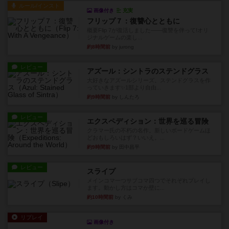
ルール/インスト
画像付き
充実
フリップ７：復讐心とともに
概要Flip 7が復活しました――復讐を伴って!オリ
ジナルゲームの楽し...
約8時間前
by jurong
レビュー
アズール：シントラのステンドグラス
大好きなアズールシリーズ。ステンドグラスを作
っていきます✨1部より自由...
約9時間前
by しんたろ
レビュー
エクスペディション：世界を巡る冒険
クラマー氏の不朽の名作。新しいボードゲームほ
どおもしろいはず？いいえ。...
約9時間前
by 田中昌平
レビュー
スライプ
メインコマ一つサブコマ四つでそれぞれプレイし
ます。動かし方はコマか壁に...
約10時間前
by くみ
リプレイ
画像付き