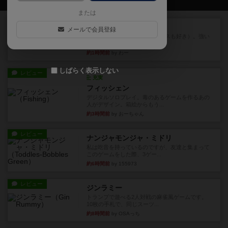
または
レビュー
マスクメン
メールで会員登録
マスクメンすごい好き（プロレスも好き）。強い
やつを決めるというより、ジ...
約1時間前
by わー
しばらく表示しない
レビュー
充実
フィッシェン
デジタルソロプレイ。毒のあるゲームを作るあの
人がデザイン。箱絵からもう...
約3時間前
by おーちゃん
レビュー
ナンジャモンジャ・ミドリ
私は吃音を持っているのですが、友達と集まって
このゲームをした際、3ゲー...
約6時間前
by 155973
レビュー
ジンラミー
トランプで遊べる2人対戦の麻雀風ゲームです。
10枚の手札で、同じスーツ...
約8時間前
by OSAっち