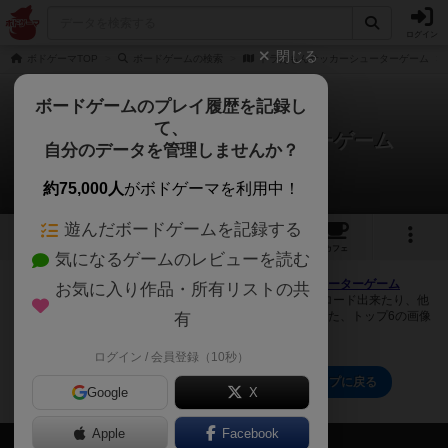
ログイン
閉じる
ボドゲーマTOP
ボードゲームの検索
ドラえもんサッカーシューターゲーム
ボードゲームのプレイ履歴を記録し
て、
ドラえもんサッカーシューターゲーム
自分のデータを管理しませんか？
0件の画像
約75,000人
がボドゲーマを利用中！
遊んだボードゲームを記録する
1
トップ
画像
動画
レビュー
カフェ
気になるゲームのレビューを読む
ボドゲーマにログインすると、
「ドラえもんサッカーシューターゲーム
お気に入り作品・所有リストの共
（Doraemon soccer shooter game）」
の画像をアップロード出来たり、他
のユーザーの投稿画像に評価を付けることができます。また、トップ6の画像
有
は様々なページで表示されます。
ログイン / 会員登録（10秒）
ドラえもんサッカーシューターゲームのトップに戻る
Google
X
Apple
Facebook
会員の新しい投稿