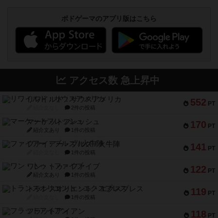
ボドゲーマのアプリ版はこちら
アクセス数 急上昇中
リワイルド：サウスアメリカ
552
PT
紹介文なし
2件の投稿
マーケットフレッシュ
170
PT
紹介文あり
1件の投稿
ファイアー・ブルズ / 火牛陣
141
PT
紹介文なし
1件の投稿
ワン・トゥ・ファイブ
122
PT
紹介文あり
1件の投稿
トランスオリエント・エクスプレス
119
PT
紹介文なし
1件の投稿
フラットアイアン
118
PT