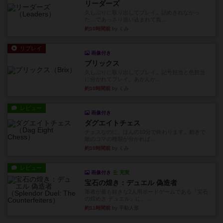
リーダーズ
久しぶりに取り出してプレイ。詰めきれなかっ
た…であっさり追い込まれて負...
約10時間前
by くみ
リプレイ
画像付き
ブリックス
久しぶりに取り出してプレイ。記号担当と色担当
に分かれてプレイ。あかんか...
約10時間前
by くみ
レビュー
画像付き
ダグエイトチェス
チェスなのに、ほんの10分で終わります。動きで
敵のコマの種類が分かれば...
約10時間前
by くみ
レビュー
画像付き
充実
宝石の煌き：デュエル 偽造者
筆者が最も好きな2人用ボードゲームである『宝石
の煌めき デュエル』に、...
約11時間前
by 手動人形