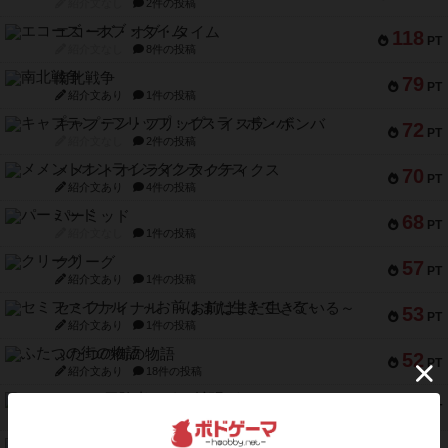
紹介文なし
2件の投稿
エコーズ・オブ・タイム
118
PT
紹介文なし
8件の投稿
南北戦争
79
PT
紹介文あり
1件の投稿
キャプテン・フリップ：イスラ・ボンバ
72
PT
紹介文なし
2件の投稿
メメントオンラインタクティクス
70
PT
紹介文あり
4件の投稿
パーミッド
68
PT
紹介文なし
1件の投稿
クリーグ
57
PT
紹介文あり
1件の投稿
セミファイナル ～お前はまだ生きている～
53
PT
紹介文あり
1件の投稿
ふたつの街の物語
52
PT
紹介文あり
18件の投稿
クランク! ：冒険者たち（拡張）
50
PT
紹介文あり
4件の投稿
とうほうの！