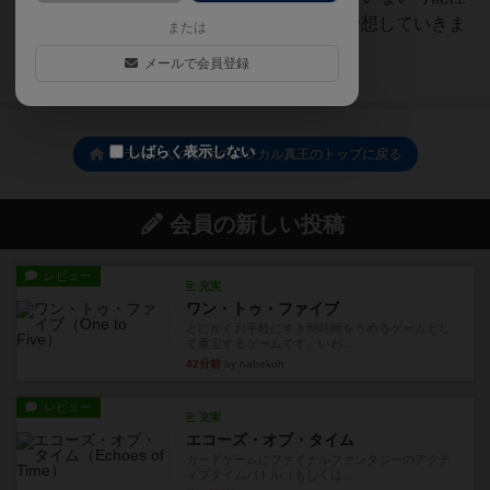
が高いので、それらも加味して予想していきま
または
す。（もちろんゲームを...
メールで会員登録
続きを読む（1年以上前）
しばらく表示しない
ドラえもん のび太のロジカル真王のトップに戻る
会員の新しい投稿
レビュー
充実
ワン・トゥ・ファイブ
とにかくお手軽にすき間時間をうめるゲームとし
て重宝するゲームです。いわ...
42分前
by nabekoh
レビュー
充実
エコーズ・オブ・タイム
カードゲームにファイナルファンタジーのアクテ
ィブタイムバトル（もしくは...