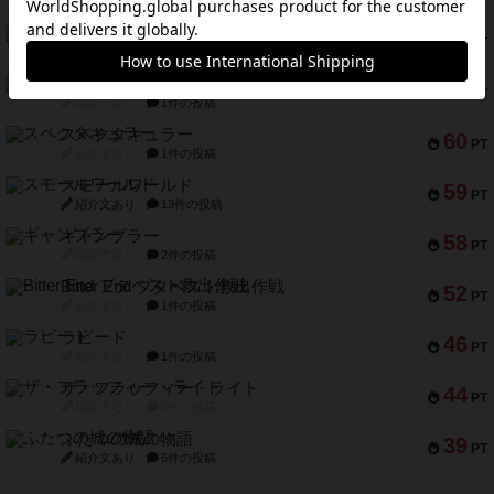
紹介文あり
9件の投稿
アマナイト
73
PT
紹介文なし
1件の投稿
ブラヴェスト
66
PT
紹介文なし
1件の投稿
スペクタキュラー
60
PT
紹介文なし
1件の投稿
スモールワールド
59
PT
紹介文あり
13件の投稿
ギャンブラー
58
PT
紹介文なし
2件の投稿
Bitter End ブタペスト救出作戦
52
PT
紹介文なし
1件の投稿
ラピード
46
PT
紹介文なし
1件の投稿
ザ・フラッフィー・ライト
44
PT
紹介文なし
0件の投稿
ふたつの城の物語
39
PT
紹介文あり
6件の投稿