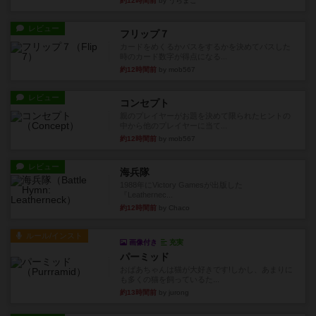
約12時間前
by うらまこ
レビュー
フリップ７
カードをめくるかパスをするかを決めてパスした
時のカード数字が得点になる...
約12時間前
by mob567
レビュー
コンセプト
親のプレイヤーがお題を決めて限られたヒントの
中から他のプレイヤーに当て...
約12時間前
by mob567
レビュー
海兵隊
1988年にVictory Gamesが出版した
『Leathernec...
約12時間前
by Chaco
ルール/インスト
画像付き
充実
パーミッド
おばあちゃんは猫が大好きです!しかし、あまりに
も多くの猫を飼っているた...
約13時間前
by jurong