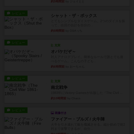
約5時間前
by ジェイとと
レビュー
シャット・ザ・ボックス
とてもシンプルなダイスゲーム。2つのダイスを振
って、出目の合計を自分の...
約5時間前
by OSAっち
レビュー
充実
オバケだぞ～
対人アナログプレイ。簡単なルールで誰とでも遊
べるゲーム。こんなの子ども...
約6時間前
by おーちゃん
レビュー
充実
南北戦争
1983年にVictory Gamesが出版した『The Civil ...
約10時間前
by Chaco
レビュー
画像付き
ファイアー・ブルズ / 火牛陣
火牛を引き連れて敵を殲滅させる。縦か斜めで前2
列まで攻撃できるが、自分...