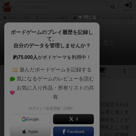
ログイン
閉じる
ボドゲーマTOP
ボードゲームの検索
ドラえもん のび太のロジカル真王の通販
ボードゲームのプレイ履歴を記録し
て、
ドラえもん のび太のロジカル真王
自分のデータを管理しませんか？
1件の戦略やコツ
約75,000人
がボドゲーマを利用中！
遊んだボードゲームを記録する
2
1
2
トップ
画像
動画
レビュー
カフェ
気になるゲームのレビューを読む
お気に入り作品・所有リストの共
神
107名
0名
有
相手の手札１枚を捨てさせる、２回宣言を行え
ログイン / 会員登録（10秒）
オグランド
る、といったように相手のカードを早く無くす
（Oguland）
Google
X
効果のあるひみつ道具カードを活用することが
ポイントです。また、そのような手札として使
Apple
Facebook
いたいカードはスタンドに立てていない可能性