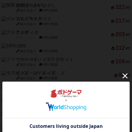
無限まちがいさがし
322
PT
紹介文あり
2件の投稿
ガルフストライク
217
PT
紹介文あり
1件の投稿
クルティボ
203
PT
紹介文なし
1件の投稿
1809
112
PT
紹介文あり
1件の投稿
ファースト・イン・フライト
108
PT
紹介文あり
3件の投稿
モズビ－ズ・レイダ－ズ
94
PT
紹介文あり
1件の投稿
テンプテーション
79
PT
紹介文なし
2件の投稿
インドネシア
78
PT
紹介文あり
2件の投稿
宵と暁の呪文書
75
PT
紹介文あり
8件の投稿
リスボン・トラム 28
73
PT