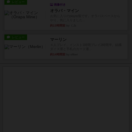
レビュー
画像付き
オラパ・マイン
お気に入りのplayte製です。オラパスペースから
やり、気に入りました...
約13時間前
by くみ
レビュー
マーリン
４人プレイ。インスト1時間プレイ2時間半。結構
ダイス運と手札のカード運...
約14時間前
by oliber