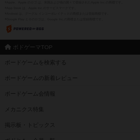
※Apple、Apple のロゴ は、米国および他の国々で登録されたApple Inc.の商標です。
※App Store は、Apple Inc.のサービスマークです。
※Android は、グーグル インコーポレイテッドの商標または登録商標です。
※Google Play とそのロゴは、Google Inc.の商標または登録商標です。
ボドゲーマTOP
ボードゲームを検索する
ボードゲームの新着レビュー
ボードゲーム会情報
メカニクス特集
掲示板・トピックス