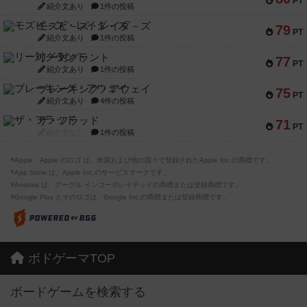
PT
紹介文あり
1件の投稿
モズビ－ズ・レイダ－ズ
79
PT
紹介文あり
1件の投稿
リー対グラント
77
PT
紹介文あり
1件の投稿
ブレーキング・アウェイ
75
PT
紹介文あり
4件の投稿
ザ・フラッド
71
PT
紹介文なし
1件の投稿
※Apple、Apple のロゴ は、米国および他の国々で登録されたApple Inc.の商標です。
※App Store は、Apple Inc.のサービスマークです。
※Android は、グーグル インコーポレイテッドの商標または登録商標です。
※Google Play とそのロゴは、Google Inc.の商標または登録商標です。
ボドゲーマTOP
ボードゲームを検索する