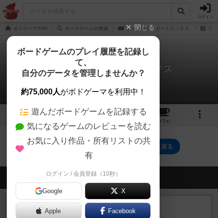
ログイン
閉じる
ボドゲーマTOP
ボードゲームの検索
ドッペルゲンガートリックス
リプ
ボードゲームのプレイ履歴を記録し
て、
ドッペルゲンガートリックス
自分のデータを管理しませんか？
0件のリプレイ日記
約75,000人
がボドゲーマを利用中！
遊んだボードゲームを記録する
4
1
1
トップ
画像
動画
レビュー
カフェ
気になるゲームのレビューを読む
お気に入り作品・所有リストの共
ドッペルゲンガートリックス のトップに戻る
有
ログイン / 会員登録（10秒）
会員の新しい投稿
Google
X
レビュー
充実
Apple
Facebook
花火