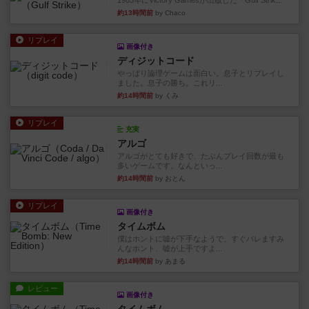
1983年にVictory Gamesが出版した『Gulf Strik...
約13時間前
by Chaco
リプレイ
画像付き
ディジットコード
やっぱり論理ゲームは面白い。息子とリプレイし
ました。息子の勝ち。これリ...
約14時間前
by くみ
リプレイ
充実
アルゴ
アルゴがとても好きで、たぶんプレイ回数が最も
多いゲームです。なんといっ...
約14時間前
by おとん
リプレイ
画像付き
タイムボム
僕はホントに嘘が下手なようで、すぐバレますみ
んなホント、嘘が上手ですよ...
約14時間前
by あまる
レビュー
画像付き