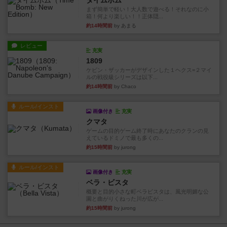
タイムボム
まず簡単で軽い！大人数で遊べる！それなのに小
箱！何より楽しい！！正体隠...
約14時間前
by あまる
レビュー
充実
1809
ケビン・ザッカーがデザインした１ヘクス=２マイ
ルの戦役級シリーズは以下...
約14時間前
by Chaco
ルール/インスト
画像付き
充実
クマタ
ゲームの目的ゲーム終了時にあなたのクランの見
えているドミノで最も多くの...
約15時間前
by jurong
ルール/インスト
画像付き
充実
ベラ・ビスタ
概要と目的小さな町ベラビスタは、風光明媚な公
園と曲がりくねった川が広が...
約15時間前
by jurong