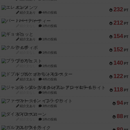
エレメンツ
232
PT
紹介文あり
4件の投稿
バー！パーティー
212
PT
紹介文なし
1件の投稿
ギョッと
154
PT
紹介文あり
1件の投稿
クルティボ
152
PT
紹介文なし
1件の投稿
ブラヴェスト
140
PT
紹介文なし
1件の投稿
ドブル：ポケットモンスター
122
PT
紹介文あり
4件の投稿
ジャンヌ・ダルク-オルレアン ドロー＆ライト
118
PT
紹介文なし
5件の投稿
ファースト・イン・フライト
94
PT
紹介文あり
3件の投稿
ダイススローン
88
PT
紹介文なし
1件の投稿
ガルフストライク
80