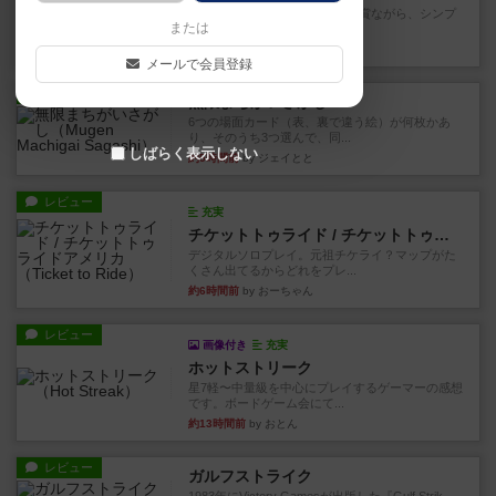
ずっと前のドイツ年間ゲーム大賞ながら、シンプ
または
ルで簡単な小ゲームで今でも...
約2時間前
by tamio
メールで会員登録
レビュー
無限まちがいさがし
6つの場面カード（表、裏で違う絵）が何枚かあ
り、そのうち3つ選んで、同...
しばらく表示しない
約5時間前
by ジェイとと
レビュー
充実
チケットトゥライド / チケットトゥライドアメリカ
デジタルソロプレイ。元祖チケライ？マップがた
くさん出てるからどれをプレ...
約6時間前
by おーちゃん
レビュー
画像付き
充実
ホットストリーク
星7軽〜中量級を中心にプレイするゲーマーの感想
です。ボードゲーム会にて...
約13時間前
by おとん
レビュー
ガルフストライク