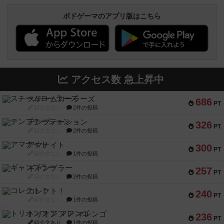
ボドゲーマのアプリ版はこちら
アクセス数 急上昇中
スチームローラーズ
686
PT
紹介文なし
2件の投稿
テンプテーション
326
PT
紹介文なし
2件の投稿
アマナイト
300
PT
紹介文なし
1件の投稿
ギャンブラー
257
PT
紹介文なし
2件の投稿
コレクト！
240
PT
紹介文なし
1件の投稿
トリオンフ ア マレンゴ
236
PT
紹介文あり
1件の投稿