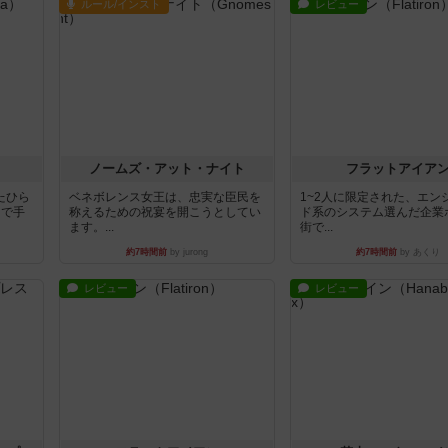
ルール/インスト
レビュー
ノームズ・アット・ナイト
フラットアイア
たひら
ベネボレンス女王は、忠実な臣民を
1~2人に限定された、エン
まで手
称えるための祝宴を開こうとしてい
ド系のシステム選んだ企業
ます。...
街で...
約7時間前
by jurong
約7時間前
by あくり
レビュー
レビュー