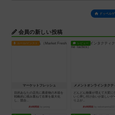
ドッペルゲ
会員の新しい投稿
ルール/インスト
レビュー
マーケットフレッシュ
メメントオンラインタクテ
目的あなたの店先に農産物の木箱を
どんどん物量が増えて大変に
戦略的に積み重ねて在庫を最大化
いく押し付け合いが楽しいゲ
し、競合...
り上が...
約4時間前
by jurong
約4時間前
by nekomanma222