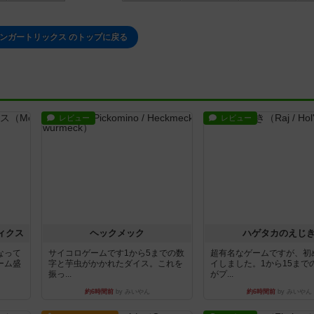
ンガートリックス のトップに戻る
レビュー
レビュー
ィクス
ヘックメック
ハゲタカのえじ
なって
サイコロゲームです1から5までの数
超有名なゲームですが、初
ーム盛
字と芋虫がかかれたダイス。これを
イしました。1から15まで
振っ...
がプ...
約6時間前
by みいやん
約6時間前
by みいやん