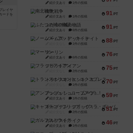
PT
ン
紹介文あり
1件の投稿
プレイヤ
南北戦争
91
PT
カードを
紹介文あり
1件の投稿
ふたつの城の物語
91
PT
紹介文あり
6件の投稿
ノームズ・アット・ナイト
88
PT
紹介文なし
1件の投稿
マーリン
76
PT
紹介文あり
6件の投稿
フラットアイアン
75
PT
紹介文なし
2件の投稿
トランスオリエント・エクスプレス
70
PT
紹介文なし
1件の投稿
アンブッシュ！：ムーブアウト！
59
PT
紹介文あり
1件の投稿
キャプテン・フリップ：イスラ・ボンバ
51
PT
紹介文なし
2件の投稿
ガルフストライク
46
PT
紹介文あり
1件の投稿