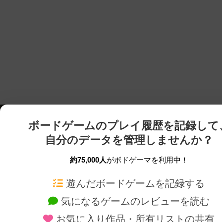
ボードゲームのプレイ履歴を記録して
自分のデータを管理しませんか？
約75,000人
がボドゲーマを利用中！
ボドゲーマTOP
ボードゲーム通販
遊んだボードゲームを記録する
気になるゲームのレビューを読む
ボードゲームを検索する
新作・再入荷情報
お気に入り作品・所有リストの共有
ボードゲームの新着レビュー
定番ボードゲームの通販