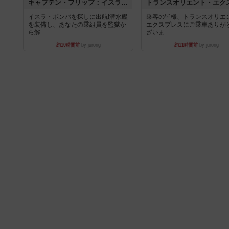
キャプテン・フリップ：イスラ・ボンバ
イスラ・ボンバを探しに出航!潜水艦
乗客の皆様、トランスオリエ
を装備し、あなたの乗組員を監獄か
エクスプレスにご乗車ありが
ら解...
ざいま...
約10時間前
by jurong
約11時間前
by jurong