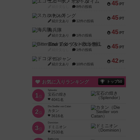
エコーズ・オブ・タイム
45
PT
紹介文なし
8件の投稿
スカルキング
45
PT
紹介文あり
12件の投稿
海兵隊
45
PT
紹介文あり
1件の投稿
Bitter End ブタペスト救出作戦
45
PT
紹介文なし
1件の投稿
ドコジャン
42
PT
紹介文あり
10件の投稿
お気に入りランキング
トップ50
Splendor
1
宝石の煌き
位
4041名
Die Siedler von Catan
2
カタン
位
3616名
Dominion
3
ドミニオン
位
2530名
Battle Line