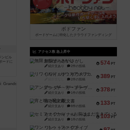
ボドファン
ボードゲームに特化したクラウドファンディング
ン
アクセス数 急上昇中
ジンビル
無限まちがいさがし
ボードに
574
PT
紹介文あり
2件の投稿
リワイルド：サウスアメリカ
389
PT
紹介文なし
2件の投稿
アンダー・ザ・テーブラー
378
PT
紹介文あり
1件の投稿
宵と暁の呪文書
133
PT
紹介文あり
8件の投稿
セミファイナル ～お前はまだ生きている～
103
PT
紹介文あり
1件の投稿
ワン・トゥ・ファイブ
97