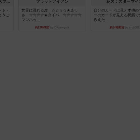
トランスオリエント・エクスプレス
フラットアイアン
花火：スターマイ
ント・
世界に浸れる度 ☆☆☆☆★楽し
自分のカードは見えず他の
とうご
さ ☆☆☆☆★タイパ ☆☆☆☆☆
ーのカードが見える状態で
マンハッ...
教えた...
約12時間前
by DKnewyork
約14時間前
by mob567