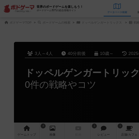
世界のボードゲームを楽しもう！
ボードゲーム専門の総合情報サイト
データベース
検
ボドゲーマTOP
ボードゲームの検索
ドッペルゲンガートリックス
戦
3人～4人
40分前後
10歳～
202
ドッペルゲンガートリッ
0件の戦略やコツ
4
1
1
ゲーム
トップ
画像
動画
レビュー
店舗/
カフェ