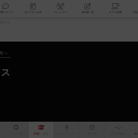
索
新着レビュー
ボードゲーム会
コミュニティ
掲示板一覧
略やコツ
5年～
クス
リプレイ
日記
戦略
・コツ
ルール
/インスト
掲示板
拡張/関連
作
次