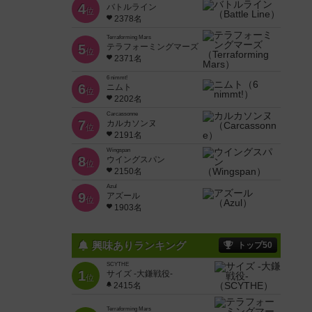
4
バトルライン
位
2378名
Terraforming Mars
5
テラフォーミングマーズ
位
2371名
6 nimmt!
6
ニムト
位
2202名
Carcassonne
7
カルカソンヌ
位
2191名
Wingspan
8
ウイングスパン
位
2150名
Azul
9
アズール
位
1903名
興味ありランキング
トップ50
SCYTHE
1
サイズ -大鎌戦役-
位
2415名
Terraforming Mars