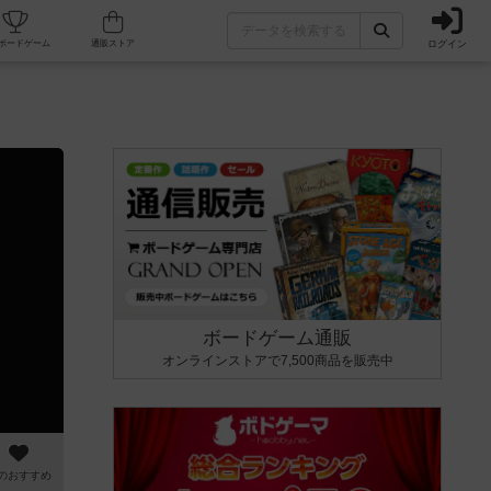
ログイン
カフェ/店舗
人気ボードゲーム
通販ストア
ボードゲーム通販
オンラインストアで7,500商品を販売中
のおすすめ