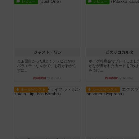
レビュー
レビュー
ジャスト・ワン
ピタッコカルタ
まぁ面白かった‼️よくテレビとかの
ボドゲ相席会でプレイしまし
バラエティなんかで、お題がわから
がなが書かれたカードを2枚
ずに...
をつけ...
約6時間前
by みいやん
約6時間前
by みいやん
ルール/インスト
ルール/インスト