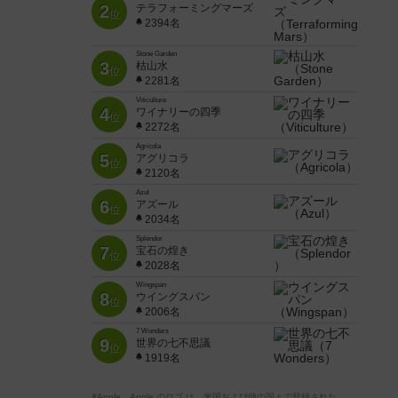
2
テラフォーミングマーズ
位
2394名
Stone Garden
3
枯山水
位
2281名
Viticulture
4
ワイナリーの四季
位
2272名
Agricola
5
アグリコラ
位
2120名
Azul
6
アズール
位
2034名
Splendor
7
宝石の煌き
位
2028名
Wingspan
8
ウイングスパン
位
2006名
7 Wonders
9
世界の七不思議
位
1919名
※Apple、Apple のロゴ は、米国および他の国々で登録された