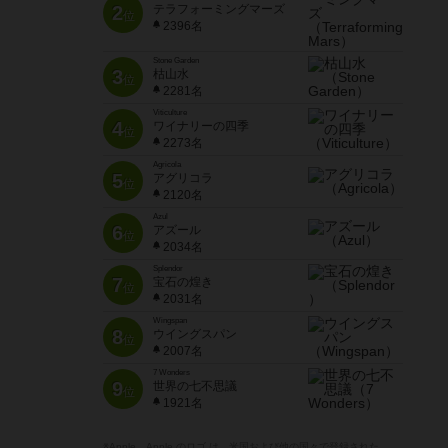
2
テラフォーミングマーズ
位
2396名
Stone Garden
3
枯山水
位
2281名
Viticulture
4
ワイナリーの四季
位
2273名
Agricola
5
アグリコラ
位
2120名
Azul
6
アズール
位
2034名
Splendor
7
宝石の煌き
位
2031名
Wingspan
8
ウイングスパン
位
2007名
7 Wonders
9
世界の七不思議
位
1921名
※Apple、Apple のロゴ は、米国および他の国々で登録された