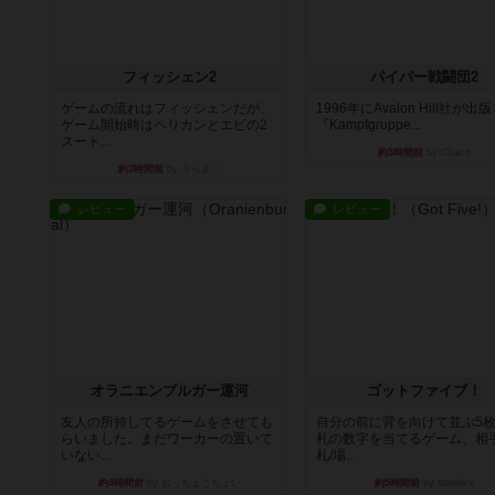
フィッシェン2
パイパー戦闘団2
ゲームの流れはフィッシェンだが、
1996年にAvalon Hill社が出
ゲーム開始時はペリカンとエビの2
『Kampfgruppe...
スート...
約3時間前
by Chaco
約3時間前
by うらまこ
レビュー
レビュー
オラニエンブルガー運河
ゴットファイブ！
友人の所持してるゲームをさせても
自分の前に背を向けて並ぶ5
らいました。まだワーカーの置いて
札の数字を当てるゲーム。相
いない...
札/場...
約4時間前
by おっちょこちょい
約5時間前
by daisdice