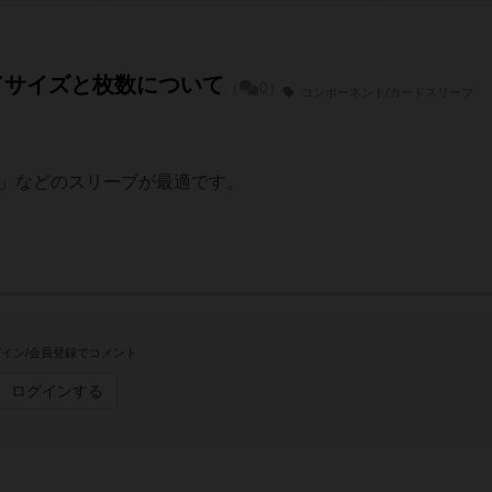
ドサイズと枚数について
（
0）
コンポーネント/カードスリーブ
イズ」などのスリーブが最適です。
イン/会員登録でコメント
ログインする