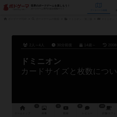
世界のボードゲームを楽しもう！
ボードゲーム専門の総合情報サイト
データベース
検
ボドゲーマTOP
ボードゲームの検索
ドミニオン：第二版
ドミニオン
2人～4人
30分前後
14歳～
200
ドミニオン
カードサイズと枚数につ
11
15
86
209
ゲーム
トップ
画像
動画
レビュー
店舗/
カフェ