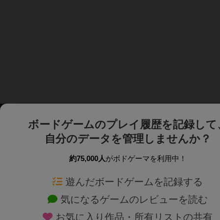
ボードゲームのプレイ履歴を記録して
自分のデータを管理しませんか？
約75,000人
がボドゲーマを利用中！
ボドゲーマTOP
ボードゲーム通販
遊んだボードゲームを記録する
気になるゲームのレビューを読む
ボードゲームを検索する
新作・再入荷情報
お気に入り作品・所有リストの共有
ボードゲームの新着レビュー
定番ボードゲームの通販