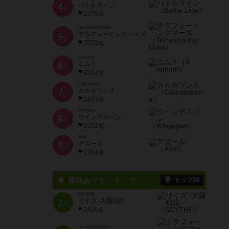
4
バトルライン
位
2379名
Terraforming Mars
5
テラフォーミングマーズ
位
2372名
6 nimmt!
6
ニムト
位
2202名
Carcassonne
7
カルカソンヌ
位
2191名
Wingspan
8
ウイングスパン
位
2151名
Azul
9
アズール
位
1904名
興味ありランキング
トップ50
SCYTHE
1
サイズ -大鎌戦役-
位
2416名
Terraforming Mars