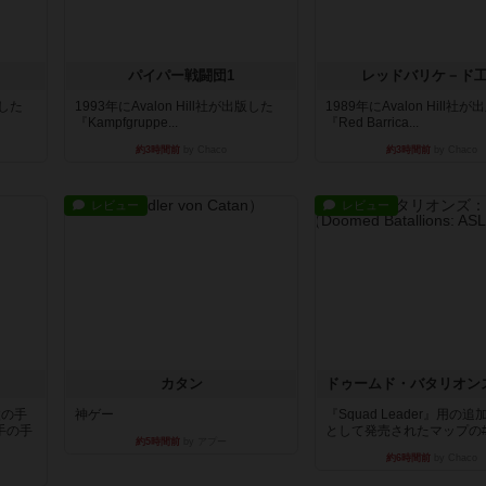
パイパー戦闘団1
レッドバリケ－ド
版した
1993年にAvalon Hill社が出版した
1989年にAvalon Hill社
『Kampfgruppe...
『Red Barrica...
約3時間前
by Chaco
約3時間前
by Chaco
レビュー
レビュー
カタン
枚の手
神ゲー
『Squad Leader』用の
手の手
として発売されたマップの#9.
約5時間前
by アプー
約6時間前
by Chaco