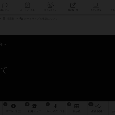
索
新着レビュー
ボードゲーム会
コミュニティ
掲示板一覧
掲示板
カードサイズと枚数について
8年～
いて
3
11
7
2
36
リプレイ
日記
戦略
・コツ
ルール
/インスト
掲示板
拡張/関連
作
次