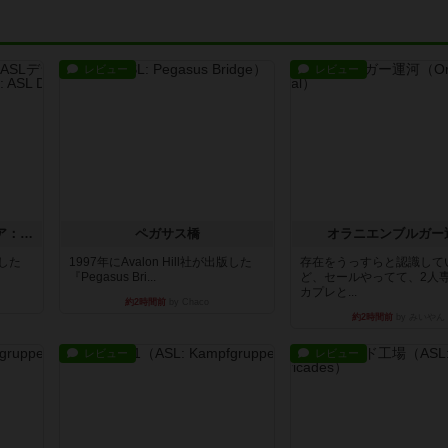
レビュー
レビュー
ストリート・オブ・ファイア：ASLデラックスモジュール1
ペガサス橋
オラニエンブルガー
版した
1997年にAvalon Hill社が出版した
存在をうっすらと認識して
『Pegasus Bri...
ど、セールやってて、2人
カプレと...
約2時間前
by Chaco
約2時間前
by みいやん
レビュー
レビュー