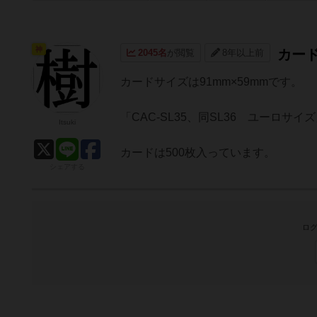
神
カー
2045名
が閲覧
8年以上前
カードサイズは91mm×59mmです。
「CAC-SL35、同SL36 ユーロサ
Itsuki
カードは500枚入っています。
シェアする
ログ