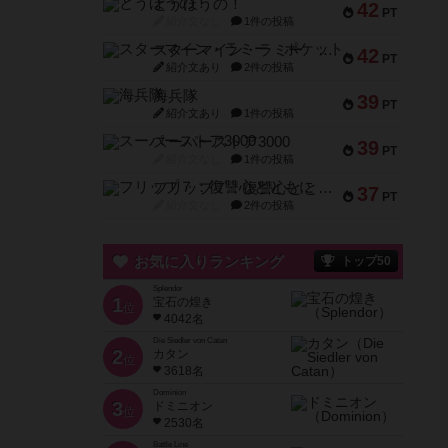
とうほうの！
42
PT
紹介文なし
1件の投稿
スターマイン・ラミー ポケット
42
PT
紹介文あり
2件の投稿
海兵隊
39
PT
紹介文あり
1件の投稿
スーパーストア3000
39
PT
紹介文なし
1件の投稿
フリップ７：復讐心とともに
37
PT
紹介文なし
2件の投稿
お気に入りランキング
トップ50
Splendor
1
宝石の煌き
位
4042名
Die Siedler von Catan
2
カタン
位
3618名
Dominion
3
ドミニオン
位
2530名
Battle Line