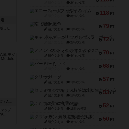
PT
紹介文なし
2件の投稿
エコーズ・オブ・タイム
118
PT
紹介文なし
8件の投稿
工場
南北戦争
79
PT
が出版した
紹介文あり
1件の投稿
キャプテン・フリップ：イスラ・ボンバ
72
PT
紹介文なし
2件の投稿
メメントオンラインタクティクス
70
PT
紹介文あり
4件の投稿
パーミッド
68
PT
紹介文なし
1件の投稿
クリーグ
57
PT
紹介文あり
1件の投稿
セミファイナル ～お前はまだ生きている～
53
PT
紹介文あり
1件の投稿
ドゥームド・バタリオンズ：ASLモジュール11
ふたつの街の物語
52
PT
紹介文あり
18件の投稿
追加マップ
..
クランク! ：冒険者たち（拡張）
50
PT
紹介文あり
4件の投稿