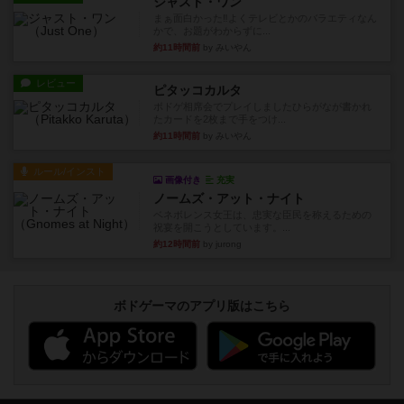
ジャスト・ワン
まぁ面白かった‼️よくテレビとかのバラエティなん
かで、お題がわからずに...
約11時間前
by みいやん
レビュー
ピタッコカルタ
ボドゲ相席会でプレイしましたひらがなが書かれ
たカードを2枚まで手をつけ...
約11時間前
by みいやん
ルール/インスト
画像付き
充実
ノームズ・アット・ナイト
ベネボレンス女王は、忠実な臣民を称えるための
祝宴を開こうとしています。...
約12時間前
by jurong
ボドゲーマのアプリ版はこちら