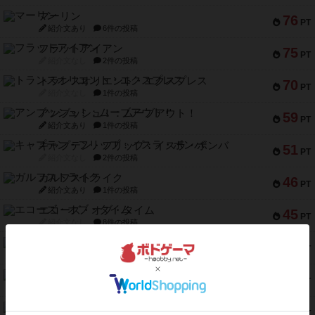
マーリン
76
PT
紹介文あり
6件の投稿
フラットアイアン
75
PT
紹介文なし
2件の投稿
トランスオリエント・エクスプレス
70
PT
紹介文なし
1件の投稿
アンブッシュ！：ムーブアウト！
59
PT
紹介文あり
1件の投稿
キャプテン・フリップ：イスラ・ボンバ
51
PT
紹介文なし
2件の投稿
ガルフストライク
46
PT
紹介文あり
1件の投稿
エコーズ・オブ・タイム
45
PT
紹介文なし
8件の投稿
スカルキング
45
PT
紹介文あり
12件の投稿
海兵隊
45
PT
紹介文あり
1件の投稿
Bitter End ブタペスト救出作戦
45
PT