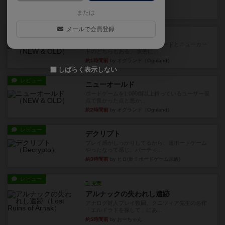
など、少しの違いはあるけれ...
38分前
by くみ
または
メールで会員登録
戦略やコツ
ニューオールド
ゲーム終了時に、「オールドカードとニューカー
ドのどちらもある」 状態に...
約1時間前
by オグランド（Oguland）
しばらく表示しない
レビュー
ニューオールド
ボードゲームを1,000個以上持っているユーザー視
点で良かった点と悪か...
約2時間前
by オグランド（Oguland）
レビュー
デクリプト
プレイ感がしっかりしてるから、超ボードゲーム
やったなって感じ。パーティ...
約3時間前
by ヒロ(新！ボードゲーム家族)
レビュー
充実
アルナックの失われし遺跡
アナログ対人プレイ数回。クニツィア先生の名作
「エルドラドを探して」にあ...
約5時間前
by おーちゃん