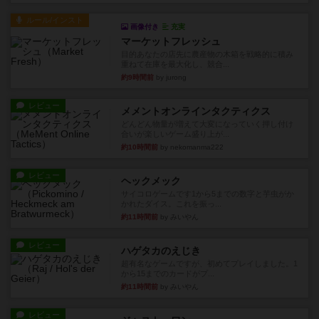
ルール/インスト
画像付き
充実
マーケットフレッシュ
目的あなたの店先に農産物の木箱を戦略的に積み
重ねて在庫を最大化し、競合...
約9時間前
by jurong
レビュー
メメントオンラインタクティクス
どんどん物量が増えて大変になっていく押し付け
合いが楽しいゲーム盛り上が...
約10時間前
by nekomanma222
レビュー
ヘックメック
サイコロゲームです1から5までの数字と芋虫がか
かれたダイス。これを振っ...
約11時間前
by みいやん
レビュー
ハゲタカのえじき
超有名なゲームですが、初めてプレイしました。1
から15までのカードがプ...
約11時間前
by みいやん
レビュー