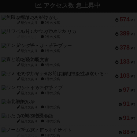
アクセス数 急上昇中
無限まちがいさがし
574
PT
紹介文あり
2件の投稿
リワイルド：サウスアメリカ
389
PT
紹介文なし
2件の投稿
アンダー・ザ・テーブラー
378
PT
紹介文あり
1件の投稿
宵と暁の呪文書
133
PT
紹介文あり
8件の投稿
セミファイナル ～お前はまだ生きている～
103
PT
紹介文あり
1件の投稿
ワン・トゥ・ファイブ
97
PT
紹介文あり
1件の投稿
南北戦争
91
PT
紹介文あり
1件の投稿
ふたつの城の物語
91
PT
紹介文あり
6件の投稿
ノームズ・アット・ナイト
88
PT
紹介文なし
1件の投稿