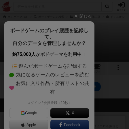
ログイン
閉じる
ボドゲーマTOP
ボードゲームの検索
ドミニオン：第二版
ドミニオン：
ボードゲームのプレイ履歴を記録し
て、
ドミニオン：暗黒時代
自分のデータを管理しませんか？
0件のルール/インスト
約75,000人
がボドゲーマを利用中！
遊んだボードゲームを記録する
1
2
9
177
トップ
画像
動画
レビュー
カフェ
気になるゲームのレビューを読む
お気に入り作品・所有リストの共
ドミニオン：暗黒時代のトップに戻る
有
ログイン / 会員登録（10秒）
会員の新しい投稿
Google
X
レビュー
街コロ通
Apple
Facebook
街コロとの違いは初めから二つサイコロを振れる