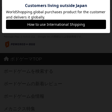
紹介文なし
1件の投稿
ドコジャン
42
PT
紹介文あり
10件の投稿
※Apple、Apple のロゴ は、米国および他の国々で登録されたApple Inc.の商標です。
※App Store は、Apple Inc.のサービスマークです。
※Android は、グーグル インコーポレイテッドの商標または登録商標です。
※Google Play とそのロゴは、Google Inc.の商標または登録商標です。
ボドゲーマTOP
ボードゲームを検索する
ボードゲームの新着レビュー
ボードゲーム会情報
メカニクス特集