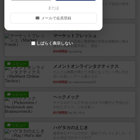
アナログ対人プレイ数回。クニツィア先生の名作
または
「エルドラドを探して」にあ...
約1時間前
by おーちゃん
メールで会員登録
ルール/インスト
画像付き
充実
マーケットフレッシュ
目的あなたの店先に農産物の木箱を戦略的に積み
しばらく表示しない
重ねて在庫を最大化し、競合...
約5時間前
by jurong
レビュー
メメントオンラインタクティクス
どんどん物量が増えて大変になっていく押し付け
合いが楽しいゲーム盛り上が...
約5時間前
by nekomanma222
レビュー
ヘックメック
サイコロゲームです1から5までの数字と芋虫がか
かれたダイス。これを振っ...
約7時間前
by みいやん
レビュー
ハゲタカのえじき
超有名なゲームですが、初めてプレイしました。1
から15までのカードがプ...