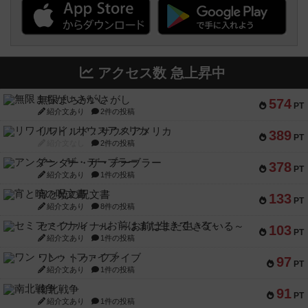
アクセス数 急上昇中
無限まちがいさがし
574
PT
紹介文あり
2件の投稿
リワイルド：サウスアメリカ
389
PT
紹介文なし
2件の投稿
アンダー・ザ・テーブラー
378
PT
紹介文あり
1件の投稿
宵と暁の呪文書
133
PT
紹介文あり
8件の投稿
セミファイナル ～お前はまだ生きている～
103
PT
紹介文あり
1件の投稿
ワン・トゥ・ファイブ
97
PT
紹介文あり
1件の投稿
南北戦争
91
PT
紹介文あり
1件の投稿