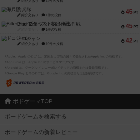
紹介文あり
12件の投稿
海兵隊
45
PT
紹介文あり
1件の投稿
Bitter End ブタペスト救出作戦
45
PT
紹介文なし
1件の投稿
ドコジャン
42
PT
紹介文あり
10件の投稿
※Apple、Apple のロゴ は、米国および他の国々で登録されたApple Inc.の商標です。
※App Store は、Apple Inc.のサービスマークです。
※Android は、グーグル インコーポレイテッドの商標または登録商標です。
※Google Play とそのロゴは、Google Inc.の商標または登録商標です。
ボドゲーマTOP
ボードゲームを検索する
ボードゲームの新着レビュー