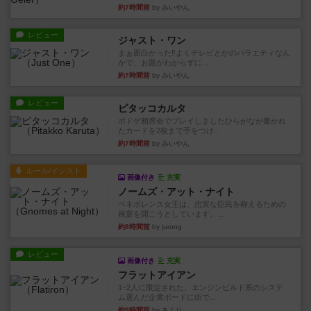
約7時間前
by みいやん
レビュー
ジャスト・ワン
まぁ面白かった‼️よくテレビとかのバラエティなん
かで、お題がわからずに...
約7時間前
by みいやん
レビュー
ピタッコカルタ
ボドゲ相席会でプレイしましたひらがなが書かれ
たカードを2枚まで手をつけ...
約7時間前
by みいやん
ルール/インスト
画像付き
充実
ノームズ・アット・ナイト
ベネボレンス女王は、忠実な臣民を称えるための
祝宴を開こうとしています。...
約8時間前
by jurong
レビュー
画像付き
充実
フラットアイアン
1~2人に限定された、エンジンビルド系のシステ
ム選んだ企業ボードに街で...
約9時間前
by あくり