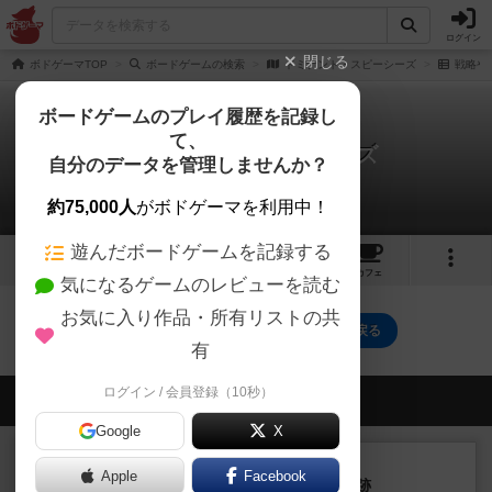
ログイン
閉じる
ボドゲーマTOP
ボードゲームの検索
ドミナント・スピーシーズ
戦略や
ボードゲームのプレイ履歴を記録し
て、
ドミナント・スピーシーズ
自分のデータを管理しませんか？
0件の戦略やコツ
約75,000人
がボドゲーマを利用中！
遊んだボードゲームを記録する
2
2
10
トップ
画像
動画
レビュー
カフェ
気になるゲームのレビューを読む
お気に入り作品・所有リストの共
ドミナント・スピーシーズのトップに戻る
有
ログイン / 会員登録（10秒）
会員の新しい投稿
Google
X
レビュー
充実
Apple
Facebook
アルナックの失われし遺跡