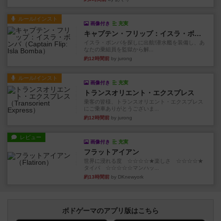
ルール/インスト
画像付き
充実
キャプテン・フリップ：イスラ・ボンバ
イスラ・ボンバを探しに出航!潜水艦を装備し、あ
なたの乗組員を監獄から解...
約12時間前
by jurong
ルール/インスト
画像付き
充実
トランスオリエント・エクスプレス
乗客の皆様、トランスオリエント・エクスプレス
にご乗車ありがとうございま...
約12時間前
by jurong
レビュー
画像付き
充実
フラットアイアン
世界に浸れる度 ☆☆☆☆★楽しさ ☆☆☆☆★
タイパ ☆☆☆☆☆マンハッ...
約13時間前
by DKnewyork
ボドゲーマのアプリ版はこちら