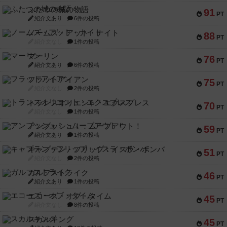
ふたつの城の物語
91
PT
紹介文あり
6件の投稿
ノームズ・アット・ナイト
88
PT
紹介文なし
1件の投稿
マーリン
76
PT
紹介文あり
6件の投稿
フラットアイアン
75
PT
紹介文なし
2件の投稿
トランスオリエント・エクスプレス
70
PT
紹介文なし
1件の投稿
アンブッシュ！：ムーブアウト！
59
PT
紹介文あり
1件の投稿
キャプテン・フリップ：イスラ・ボンバ
51
PT
紹介文なし
2件の投稿
ガルフストライク
46
PT
紹介文あり
1件の投稿
エコーズ・オブ・タイム
45
PT
紹介文なし
8件の投稿
スカルキング
45
PT