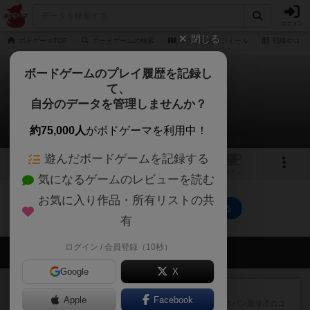
ログイン
閉じる
ボドゲーマTOP
ボードゲームの検索
小さな巨人カジミール
戦略やコツ
ボードゲームのプレイ履歴を記録し
て、
小さな巨人カジミール
自分のデータを管理しませんか？
0件の戦略やコツ
約75,000人
がボドゲーマを利用中！
遊んだボードゲームを記録する
1
1
トップ
画像
動画
レビュー
カフェ
気になるゲームのレビューを読む
お気に入り作品・所有リストの共
小さな巨人カジミールのトップに戻る
有
ログイン / 会員登録（10秒）
会員の新しい投稿
Google
X
レビュー
ワイアームスパン
Apple
Facebook
初プレイの感想です。ウイングスパン履修済のコ