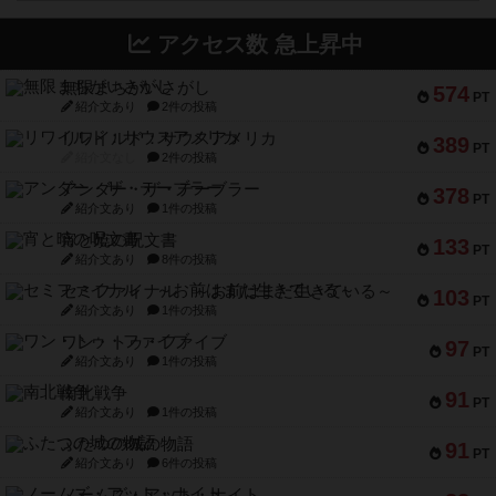
アクセス数 急上昇中
無限まちがいさがし
574
PT
紹介文あり
2件の投稿
リワイルド：サウスアメリカ
389
PT
紹介文なし
2件の投稿
アンダー・ザ・テーブラー
378
PT
紹介文あり
1件の投稿
宵と暁の呪文書
133
PT
紹介文あり
8件の投稿
セミファイナル ～お前はまだ生きている～
103
PT
紹介文あり
1件の投稿
ワン・トゥ・ファイブ
97
PT
紹介文あり
1件の投稿
南北戦争
91
PT
紹介文あり
1件の投稿
ふたつの城の物語
91
PT
紹介文あり
6件の投稿
ノームズ・アット・ナイト