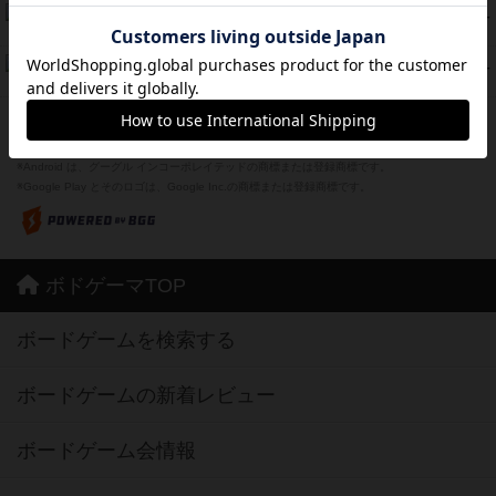
Bitter End ブタペスト救出作戦
45
PT
紹介文なし
1件の投稿
ドコジャン
42
PT
紹介文あり
10件の投稿
※Apple、Apple のロゴ は、米国および他の国々で登録されたApple Inc.の商標です。
※App Store は、Apple Inc.のサービスマークです。
※Android は、グーグル インコーポレイテッドの商標または登録商標です。
※Google Play とそのロゴは、Google Inc.の商標または登録商標です。
ボドゲーマTOP
ボードゲームを検索する
ボードゲームの新着レビュー
ボードゲーム会情報