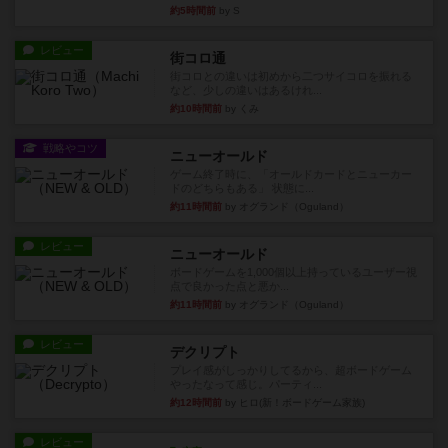
約5時間前
by S
レビュー
街コロ通
街コロとの違いは初めから二つサイコロを振れる
など、少しの違いはあるけれ...
約10時間前
by くみ
戦略やコツ
ニューオールド
ゲーム終了時に、「オールドカードとニューカー
ドのどちらもある」 状態に...
約11時間前
by オグランド（Oguland）
レビュー
ニューオールド
ボードゲームを1,000個以上持っているユーザー視
点で良かった点と悪か...
約11時間前
by オグランド（Oguland）
レビュー
デクリプト
プレイ感がしっかりしてるから、超ボードゲーム
やったなって感じ。パーティ...
約12時間前
by ヒロ(新！ボードゲーム家族)
レビュー