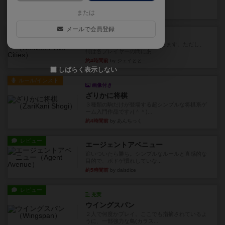
メントとなります。ウイング...
1分前
by daisdice
または
メールで会員登録
レビュー
ふたつの街の物語
タイルを4×4で並べて街づくりします。ただし、
街は各プレイヤーの間にあ...
約4時間前
by ジェイとと
しばらく表示しない
ルール/インスト
画像付き
ざりかに将棋
３種類の駒だけが登場する超シンプルな将棋系ゲ
ーム入門作品です♪(＾＾)...
約4時間前
by あんちっく
レビュー
エージェントアベニュー
追いついたら勝ち。シンプルなルールと直感的な
目的で、ボドゲ慣れしていな...
約5時間前
by daisdice
レビュー
充実
ウイングスパン
２人で何度かプレイ。ここでも指摘されているよ
うに、一部強力な鳥(カラス...