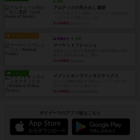
充実
アルナックの失われし遺跡
アナログ対人プレイ数回。クニツィア先生の名作
「エルドラドを探して」にあ...
約14時間前
by おーちゃん
ルール/インスト
画像付き
充実
マーケットフレッシュ
目的あなたの店先に農産物の木箱を戦略的に積み
重ねて在庫を最大化し、競合...
約19時間前
by jurong
レビュー
メメントオンラインタクティクス
どんどん物量が増えて大変になっていく押し付け
合いが楽しいゲーム盛り上が...
約19時間前
by nekomanma222
ボドゲーマのアプリ版はこちら