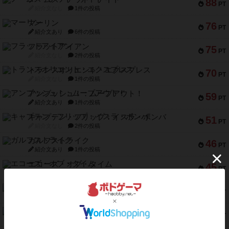
88
PT
紹介文なし
1件の投稿
マーリン
76
PT
紹介文あり
6件の投稿
フラットアイアン
75
PT
紹介文なし
2件の投稿
トランスオリエント・エクスプレス
70
PT
紹介文なし
1件の投稿
アンブッシュ！：ムーブアウト！
59
PT
紹介文あり
1件の投稿
キャプテン・フリップ：イスラ・ボンバ
51
PT
紹介文なし
2件の投稿
ガルフストライク
46
PT
紹介文あり
1件の投稿
エコーズ・オブ・タイム
45
PT
紹介文なし
8件の投稿
スカルキング
45
PT
紹介文あり
12件の投稿
海兵隊
45
PT
紹介文あり
1件の投稿