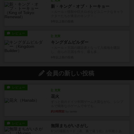
充実
新・キング・オブ・トーキョー
＜ルール＞怪獣や巨大ロボなどユニークなキャラ
クターたちが東京のキング！...
9年以上前
の投稿
レビュー
充実
キングダムビルダー
＜ルール＞王国の建設者となって入植地を建設
し、自らの王国を作り、最も多...
9年以上前
の投稿
会員の新しい投稿
レビュー
充実
花火
ずっと前のドイツ年間ゲーム大賞ながら、シンプ
ルで簡単な小ゲームで今でも...
約3時間前
by tamio
レビュー
無限まちがいさがし
6つの場面カード（表、裏で違う絵）が何枚かあ