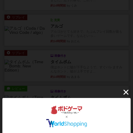
ました。息子の勝ち。これリ...
約14時間前
by くみ
リプレイ
充実
アルゴ
アルゴがとても好きで、たぶんプレイ回数が最も
多いゲームです。なんといっ...
約14時間前
by おとん
リプレイ
画像付き
タイムボム
僕はホントに嘘が下手なようで、すぐバレますみ
んなホント、嘘が上手ですよ...
約14時間前
by あまる
レビュー
画像付き
タイムボム
まず簡単で軽い！大人数で遊べる！それなのに小
箱！何より楽しい！！正体隠...
約14時間前
by あまる
レビュー
充実