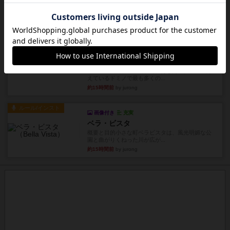
1809
ケビン・ザッカーがデザインした１ヘクス=２マイ
ルの戦役級シリーズは以下...
約14時間前
by Chaco
ルール/インスト
画像付き
充実
クマタ
ゲームの目的ゲーム終了時にあなたのクランの見
えているドミノで最も多くの...
約15時間前
by jurong
ルール/インスト
画像付き
充実
ベラ・ビスタ
概要と目的小さな町ベラビスタは、風光明媚な公
園と曲がりくねった川が広が...
約15時間前
by jurong