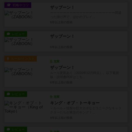
戦略やコツ
ザッブーン！
ーーーーーーーーーーーーーーーーーーーー間違
った掛け声で、ほかのプレイ...
6年以上前
の投稿
レビュー
ザッブーン！
6年以上前
の投稿
ルール/インスト
充実
ザッブーン！
ルール更新あり（2020年12月時点）。以下最新
版・説明書PDFはこち...
6年以上前
の投稿
レビュー
充実
キング・オブ・トーキョー
＜ルール＞怪獣や巨大ロボなどユニークなキャラ
クターたちが東京のキング！...
9年以上前
の投稿
レビュー