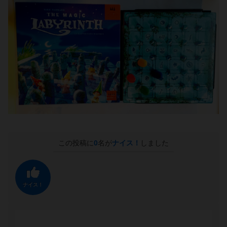
この投稿に
0
名が
ナイス！
しました
ナイス！