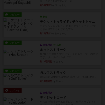
り、そのうち3つ選んで、同...
約5時間前
by ジェイとと
レビュー
充実
チケットトゥライド / チケットトゥライドアメリカ
デジタルソロプレイ。元祖チケライ？マップがた
くさん出てるからどれをプレ...
約7時間前
by おーちゃん
レビュー
画像付き
充実
ホットストリーク
星7軽〜中量級を中心にプレイするゲーマーの感想
です。ボードゲーム会にて...
約13時間前
by おとん
レビュー
ガルフストライク
1983年にVictory Gamesが出版した『Gulf Strik...
約14時間前
by Chaco
リプレイ
画像付き
ディジットコード
やっぱり論理ゲームは面白い。息子とリプレイし