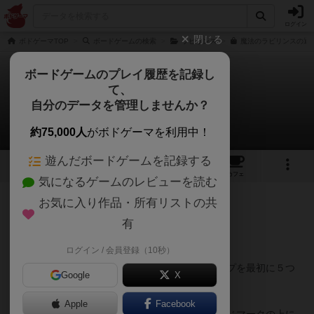
ログイン
閉じる
ボドゲーマTOP
ボードゲームの検索
ラビリンス
魔法のラビリンスの通販
ボードゲームのプレイ履歴を記録し
て、
魔法のラビリンス
自分のデータを管理しませんか？
playmarket_jpさんのレビュー
約75,000人
がボドゲーマを利用中！
遊んだボードゲームを記録する
8
1
19
152
トップ
画像
動画
レビュー
カフェ
気になるゲームのレビューを読む
お気に入り作品・所有リストの共
186名
0名
0
9年以上前
有
＜ルール＞
ログイン / 会員登録（10秒）
ボード上に置かれた魔法の印にたどり着き、チップを最初に５つ
Google
X
集めたプレイヤーの勝ちとなります。
Apple
Facebook
袋の中からチップを取り出し、ゲームボードの同じマークの上に