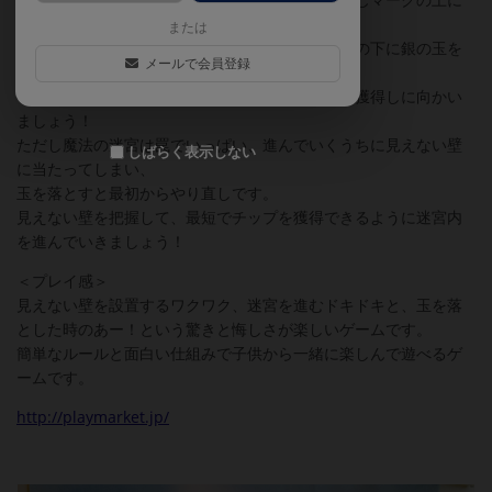
配置します。
または
各プレイヤーは駒を４隅のいずれかに配置し、駒の下に銀の玉を
メールで会員登録
くっつけます（磁石でくっつきます）。
サイコロを振り、出た目の数だけ進み、チップを獲得しに向かい
ましょう！
ただし魔法の迷宮は罠でいっぱい、進んでいくうちに見えない壁
しばらく表示しない
に当たってしまい、
玉を落とすと最初からやり直しです。
見えない壁を把握して、最短でチップを獲得できるように迷宮内
を進んでいきましょう！
＜プレイ感＞
見えない壁を設置するワクワク、迷宮を進むドキドキと、玉を落
とした時のあー！という驚きと悔しさが楽しいゲームです。
簡単なルールと面白い仕組みで子供から一緒に楽しんで遊べるゲ
ームです。
http://playmarket.jp/