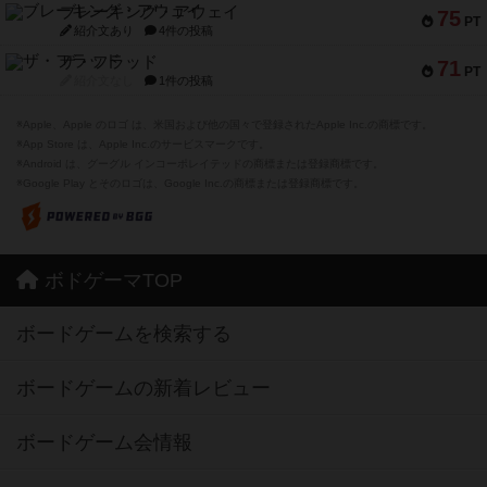
ブレーキング・アウェイ
75
PT
紹介文あり
4件の投稿
ザ・フラッド
71
PT
紹介文なし
1件の投稿
※Apple、Apple のロゴ は、米国および他の国々で登録されたApple Inc.の商標です。
※App Store は、Apple Inc.のサービスマークです。
※Android は、グーグル インコーポレイテッドの商標または登録商標です。
※Google Play とそのロゴは、Google Inc.の商標または登録商標です。
ボドゲーマTOP
ボードゲームを検索する
ボードゲームの新着レビュー
ボードゲーム会情報