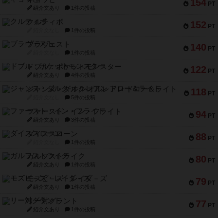
154
PT
紹介文あり
1件の投稿
クルティボ
152
PT
紹介文なし
1件の投稿
ブラヴェスト
140
PT
紹介文なし
1件の投稿
ドブル：ポケットモンスター
122
PT
紹介文あり
4件の投稿
ジャンヌ・ダルク-オルレアン ドロー＆ライト
118
PT
紹介文なし
5件の投稿
ファースト・イン・フライト
94
PT
紹介文あり
3件の投稿
ダイススローン
88
PT
紹介文なし
1件の投稿
ガルフストライク
80
PT
紹介文あり
1件の投稿
モズビ－ズ・レイダ－ズ
79
PT
紹介文あり
1件の投稿
リー対グラント
77
PT
紹介文あり
1件の投稿