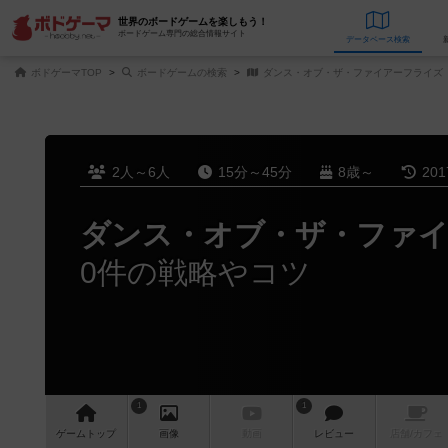
世界のボードゲームを楽しもう！
ボードゲーム専門の総合情報サイト
データベース
検
ボドゲーマTOP
ボードゲームの検索
ダンス・オブ・ザ・ファイアーフライズ
2人～6人
15分～45分
8歳～
20
ダンス・オブ・ザ・ファ
0件の戦略やコツ
1
1
ゲーム
トップ
画像
動画
レビュー
店舗/
カフェ