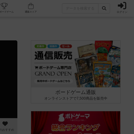
ログイン
カフェ/店舗
人気ボードゲーム
通販ストア
ボードゲーム通販
オンラインストアで7,500商品を販売中
のおすすめ