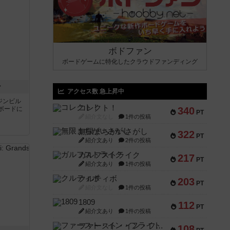
ボドファン
ボードゲームに特化したクラウドファンディング
ン
アクセス数 急上昇中
ジンビル
コレクト！
ボードに
340
PT
紹介文なし
1件の投稿
無限まちがいさがし
322
PT
紹介文あり
2件の投稿
ガルフストライク
217
PT
紹介文あり
1件の投稿
クルティボ
203
PT
紹介文なし
1件の投稿
1809
112
PT
紹介文あり
1件の投稿
ファースト・イン・フライト
108