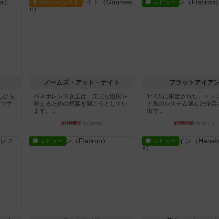
ルール/インスト
レビュー
ノームズ・アット・ナイト
フラットアイア
たひら
ベネボレンス女王は、忠実な臣民を
1~2人に限定された、エン
まで手
称えるための祝宴を開こうとしてい
ド系のシステム選んだ企業
ます。...
街で...
約4時間前
by jurong
約5時間前
by あくり
レビュー
レビュー