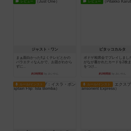
レビュー
レビュー
ジャスト・ワン
ピタッコカルタ
まぁ面白かった‼️よくテレビとかの
ボドゲ相席会でプレイしまし
バラエティなんかで、お題がわから
がなが書かれたカードを2枚
ずに...
をつけ...
約3時間前
by みいやん
約3時間前
by みいやん
ルール/インスト
ルール/インスト