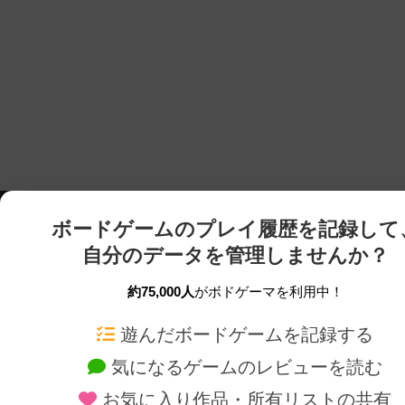
ボードゲームのプレイ履歴を記録して
自分のデータを管理しませんか？
約75,000人
がボドゲーマを利用中！
ボドゲーマTOP
ボードゲーム通販
遊んだボードゲームを記録する
気になるゲームのレビューを読む
ボードゲームを検索する
新作・再入荷情報
お気に入り作品・所有リストの共有
ボードゲームの新着レビュー
定番ボードゲームの通販