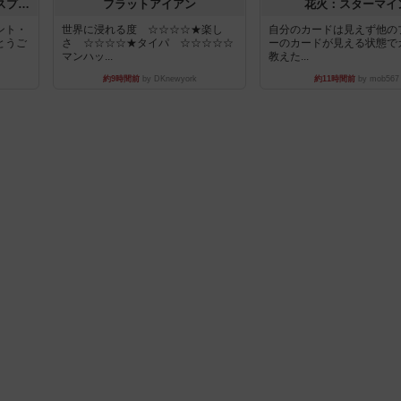
トランスオリエント・エクスプレス
フラットアイアン
花火：スターマイ
ント・
世界に浸れる度 ☆☆☆☆★楽し
自分のカードは見えず他の
とうご
さ ☆☆☆☆★タイパ ☆☆☆☆☆
ーのカードが見える状態で
マンハッ...
教えた...
約9時間前
by DKnewyork
約11時間前
by mob567