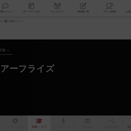
索
新着レビュー
ボードゲーム会
コミュニティ
掲示板一覧
戦略やコツ
17年～
イアーフライズ
リプレイ
日記
戦略
・コツ
ルール
/インスト
掲示板
拡張/関連
作
次