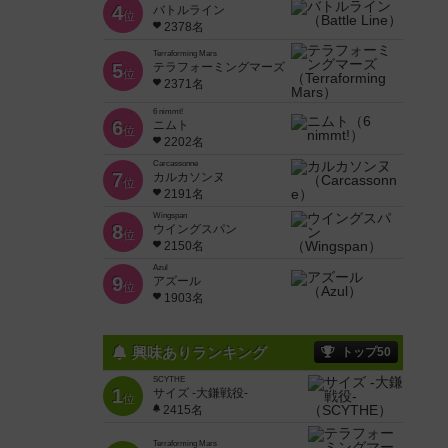
4
バトルライン
位
2378名
Terraforming Mars
5
テラフォーミングマーズ
位
2371名
6 nimmt!
6
ニムト
位
2202名
Carcassonne
7
カルカソンヌ
位
2191名
Wingspan
8
ウイングスパン
位
2150名
Azul
9
アズール
位
1903名
興味ありランキング
トップ50
SCYTHE
1
サイズ -大鎌戦役-
位
2415名
Terraforming Mars