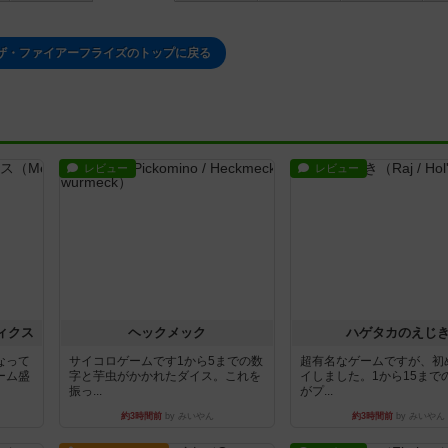
ザ・ファイアーフライズのトップに戻る
レビュー
レビュー
ィクス
ヘックメック
ハゲタカのえじ
なって
サイコロゲームです1から5までの数
超有名なゲームですが、初
ーム盛
字と芋虫がかかれたダイス。これを
イしました。1から15まで
振っ...
がプ...
約3時間前
by みいやん
約3時間前
by みいやん