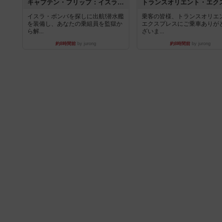
キャプテン・フリップ：イスラ・ボンバ
イスラ・ボンバを探しに出航!潜水艦
乗客の皆様、トランスオリエ
を装備し、あなたの乗組員を監獄か
エクスプレスにご乗車ありが
ら解...
ざいま...
約8時間前
by jurong
約8時間前
by jurong