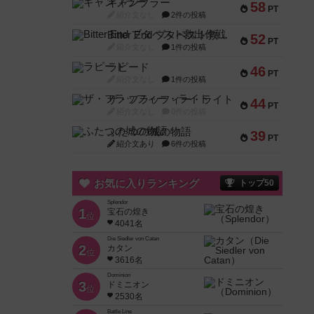
ギャンブラー
58
PT
紹介文なし
2件の投稿
Bitter End ブタペスト救出作戦
52
PT
紹介文なし
1件の投稿
ラピード
46
PT
紹介文なし
1件の投稿
ザ・フラッフィー・ライト
44
PT
紹介文なし
0件の投稿
ふたつの城の物語
39
PT
紹介文あり
6件の投稿
お気に入りランキング
トップ50
Splendor
1
宝石の煌き
位
4041名
Die Siedler von Catan
2
カタン
位
3616名
Dominion
3
ドミニオン
位
2530名
Battle Line