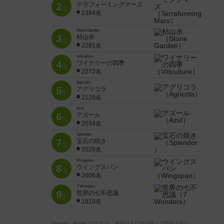
2
テラフォーミングマーズ
位
2394名
Stone Garden
3
枯山水
位
2281名
Viticulture
4
ワイナリーの四季
位
2272名
Agricola
5
アグリコラ
位
2120名
Azul
6
アズール
位
2034名
Splendor
7
宝石の煌き
位
2028名
Wingspan
8
ウイングスパン
位
2006名
7 Wonders
9
世界の七不思議
位
1919名
※Apple、Apple のロゴ は、米国および他の国々で登録された