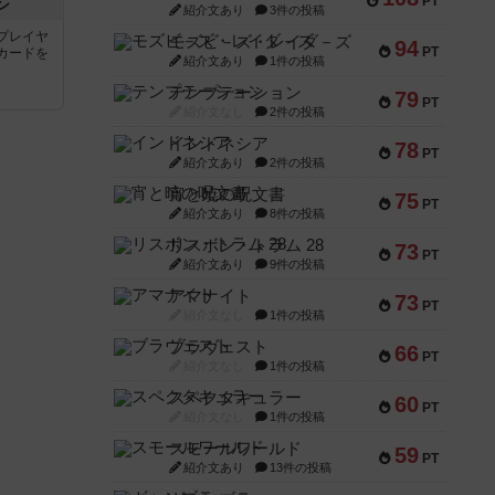
PT
ン
紹介文あり
3件の投稿
プレイヤ
モズビ－ズ・レイダ－ズ
94
PT
カードを
紹介文あり
1件の投稿
テンプテーション
79
PT
紹介文なし
2件の投稿
インドネシア
78
PT
紹介文あり
2件の投稿
宵と暁の呪文書
75
PT
紹介文あり
8件の投稿
リスボン・トラム 28
73
PT
紹介文あり
9件の投稿
アマナイト
73
PT
紹介文なし
1件の投稿
ブラヴェスト
66
PT
紹介文なし
1件の投稿
スペクタキュラー
60
PT
紹介文なし
1件の投稿
スモールワールド
59
PT
紹介文あり
13件の投稿