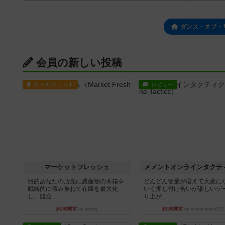
ダンス・オブ・
会員の新しい投稿
ルール/インスト
レビュー
マーケットフレッシュ
メメントオンラインタクテ
目的あなたの店先に農産物の木箱を
どんどん物量が増えて大変に
戦略的に積み重ねて在庫を最大化
いく押し付け合いが楽しいゲ
し、競合...
り上が...
約1時間前
by jurong
約1時間前
by nekomanma222