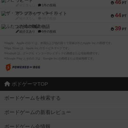
ラピード
46
PT
紹介文なし
1件の投稿
ザ・フラッフィー・ライト
44
PT
紹介文なし
0件の投稿
ふたつの城の物語
39
PT
紹介文あり
6件の投稿
※Apple、Apple のロゴ は、米国および他の国々で登録されたApple Inc.の商標です。
※App Store は、Apple Inc.のサービスマークです。
※Android は、グーグル インコーポレイテッドの商標または登録商標です。
※Google Play とそのロゴは、Google Inc.の商標または登録商標です。
ボドゲーマTOP
ボードゲームを検索する
ボードゲームの新着レビュー
ボードゲーム会情報