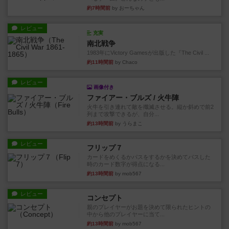
約7時間前
by おーちゃん
レビュー
充実
南北戦争
1983年にVictory Gamesが出版した『The Civil ...
約11時間前
by Chaco
レビュー
画像付き
ファイアー・ブルズ / 火牛陣
火牛を引き連れて敵を殲滅させる。縦か斜めで前2
列まで攻撃できるが、自分...
約13時間前
by うらまこ
レビュー
フリップ７
カードをめくるかパスをするかを決めてパスした
時のカード数字が得点になる...
約13時間前
by mob567
レビュー
コンセプト
親のプレイヤーがお題を決めて限られたヒントの
中から他のプレイヤーに当て...
約13時間前
by mob567