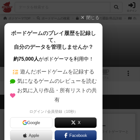
ログイン
閉じる
ボドゲーマTOP
ボードゲームの検索
大名パレードの通販/商品詳細
作品
ボードゲームのプレイ履歴を記録し
て、
大名パレード
自分のデータを管理しませんか？
拡張/関連作品 0件
約75,000人
がボドゲーマを利用中！
遊んだボードゲームを記録する
1
1
トップ
画像
動画
レビュー
カフェ
気になるゲームのレビューを読む
お気に入り作品・所有リストの共
有
会員の新しい投稿
ログイン / 会員登録（10秒）
レビュー
充実
Google
X
アンダー・ザ・テーブラー
笑えるバカゲームを集めているライトゲーマーと
Apple
Facebook
してのレビューです。正体隠...