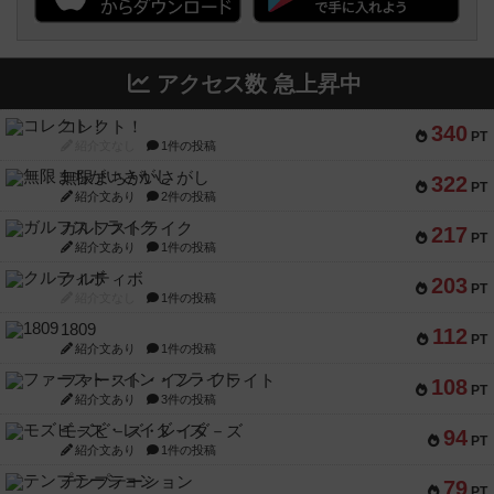
アクセス数 急上昇中
コレクト！
340
PT
紹介文なし
1件の投稿
無限まちがいさがし
322
PT
紹介文あり
2件の投稿
ガルフストライク
217
PT
紹介文あり
1件の投稿
クルティボ
203
PT
紹介文なし
1件の投稿
1809
112
PT
紹介文あり
1件の投稿
ファースト・イン・フライト
108
PT
紹介文あり
3件の投稿
モズビ－ズ・レイダ－ズ
94
PT
紹介文あり
1件の投稿
テンプテーション
79
PT