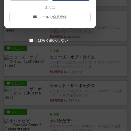
23分前
by toyota
または
レビュー
充実
メールで会員登録
ワン・トゥ・ファイブ
とにかくお手軽にすき間時間をうめるゲームとし
て重宝するゲームです。いわ...
約2時間前
by nabekoh
しばらく表示しない
レビュー
充実
エコーズ・オブ・タイム
カードゲームにファイナルファンタジーのアクテ
ィブタイムバトル（もしくは...
約6時間前
by ジェイとと
レビュー
シャット・ザ・ボックス
とてもシンプルなダイスゲーム。2つのダイスを振
って、出目の合計を自分の...
約6時間前
by OSAっち
レビュー
充実
オバケだぞ～
対人アナログプレイ。簡単なルールで誰とでも遊
べるゲーム。こんなの子ども...