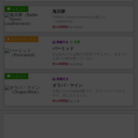
レビュー
海兵隊
1988年にVictory Gamesが出版した
『Leathernec...
約14時間前
by Chaco
ルール/インスト
画像付き
充実
パーミッド
おばあちゃんは猫が大好きです!しかし、あまりに
も多くの猫を飼っているた...
約14時間前
by jurong
レビュー
画像付き
オラパ・マイン
お気に入りのplayte製です。オラパスペースから
やり、気に入りました...
約14時間前
by くみ