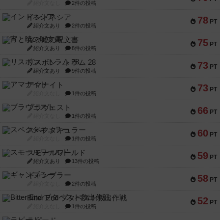
紹介文なし
2件の投稿
インドネシア
78
PT
紹介文あり
2件の投稿
宵と暁の呪文書
75
PT
紹介文あり
8件の投稿
リスボン・トラム 28
73
PT
紹介文あり
9件の投稿
アマナイト
73
PT
紹介文なし
1件の投稿
ブラヴェスト
66
PT
紹介文なし
1件の投稿
スペクタキュラー
60
PT
紹介文なし
1件の投稿
スモールワールド
59
PT
紹介文あり
13件の投稿
ギャンブラー
58
PT
紹介文なし
2件の投稿
Bitter End ブタペスト救出作戦
52
PT
紹介文なし
1件の投稿