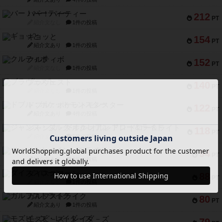
バー！パーティー
212
PT
紹介文なし
1件の投稿
ギョッと
154
PT
紹介文あり
1件の投稿
クルティボ
152
PT
紹介文なし
1件の投稿
ブラヴェスト
140
PT
紹介文なし
1件の投稿
ドブル：ポケットモンスター
122
PT
紹介文あり
4件の投稿
ジャンヌ・ダルク-オルレアン ドロー＆ライト
118
PT
紹介文なし
5件の投稿
ファースト・イン・フライト
94
PT
紹介文あり
3件の投稿
ダイススローン
88
PT
紹介文なし
1件の投稿
ガルフストライク
80
PT
紹介文あり
1件の投稿
モズビ－ズ・レイダ－ズ