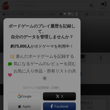
ログイン
閉じる
ボドゲーマTOP
ボードゲームの検索
クライムホテル
リプレイ日記
ボードゲームのプレイ履歴を記録し
て、
クライムホテル
自分のデータを管理しませんか？
0件のリプレイ日記
約75,000人
がボドゲーマを利用中！
遊んだボードゲームを記録する
2
2
8
トップ
画像
動画
レビュー
カフェ
気になるゲームのレビューを読む
お気に入り作品・所有リストの共
クライムホテルのトップに戻る
有
ログイン / 会員登録（10秒）
会員の新しい投稿
Google
X
レビュー
アンブッシュ！：ムーブアウト！
Apple
Facebook
1984年にVictory Gamesが出版した『Move