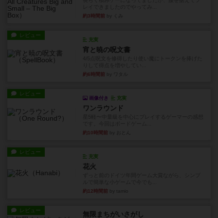
長らく積みゲーになってましたが、腰を据えてプ
レイできましたのでやってみ...
約3時間前
by くみ
レビュー
充実
宵と暁の呪文書
4/5点呪文を修得したり使い魔にトークンを捧げた
りして得点を増やしてい...
約6時間前
by ワタル
レビュー
画像付き
充実
ワンラウンド
星5軽〜中量級を中心にプレイするゲーマーの感想
です。今回はボードゲーム...
約10時間前
by おとん
レビュー
充実
花火
ずっと前のドイツ年間ゲーム大賞ながら、シンプ
ルで簡単な小ゲームで今でも...
約12時間前
by tamio
レビュー
無限まちがいさがし