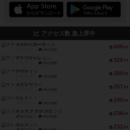
アクセス数 急上昇中
スチームローラーズ
686
PT
紹介文なし
2件の投稿
テンプテーション
326
PT
紹介文なし
2件の投稿
アマナイト
300
PT
紹介文なし
1件の投稿
ギャンブラー
257
PT
紹介文なし
2件の投稿
コレクト！
240
PT
紹介文なし
1件の投稿
トリオンフ ア マレンゴ
236
PT
紹介文あり
1件の投稿
エレメンツ
232
PT
紹介文あり
4件の投稿