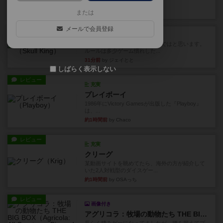
Out！』...
17分前
by Chaco
または
メールで会員登録
レビュー
スカルキング
とにかく楽しい！最高のゲームではと思います。
ルールは多少ゲーム慣れした...
31分前
by ジェイとと
しばらく表示しない
レビュー
充実
プレイボーイ
1986年にVictory Gamesが出版した『Playboy』
は、...
約1時間前
by Chaco
レビュー
充実
クリーグ
某動画サイトを眺めてたら、海外の方が紹介して
いた2人対戦型のダイスゲー...
約1時間前
by OSAっち
レビュー
画像付き
アグリコラ：牧場の動物たち THE BIG BOX