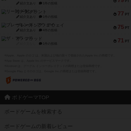
79
PT
紹介文あり
1件の投稿
リー対グラント
77
PT
紹介文あり
1件の投稿
ブレーキング・アウェイ
75
PT
紹介文あり
4件の投稿
ザ・フラッド
71
PT
紹介文なし
1件の投稿
※Apple、Apple のロゴ は、米国および他の国々で登録されたApple Inc.の商標です。
※App Store は、Apple Inc.のサービスマークです。
※Android は、グーグル インコーポレイテッドの商標または登録商標です。
※Google Play とそのロゴは、Google Inc.の商標または登録商標です。
ボドゲーマTOP
ボードゲームを検索する
ボードゲームの新着レビュー