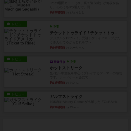
6つの場面カード（表、裏で違う絵）が何枚かあ
り、そのうち3つ選んで、同...
約15時間前
by ジェイとと
レビュー
充実
チケットトゥライド / チケットトゥライドアメリカ
デジタルソロプレイ。元祖チケライ？マップがた
くさん出てるからどれをプレ...
約16時間前
by おーちゃん
レビュー
画像付き
充実
ホットストリーク
星7軽〜中量級を中心にプレイするゲーマーの感想
です。ボードゲーム会にて...
約23時間前
by おとん
レビュー
ガルフストライク
1983年にVictory Gamesが出版した『Gulf Strik...
約23時間前
by Chaco