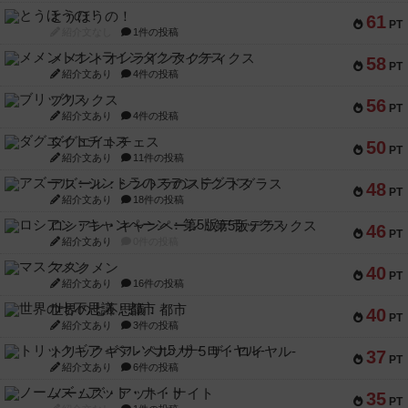
とうほうの！
61
PT
紹介文なし
1件の投稿
メメントオンラインタクティクス
58
PT
紹介文あり
4件の投稿
ブリックス
56
PT
紹介文あり
4件の投稿
ダグエイトチェス
50
PT
紹介文あり
11件の投稿
アズール：シントラのステンドグラス
48
PT
紹介文あり
18件の投稿
ロシアン・キャンペーン：第5版デラックス
46
PT
紹介文あり
0件の投稿
マスクメン
40
PT
紹介文あり
16件の投稿
世界の七不思議：都市
40
PT
紹介文あり
3件の投稿
トリックギア - ペルソナ5 ザ・ロイヤル-
37
PT
紹介文あり
6件の投稿
ノームズ・アット・ナイト
35
PT