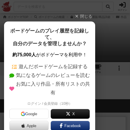
ログイン
閉じる
ボドゲーマTOP
ボードゲームの検索
かうんとりの通販/商品詳細
作品デ
ボードゲームのプレイ履歴を記録し
て、
かうんとり
自分のデータを管理しませんか？
0件の戦略やコツ
約75,000人
がボドゲーマを利用中！
遊んだボードゲームを記録する
2
2
16
トップ
画像
動画
レビュー
カフェ
気になるゲームのレビューを読む
お気に入り作品・所有リストの共
かうんとりのトップに戻る
有
ログイン / 会員登録（10秒）
会員の新しい投稿
Google
X
レビュー
充実
Apple
Facebook
エージェンシー