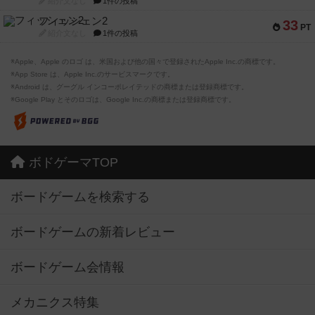
紹介文なし
1件の投稿
フィッシェン2
33
PT
紹介文なし
1件の投稿
※Apple、Apple のロゴ は、米国および他の国々で登録されたApple Inc.の商標です。
※App Store は、Apple Inc.のサービスマークです。
※Android は、グーグル インコーポレイテッドの商標または登録商標です。
※Google Play とそのロゴは、Google Inc.の商標または登録商標です。
ボドゲーマTOP
ボードゲームを検索する
ボードゲームの新着レビュー
ボードゲーム会情報
メカニクス特集