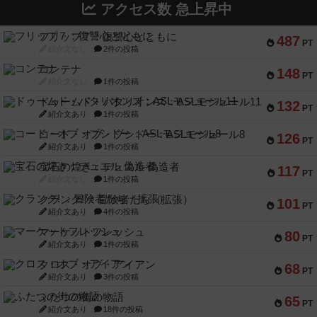
アクセス数 急上昇中
フリップ７：復讐心とともに
487
PT
紹介文なし
2件の投稿
コンテナ
148
PT
紹介文なし
1件の投稿
ドゥームド・バタリオンズ：ASLモジュール11
132
PT
紹介文あり
1件の投稿
コード・オブ・ブシドー：ASLモジュール8
126
PT
紹介文あり
1件の投稿
宝石の煌き：デュエル 偽造者
117
PT
紹介文なし
1件の投稿
クランク! ：冒険者たち（拡張）
101
PT
紹介文あり
4件の投稿
マーケットフレッシュ
80
PT
紹介文あり
1件の投稿
クロス・オブ・アイアン
68
PT
紹介文あり
3件の投稿
ふたつの街の物語
65
PT
紹介文あり
18件の投稿