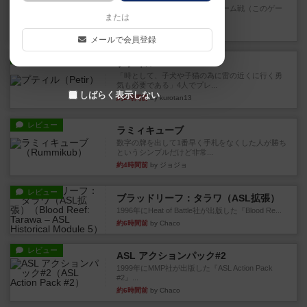
トリックテイキング好きで、チーム戦（このゲー
または
ムは4人専用）好きなら間違...
約1時間前
by ハロ
メールで会員登録
レビュー
プティル
「時として、子犬や子猫の為に雷の近くに行く勇
気も必要である」4人でプレ...
しばらく表示しない
約2時間前
by kurotan13
レビュー
ラミィキューブ
数字の牌を出して1番早く手札をなくした人が勝ち
というシンプルだけど非常...
約4時間前
by ジョジョ
レビュー
ブラッドリーフ：タラワ（ASL拡張）
1996年にHeat of Battle社が出版した『Blood Re...
約6時間前
by Chaco
レビュー
ASL アクションパック#2
1999年にMMP社が出版した『ASL Action Pack
#2』...
約6時間前
by Chaco