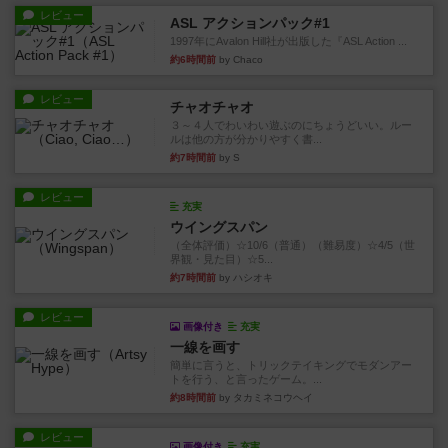
レビュー
ASL アクションパック#1
1997年にAvalon Hill社が出版した『ASL Action ...
約6時間前
by Chaco
レビュー
チャオチャオ
３～４人でわいわい遊ぶのにちょうどいい。ルー
ルは他の方が分かりやすく書...
約7時間前
by S
レビュー
充実
ウイングスパン
（全体評価）☆10/6（普通）（難易度）☆4/5（世
界観・見た目）☆5...
約7時間前
by ハシオキ
レビュー
画像付き
充実
一線を画す
簡単に言うと、トリックテイキングでモダンアー
トを行う、と言ったゲーム。...
約8時間前
by タカミネコウヘイ
レビュー
画像付き
充実