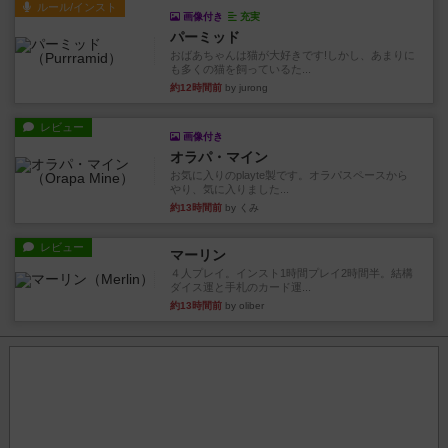
ルール/インスト
画像付き
充実
パーミッド
おばあちゃんは猫が大好きです!しかし、あまりに
も多くの猫を飼っているた...
約12時間前
by jurong
レビュー
画像付き
オラパ・マイン
お気に入りのplayte製です。オラパスペースから
やり、気に入りました...
約13時間前
by くみ
レビュー
マーリン
４人プレイ。インスト1時間プレイ2時間半。結構
ダイス運と手札のカード運...
約13時間前
by oliber