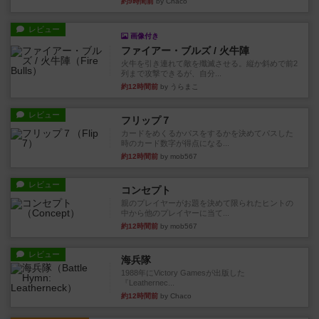
約9時間前
by Chaco
レビュー
画像付き
ファイアー・ブルズ / 火牛陣
火牛を引き連れて敵を殲滅させる。縦か斜めで前2
列まで攻撃できるが、自分...
約12時間前
by うらまこ
レビュー
フリップ７
カードをめくるかパスをするかを決めてパスした
時のカード数字が得点になる...
約12時間前
by mob567
レビュー
コンセプト
親のプレイヤーがお題を決めて限られたヒントの
中から他のプレイヤーに当て...
約12時間前
by mob567
レビュー
海兵隊
1988年にVictory Gamesが出版した
『Leathernec...
約12時間前
by Chaco