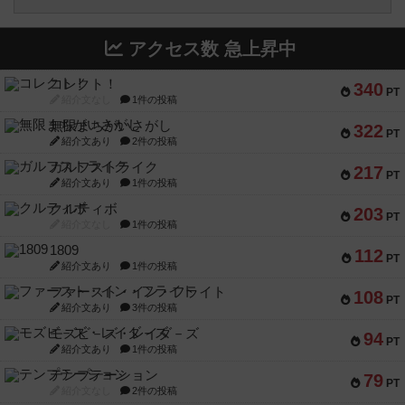
アクセス数 急上昇中
コレクト！
340
PT
紹介文なし
1件の投稿
無限まちがいさがし
322
PT
紹介文あり
2件の投稿
ガルフストライク
217
PT
紹介文あり
1件の投稿
クルティボ
203
PT
紹介文なし
1件の投稿
1809
112
PT
紹介文あり
1件の投稿
ファースト・イン・フライト
108
PT
紹介文あり
3件の投稿
モズビ－ズ・レイダ－ズ
94
PT
紹介文あり
1件の投稿
テンプテーション
79
PT
紹介文なし
2件の投稿