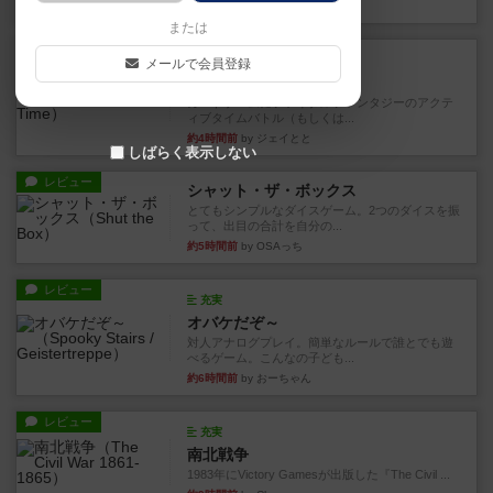
24分前
by nabekoh
または
レビュー
充実
メールで会員登録
エコーズ・オブ・タイム
カードゲームにファイナルファンタジーのアクテ
ィブタイムバトル（もしくは...
約4時間前
by ジェイとと
しばらく表示しない
レビュー
シャット・ザ・ボックス
とてもシンプルなダイスゲーム。2つのダイスを振
って、出目の合計を自分の...
約5時間前
by OSAっち
レビュー
充実
オバケだぞ～
対人アナログプレイ。簡単なルールで誰とでも遊
べるゲーム。こんなの子ども...
約6時間前
by おーちゃん
レビュー
充実
南北戦争
1983年にVictory Gamesが出版した『The Civil ...