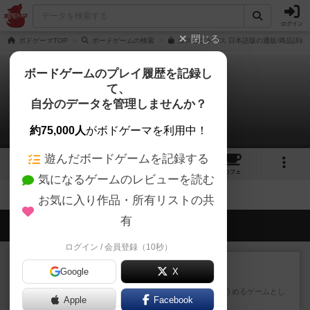
ログイン
閉じる
ボドゲーマTOP
ボードゲームの検索
コスモクトパス 日本語版の通販/商品詳細
ボードゲームのプレイ履歴を記録し
て、
コスモクトパス
自分のデータを管理しませんか？
拡張/関連作品 0件
約75,000人
がボドゲーマを利用中！
遊んだボードゲームを記録する
2
4
46
トップ
画像
動画
レビュー
カフェ
気になるゲームのレビューを読む
お気に入り作品・所有リストの共
有
会員の新しい投稿
ログイン / 会員登録（10秒）
レビュー
充実
Google
X
ワン・トゥ・ファイブ
とにかくお手軽にすき間時間をうめるゲームとし
Apple
Facebook
て重宝するゲームです。いわ...