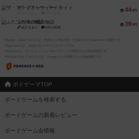
ザ・フラッフィー・ライト
44
PT
紹介文なし
0件の投稿
ふたつの城の物語
39
PT
紹介文あり
6件の投稿
※Apple、Apple のロゴ は、米国および他の国々で登録されたApple Inc.の商標です。
※App Store は、Apple Inc.のサービスマークです。
※Android は、グーグル インコーポレイテッドの商標または登録商標です。
※Google Play とそのロゴは、Google Inc.の商標または登録商標です。
ボドゲーマTOP
ボードゲームを検索する
ボードゲームの新着レビュー
ボードゲーム会情報