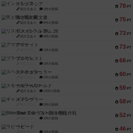
インドネシア
78
PT
紹介文あり
2件の投稿
宵と暁の呪文書
75
PT
紹介文あり
8件の投稿
リスボン・トラム 28
73
PT
紹介文あり
9件の投稿
アマナイト
73
PT
紹介文なし
1件の投稿
ブラヴェスト
66
PT
紹介文なし
1件の投稿
スペクタキュラー
60
PT
紹介文なし
1件の投稿
スモールワールド
59
PT
紹介文あり
13件の投稿
ギャンブラー
58
PT
紹介文なし
2件の投稿
Bitter End ブタペスト救出作戦
52
PT
紹介文なし
1件の投稿
ラピード
46
PT
紹介文なし
1件の投稿