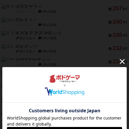
ギャンブラー
257
PT
紹介文なし
2件の投稿
コレクト！
240
PT
紹介文なし
1件の投稿
トリオンフ ア マレンゴ
236
PT
紹介文あり
1件の投稿
エレメンツ
232
PT
紹介文あり
4件の投稿
バー！パーティー
212
PT
紹介文なし
1件の投稿
ギョッと
154
PT
紹介文あり
1件の投稿
クルティボ
152
PT
紹介文なし
1件の投稿
ブラヴェスト
140
PT
紹介文なし
1件の投稿
ドブル：ポケットモンスター
122
PT
紹介文あり
4件の投稿
ジャンヌ・ダルク-オルレアン ドロー＆ライト
118
PT