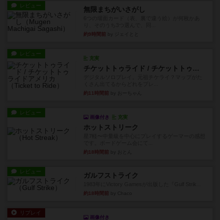
レビュー
無限まちがいさがし
6つの場面カード（表、裏で違う絵）が何枚かあ
り、そのうち3つ選んで、同...
約9時間前
by ジェイとと
レビュー
充実
チケットトゥライド / チケットトゥライドアメリカ
デジタルソロプレイ。元祖チケライ？マップがた
くさん出てるからどれをプレ...
約11時間前
by おーちゃん
レビュー
画像付き
充実
ホットストリーク
星7軽〜中量級を中心にプレイするゲーマーの感想
です。ボードゲーム会にて...
約18時間前
by おとん
レビュー
ガルフストライク
1983年にVictory Gamesが出版した『Gulf Strik...
約18時間前
by Chaco
リプレイ
画像付き