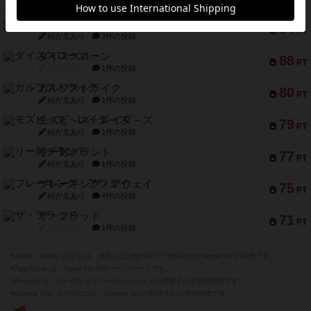
紹介文なし
5件の投稿
ファースト・イン・フライト
94
PT
紹介文あり
3件の投稿
ダイススローン
88
PT
紹介文なし
1件の投稿
ガルフストライク
80
PT
紹介文あり
1件の投稿
モズビ－ズ・レイダ－ズ
79
PT
紹介文あり
1件の投稿
リー対グラント
77
PT
紹介文あり
1件の投稿
ブレーキング・アウェイ
75
PT
紹介文あり
4件の投稿
ザ・フラッド
71
PT
紹介文なし
1件の投稿
※Apple、Apple のロゴ は、米国および他の国々で登録されたApple Inc.の商標です。
※App Store は、Apple Inc.のサービスマークです。
※Android は、グーグル インコーポレイテッドの商標または登録商標です。
※Google Play とそのロゴは、Google Inc.の商標または登録商標です。