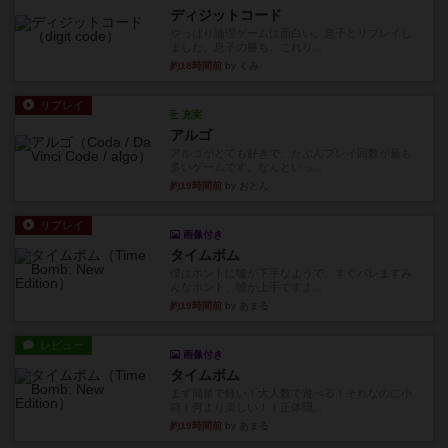
ディジットコード
やっぱり論理ゲームは面白い。息子とリプレイし
ました。息子の勝ち。これリ...
約18時間前
by くみ
リプレイ
充実
アルゴ
アルゴがとても好きで、たぶんプレイ回数が最も
多いゲームです。なんといっ...
約19時間前
by おとん
リプレイ
画像付き
タイムボム
僕はホントに嘘が下手なようで、すぐバレますみ
んなホント、嘘が上手ですよ...
約19時間前
by あまる
レビュー
画像付き
タイムボム
まず簡単で軽い！大人数で遊べる！それなのに小
箱！何より楽しい！！正体隠...
約19時間前
by あまる