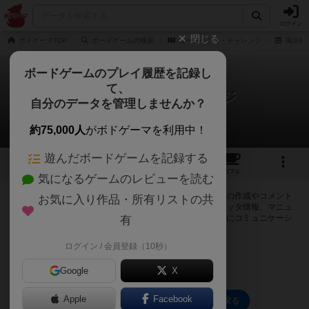
ログイン
閉じる
ボドゲーマTOP
ボードゲームの検索
コーテックス・チャレンジ
掲示板
ボードゲームのプレイ履歴を記録し
て、
コーテックス・チャレンジ
自分のデータを管理しませんか？
0件の掲示板
約75,000人
がボドゲーマを利用中！
遊んだボードゲームを記録する
1
21
トップ
画像
動画
レビュー
カフェ
気になるゲームのレビューを読む
ログインするとコーテックス・チャレンジに関する掲示板の作成やコメント
お気に入り作品・所有リストの共
の書き込みが出来るようになります。ルールの疑問やエラッタ情報、マニュ
アルでは判断し辛い曖昧な表記等について会員同士で自由にコミュニケーシ
有
ョンをとることが出来ます。
ログイン / 会員登録（10秒）
ログイン/無料会員登録
Google
X
Apple
Facebook
コーテックス・チャレンジのトップに戻る