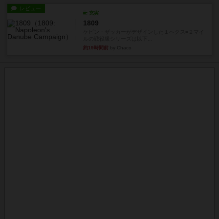
レビュー
充実
1809
ケビン・ザッカーがデザインした１ヘクス=２マイ
ルの戦役級シリーズは以下...
約19時間前
by Chaco