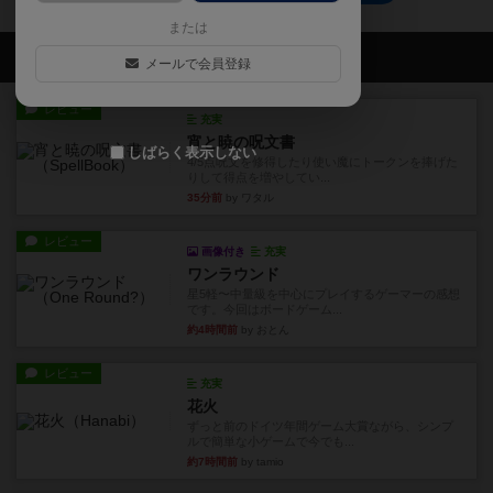
または
会員の新しい投稿
メールで会員登録
レビュー
充実
宵と暁の呪文書
しばらく表示しない
4/5点呪文を修得したり使い魔にトークンを捧げた
りして得点を増やしてい...
35分前
by ワタル
レビュー
画像付き
充実
ワンラウンド
星5軽〜中量級を中心にプレイするゲーマーの感想
です。今回はボードゲーム...
約4時間前
by おとん
レビュー
充実
花火
ずっと前のドイツ年間ゲーム大賞ながら、シンプ
ルで簡単な小ゲームで今でも...
約7時間前
by tamio