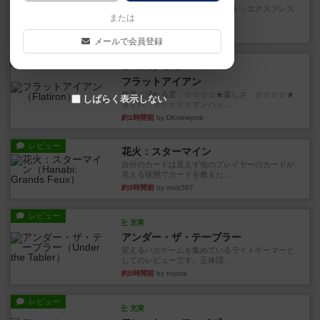
乗客の皆様、トランスオリエント・エクスプレス
または
にご乗車ありがとうございま...
3分前
by jurong
メールで会員登録
レビュー
画像付き
充実
フラットアイアン
世界に浸れる度 ☆☆☆☆★楽しさ ☆☆☆☆★
しばらく表示しない
タイパ ☆☆☆☆☆マンハッ...
約1時間前
by DKnewyork
レビュー
花火：スターマイン
自分のカードは見えず他のプレイヤーのカードが
見える状態でカードを教えた...
約3時間前
by mob567
レビュー
充実
アンダー・ザ・テーブラー
笑えるバカゲームを集めているライトゲーマーと
してのレビューです。正体隠...
約5時間前
by toyota
レビュー
充実