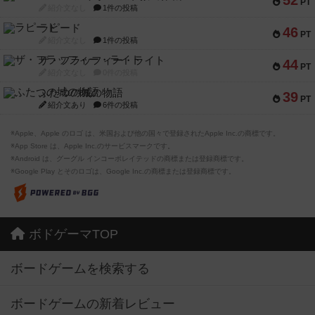
52
PT
紹介文なし
1件の投稿
ラピード
46
PT
紹介文なし
1件の投稿
ザ・フラッフィー・ライト
44
PT
紹介文なし
0件の投稿
ふたつの城の物語
39
PT
紹介文あり
6件の投稿
※Apple、Apple のロゴ は、米国および他の国々で登録されたApple Inc.の商標です。
※App Store は、Apple Inc.のサービスマークです。
※Android は、グーグル インコーポレイテッドの商標または登録商標です。
※Google Play とそのロゴは、Google Inc.の商標または登録商標です。
ボドゲーマTOP
ボードゲームを検索する
ボードゲームの新着レビュー