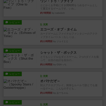
ワン・トゥ・ファイブ
とにかくお手軽にすき間時間をうめるゲームとし
て重宝するゲームです。いわ...
約7時間前
by nabekoh
レビュー
充実
エコーズ・オブ・タイム
カードゲームにファイナルファンタジーのアクテ
ィブタイムバトル（もしくは...
約11時間前
by ジェイとと
レビュー
シャット・ザ・ボックス
とてもシンプルなダイスゲーム。2つのダイスを振
って、出目の合計を自分の...
約11時間前
by OSAっち
レビュー
充実
オバケだぞ～
対人アナログプレイ。簡単なルールで誰とでも遊
べるゲーム。こんなの子ども...
約12時間前
by おーちゃん
レビュー
充実