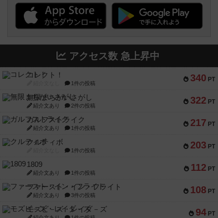
アクセス数 急上昇中
コレクト！
340
PT
紹介文なし
1件の投稿
無限まちがいさがし
322
PT
紹介文あり
2件の投稿
ガルフストライク
217
PT
紹介文あり
1件の投稿
クルティボ
203
PT
紹介文なし
1件の投稿
1809
112
PT
紹介文あり
1件の投稿
ファースト・イン・フライト
108
PT
紹介文あり
3件の投稿
モズビ－ズ・レイダ－ズ
94
PT
紹介文あり
1件の投稿