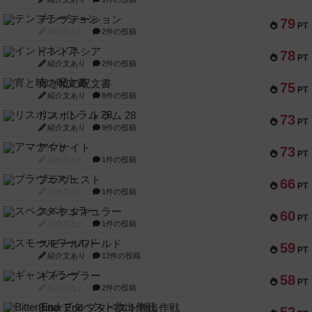
テンプテーション
79
PT
紹介文なし
2件の投稿
インドネシア
78
PT
紹介文あり
2件の投稿
宵と暁の呪文書
75
PT
紹介文あり
8件の投稿
リスボン・トラム 28
73
PT
紹介文あり
9件の投稿
アマナイト
73
PT
紹介文なし
1件の投稿
ブラヴェスト
66
PT
紹介文なし
1件の投稿
スペクタキュラー
60
PT
紹介文なし
1件の投稿
スモールワールド
59
PT
紹介文あり
13件の投稿
ギャンブラー
58
PT
紹介文なし
2件の投稿
Bitter End ブタペスト救出作戦