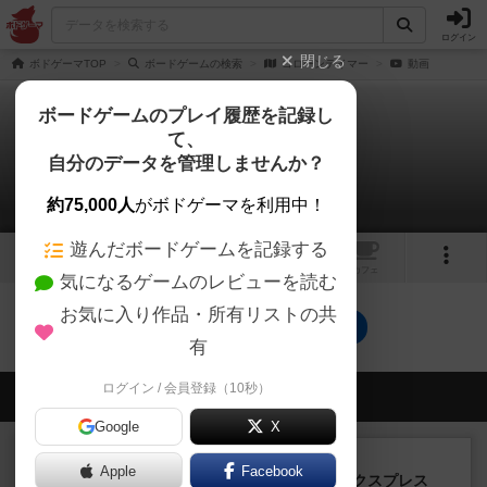
ログイン
閉じる
ボドゲーマTOP
ボードゲームの検索
コローンテイマー
動画
ボードゲームのプレイ履歴を記録し
て、
コローンテイマー
自分のデータを管理しませんか？
0件の動画
約75,000人
がボドゲーマを利用中！
遊んだボードゲームを記録する
2
1
トップ
画像
動画
レビュー
カフェ
気になるゲームのレビューを読む
お気に入り作品・所有リストの共
コローンテイマーのトップに戻る
有
ログイン / 会員登録（10秒）
会員の新しい投稿
Google
X
ルール/インスト
画像付き
充実
Apple
Facebook
トランスオリエント・エクスプレス