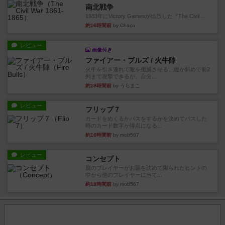
南北戦争
1983年にVictory Gamesが出版した『The Civil ...
約16時間前
by Chaco
レビュー
画像付き
ファイアー・ブルズ / 火牛陣
火牛を引き連れて敵を殲滅させる。縦か斜めで前2
列まで攻撃できるが、自分...
約18時間前
by うらまこ
レビュー
フリップ７
カードをめくるかパスをするかを決めてパスした
時のカード数字が得点になる...
約18時間前
by mob567
レビュー
コンセプト
親のプレイヤーがお題を決めて限られたヒントの
中から他のプレイヤーに当て...
約18時間前
by mob567