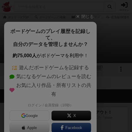
ログイン
閉じる
ボドゲーマTOP
ボードゲームの検索
コローンテイマー
拡張版/関連作
ボードゲームのプレイ履歴を記録し
て、
コローンテイマー
自分のデータを管理しませんか？
拡張/関連作品 0件
約75,000人
がボドゲーマを利用中！
遊んだボードゲームを記録する
2
1
トップ
画像
動画
レビュー
カフェ
気になるゲームのレビューを読む
お気に入り作品・所有リストの共
有
会員の新しい投稿
ログイン / 会員登録（10秒）
レビュー
アンブッシュ！：ムーブアウト！
Google
X
1984年にVictory Gamesが出版した『Move
Out！』...
Apple
17分前
by Chaco
Facebook