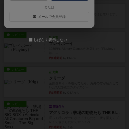
レビュー
または
スカルキング
とにかく楽しい！最高のゲームではと思います。
メールで会員登録
ルールは多少ゲーム慣れした...
31分前
by ジェイとと
レビュー
充実
しばらく表示しない
プレイボーイ
1986年にVictory Gamesが出版した『Playboy』
は、...
約1時間前
by Chaco
レビュー
充実
クリーグ
某動画サイトを眺めてたら、海外の方が紹介して
いた2人対戦型のダイスゲー...
約1時間前
by OSAっち
レビュー
画像付き
アグリコラ：牧場の動物たち THE BIG BOX
長らく積みゲーになってましたが、腰を据えてプ
レイできましたのでやってみ...
約3時間前
by くみ