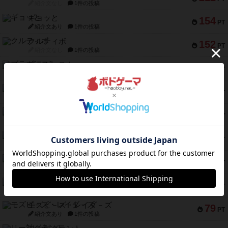
紹介文なし
1件の投稿
ギョッと
154
PT
紹介文あり
1件の投稿
クルティボ
152
PT
紹介文なし
1件の投稿
ブラヴェスト
140
PT
紹介文なし
1件の投稿
ドブル：ポケットモンスター
122
PT
紹介文あり
4件の投稿
ジャンヌ・ダルク-オルレアン ドロー＆ライト
118
PT
紹介文なし
5件の投稿
ファースト・イン・フライト
94
PT
紹介文あり
3件の投稿
ダイススローン
88
PT
紹介文なし
1件の投稿
ガルフストライク
80
PT
紹介文あり
1件の投稿
モズビ－ズ・レイダ－ズ
79
PT
紹介文あり
1件の投稿