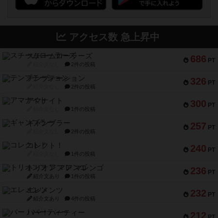
アクセス数 急上昇中
スチームローラーズ
686
PT
紹介文なし
2件の投稿
テンプテーション
326
PT
紹介文なし
2件の投稿
アマナイト
300
PT
紹介文なし
1件の投稿
ギャンブラー
257
PT
紹介文なし
2件の投稿
コレクト！
240
PT
紹介文なし
1件の投稿
トリオンフ ア マレンゴ
236
PT
紹介文あり
1件の投稿
エレメンツ
232
PT
紹介文あり
4件の投稿
バー！パーティー
212
PT