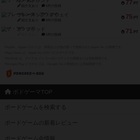
リー対グラント
77
PT
紹介文あり
1件の投稿
ブレーキング・アウェイ
75
PT
紹介文あり
4件の投稿
ザ・フラッド
71
PT
紹介文なし
1件の投稿
※Apple、Apple のロゴ は、米国および他の国々で登録されたApple Inc.の商標です。
※App Store は、Apple Inc.のサービスマークです。
※Android は、グーグル インコーポレイテッドの商標または登録商標です。
※Google Play とそのロゴは、Google Inc.の商標または登録商標です。
ボドゲーマTOP
ボードゲームを検索する
ボードゲームの新着レビュー
ボードゲーム会情報