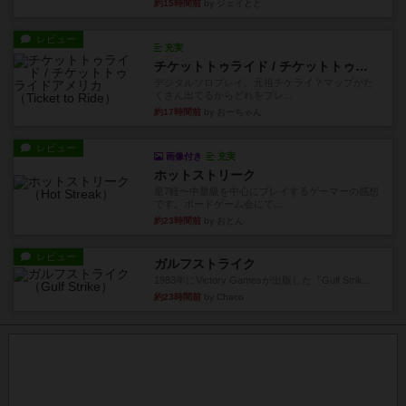
約15時間前
by ジェイとと
レビュー
充実
チケットトゥライド / チケットトゥライドアメリカ
デジタルソロプレイ。元祖チケライ？マップがた
くさん出てるからどれをプレ...
約17時間前
by おーちゃん
レビュー
画像付き
充実
ホットストリーク
星7軽〜中量級を中心にプレイするゲーマーの感想
です。ボードゲーム会にて...
約23時間前
by おとん
レビュー
ガルフストライク
1983年にVictory Gamesが出版した『Gulf Strik...
約23時間前
by Chaco