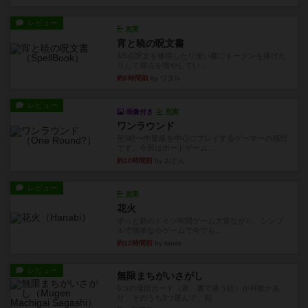
レビュー
充実
宵と暁の呪文書
4/5点呪文を修得したり使い魔にトークンを捧げた
りして得点を増やしてい...
約6時間前
by ワタル
レビュー
画像付き
充実
ワンラウンド
星5軽〜中量級を中心にプレイするゲーマーの感想
です。今回はボードゲーム...
約10時間前
by おとん
レビュー
充実
花火
ずっと前のドイツ年間ゲーム大賞ながら、シンプ
ルで簡単な小ゲームで今でも...
約12時間前
by tamio
レビュー
無限まちがいさがし
6つの場面カード（表、裏で違う絵）が何枚かあ
り、そのうち3つ選んで、同...