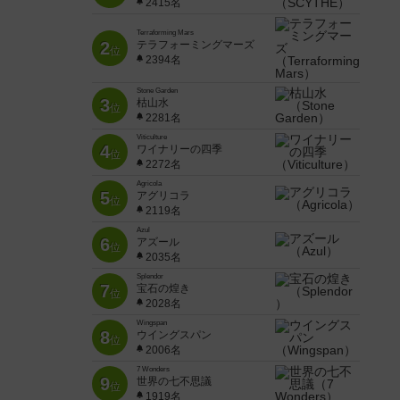
2415名
Terraforming Mars
2
テラフォーミングマーズ
位
2394名
Stone Garden
3
枯山水
位
2281名
Viticulture
4
ワイナリーの四季
位
2272名
Agricola
5
アグリコラ
位
2119名
Azul
6
アズール
位
2035名
Splendor
7
宝石の煌き
位
2028名
Wingspan
8
ウイングスパン
位
2006名
7 Wonders
9
世界の七不思議
位
1919名