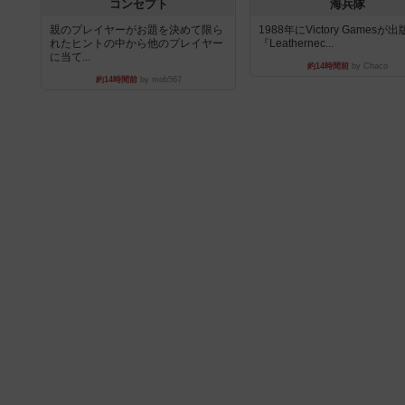
コンセプト
海兵隊
親のプレイヤーがお題を決めて限ら
1988年にVictory Gamesが
れたヒントの中から他のプレイヤー
『Leathernec...
に当て...
約14時間前
by Chaco
約14時間前
by mob567