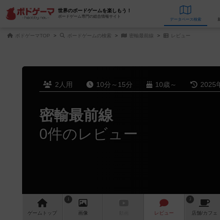
世界のボードゲームを楽しもう！
ボードゲーム専門の総合情報サイト
データベース
検
ボドゲーマTOP
ボードゲームの検索
密輸最前線
レビュー
2人用
10分～15分
10歳～
2025
密輸最前線
0件のレビュー
1
3
ゲーム
トップ
画像
動画
レビュー
店舗/
カフェ