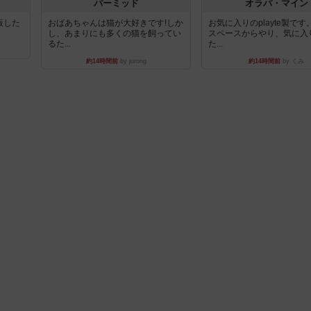
パーミッド
オラパ・マイン
出版した
おばあちゃんは猫が大好きです!しか
お気に入りのplayte製で
し、あまりにも多くの猫を飼ってい
スペースからやり、気に入
るた...
た...
約14時間前
by jurong
約14時間前
by くみ