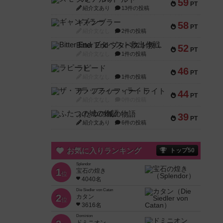
59
PT
紹介文あり
13件の投稿
ギャンブラー
58
PT
紹介文なし
2件の投稿
Bitter End ブタペスト救出作戦
52
PT
紹介文なし
1件の投稿
ラピード
46
PT
紹介文なし
1件の投稿
ザ・フラッフィー・ライト
44
PT
紹介文なし
0件の投稿
ふたつの城の物語
39
PT
紹介文あり
6件の投稿
お気に入りランキング
トップ50
Splendor
1
宝石の煌き
位
4040名
Die Siedler von Catan
2
カタン
位
3616名
Dominion
ドミニオン