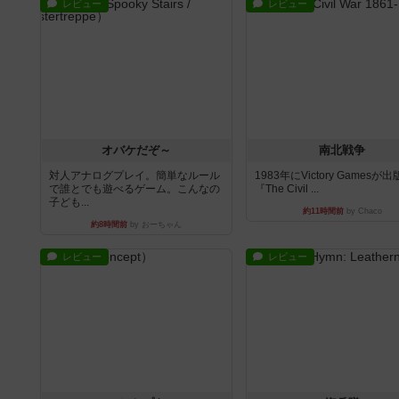
レビュー
レビュー
オバケだぞ～
南北戦争
対人アナログプレイ。簡単なルール
1983年にVictory Gamesが
で誰とでも遊べるゲーム。こんなの
『The Civil ...
子ども...
約11時間前
by Chaco
約8時間前
by おーちゃん
レビュー
レビュー