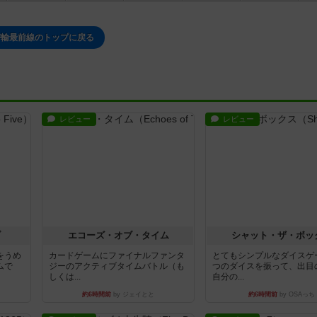
密輸最前線のトップに戻る
レビュー
レビュー
ブ
エコーズ・オブ・タイム
シャット・ザ・ボッ
をうめ
カードゲームにファイナルファンタ
とてもシンプルなダイスゲ
ムで
ジーのアクティブタイムバトル（も
つのダイスを振って、出目
しくは...
自分の...
約6時間前
by ジェイとと
約6時間前
by OSAっち