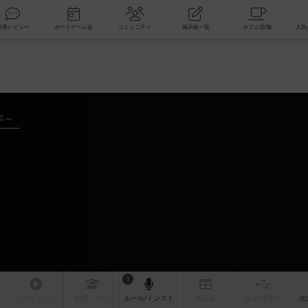
索
新着レビュー
ボードゲーム会
コミュニティ
掲示板一覧
年～
1
リプレイ
日記
戦略
・コツ
ルール
/インスト
掲示板
拡張/関連
作
次