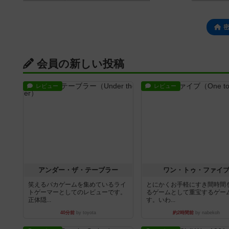
会員の新しい投稿
レビュー
レビュー
アンダー・ザ・テーブラー
ワン・トゥ・ファイ
笑えるバカゲームを集めているライ
とにかくお手軽にすき間時間
トゲーマーとしてのレビューです。
るゲームとして重宝するゲー
正体隠...
す。いわ...
40分前
by toyota
約2時間前
by nabekoh