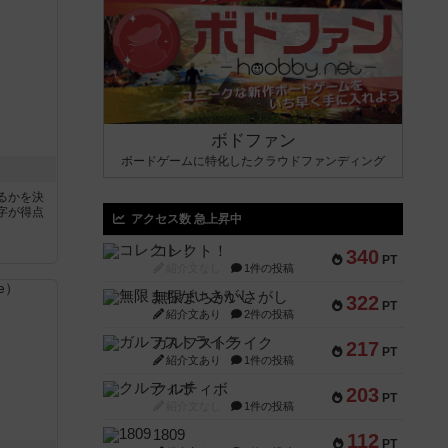
ボドファン
ボードゲームに特化したクラウドファンディング
るかを決
字が得点
アクセス数 急上昇中
コレクト！
340
PT
紹介文なし
1件の投稿
無限まちがいさがし
322
PT
紹介文あり
2件の投稿
ガルフストライク
217
PT
紹介文あり
1件の投稿
クルティボ
203
PT
紹介文なし
1件の投稿
1809
112
PT