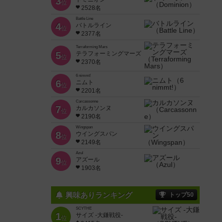
3
位
2528名
Battle Line
4
バトルライン
位
2377名
Terraforming Mars
5
テラフォーミングマーズ
位
2370名
6 nimmt!
6
ニムト
位
2201名
Carcassonne
7
カルカソンヌ
位
2190名
Wingspan
8
ウイングスパン
位
2149名
Azul
9
アズール
位
1903名
興味ありランキング
トップ50
SCYTHE
1
サイズ -大鎌戦役-
位