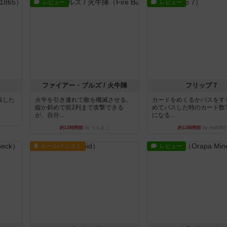
レビュー
レビュー
ファイアー・ブルズ / 火牛陣
フリップ７
出版した
火牛を引き連れて敵を殲滅させる。
カードをめくるかパスをす
縦か斜めで前2列まで攻撃できる
めてパスした時のカード数
が、自分...
になる...
約13時間前
by うらまこ
約13時間前
by mob567
ルール/インスト
レビュー