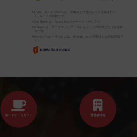
※Apple、Apple のロゴ は、米国および他の国々で登録された
Apple Inc.の商標です。
※App Store は、Apple Inc.のサービスマークです。
※Android は、グーグル インコーポレイテッドの商標または登録商
標です。
※Google Play とそのロゴは、Google Inc.の商標または登録商標で
す。
ボードゲームカフェ
運営者情報