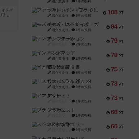
紹介文あり
1件の投稿
ファースト・イン・フライト
す。オラパ
108
PT
りまし
紹介文あり
3件の投稿
モズビ－ズ・レイダ－ズ
94
PT
紹介文あり
1件の投稿
テンプテーション
79
PT
紹介文なし
2件の投稿
インドネシア
78
PT
紹介文あり
2件の投稿
宵と暁の呪文書
75
PT
紹介文あり
8件の投稿
リスボン・トラム 28
73
PT
紹介文あり
9件の投稿
アマナイト
73
PT
紹介文なし
1件の投稿
ブラヴェスト
66
PT
紹介文なし
1件の投稿
スペクタキュラー
60
PT
紹介文なし
1件の投稿
スモールワールド