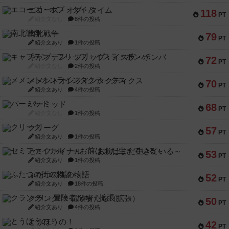
エコーズ・オブ・タイム
118
PT
紹介文なし
8件の投稿
南北戦争
79
PT
紹介文あり
1件の投稿
キャプテン・フリップ：イスラ・ボンバ
72
PT
紹介文なし
2件の投稿
メメントオンラインタクティクス
70
PT
紹介文あり
4件の投稿
パーミッド
68
PT
紹介文なし
1件の投稿
クリーグ
57
PT
紹介文あり
1件の投稿
セミファイナル ～お前はまだ生きている～
53
PT
紹介文あり
1件の投稿
ふたつの街の物語
52
PT
紹介文あり
18件の投稿
クランク! ：冒険者たち（拡張）
50
PT
紹介文あり
4件の投稿
とうほうの！
42
PT