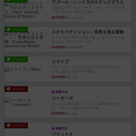
アズール：シントラのステンドグラス
大好きなアズールシリーズ。ステンドグラスを作
っていきます✨1部より自由...
約7時間前
by しんたろ
レビュー
エクスペディション：世界を巡る冒険
クラマー氏の不朽の名作。新しいボードゲームほ
どおもしろいはず？いいえ。...
約8時間前
by 田中昌平
レビュー
スライプ
メインコマ一つサブコマ四つでそれぞれプレイし
ます。動かし方はコマか壁に...
約8時間前
by くみ
リプレイ
画像付き
リーダーズ
久しぶりに取り出してプレイ。詰めきれなかっ
た…であっさり追い込まれて負...
約8時間前
by くみ
リプレイ
画像付き
ブリックス