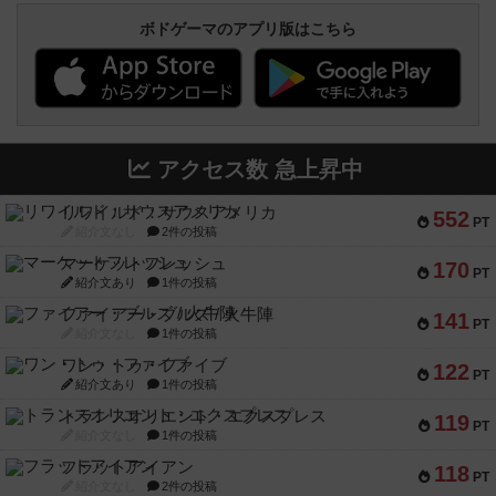
ボドゲーマのアプリ版はこちら
アクセス数 急上昇中
リワイルド：サウスアメリカ
552
PT
紹介文なし
2件の投稿
マーケットフレッシュ
170
PT
紹介文あり
1件の投稿
ファイアー・ブルズ / 火牛陣
141
PT
紹介文なし
1件の投稿
ワン・トゥ・ファイブ
122
PT
紹介文あり
1件の投稿
トランスオリエント・エクスプレス
119
PT
紹介文なし
1件の投稿
フラットアイアン
118
PT
紹介文なし
2件の投稿