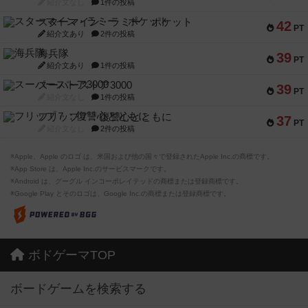
紹介文なし
1件の投稿
スターマイン・ラミー ポケット
42
PT
紹介文あり
2件の投稿
海兵隊
39
PT
紹介文あり
1件の投稿
スーパーストア3000
39
PT
紹介文なし
1件の投稿
フリップ７：復讐心とともに
37
PT
紹介文なし
2件の投稿
※Apple、Apple のロゴ は、米国および他の国々で登録されたApple Inc.の商標です。
※App Store は、Apple Inc.のサービスマークです。
※Android は、グーグル インコーポレイテッドの商標または登録商標です。
※Google Play とそのロゴは、Google Inc.の商標または登録商標です。
ボドゲーマTOP
ボードゲームを検索する