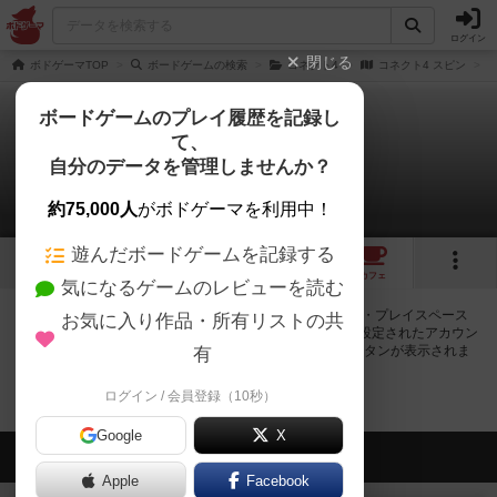
ログイン
閉じる
ボドゲーマTOP
ボードゲームの検索
コネクト4
コネクト4 スピン
ボードゲームのプレイ履歴を記録し
て、
コネクト4 スピン
自分のデータを管理しませんか？
0店のカフェ/スペースが提供中
約75,000人
がボドゲーマを利用中！
遊んだボードゲームを記録する
1
トップ
画像
動画
レビュー
カフェ
気になるゲームのレビューを読む
コネクト4 スピンで遊ぶことができるボードゲームカフェ・プレイスペース
お気に入り作品・所有リストの共
が0店登録されています。公開プロフィールの都道府県が設定されたアカウン
トでログインすると、同じ都道府県内の店舗に絞り込むボタンが表示されま
有
す。
ログイン / 会員登録（10秒）
Google
X
会員の新しい投稿
Apple
Facebook