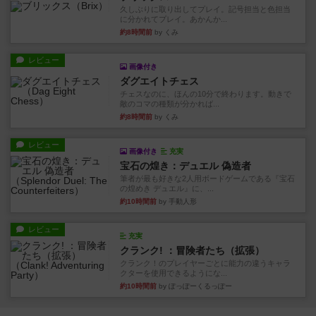
久しぶりに取り出してプレイ。記号担当と色担当
に分かれてプレイ。あかんか...
約8時間前
by くみ
レビュー
画像付き
ダグエイトチェス
チェスなのに、ほんの10分で終わります。動きで
敵のコマの種類が分かれば...
約8時間前
by くみ
レビュー
画像付き
充実
宝石の煌き：デュエル 偽造者
筆者が最も好きな2人用ボードゲームである『宝石
の煌めき デュエル』に、...
約10時間前
by 手動人形
レビュー
充実
クランク! ：冒険者たち（拡張）
クランク！のプレイヤーごとに能力の違うキャラ
クターを使用できるようにな...
約10時間前
by ぽっぽーくるっぽー