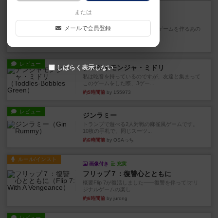
レビュー
充実
または
フィッシェン
メールで会員登録
デジタルソロプレイ。毒のあるゲームを作るあの
人がデザイン。箱絵からもう...
約1時間前
by おーちゃん
レビュー
しばらく表示しない
ナンジャモンジャ・ミドリ
私は吃音を持っているのですが、友達と集まって
このゲームをした際、3ゲー...
約5時間前
by 155973
レビュー
ジンラミー
トランプで遊べる2人対戦の麻雀風ゲームです。
10枚の手札で、同じスーツ...
約6時間前
by OSAっち
ルール/インスト
画像付き
充実
フリップ７：復讐心とともに
概要Flip 7が復活しました――復讐を伴って!オリ
ジナルゲームの楽し...
約6時間前
by jurong
レビュー