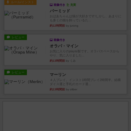
ルール/インスト
画像付き
充実
パーミッド
おばあちゃんは猫が大好きです!しかし、あまりに
も多くの猫を飼っているた...
約12時間前
by jurong
レビュー
画像付き
オラパ・マイン
お気に入りのplayte製です。オラパスペースから
やり、気に入りました...
約13時間前
by くみ
レビュー
マーリン
４人プレイ。インスト1時間プレイ2時間半。結構
ダイス運と手札のカード運...
約13時間前
by oliber