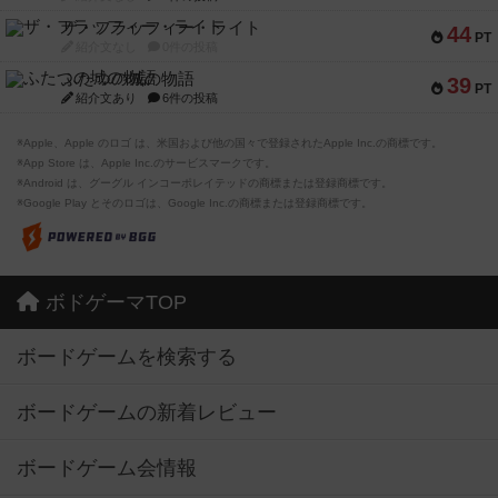
ザ・フラッフィー・ライト
44
PT
紹介文なし
0件の投稿
ふたつの城の物語
39
PT
紹介文あり
6件の投稿
※Apple、Apple のロゴ は、米国および他の国々で登録されたApple Inc.の商標です。
※App Store は、Apple Inc.のサービスマークです。
※Android は、グーグル インコーポレイテッドの商標または登録商標です。
※Google Play とそのロゴは、Google Inc.の商標または登録商標です。
ボドゲーマTOP
ボードゲームを検索する
ボードゲームの新着レビュー
ボードゲーム会情報