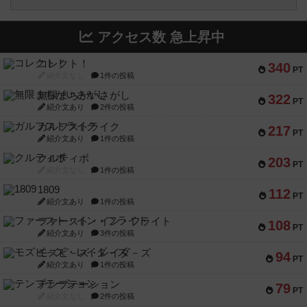
アクセス数 急上昇中
コレクト！
340
PT
紹介文なし
1件の投稿
無限まちがいさがし
322
PT
紹介文あり
2件の投稿
ガルフストライク
217
PT
紹介文あり
1件の投稿
クルティボ
203
PT
紹介文なし
1件の投稿
1809
112
PT
紹介文あり
1件の投稿
ファースト・イン・フライト
108
PT
紹介文あり
3件の投稿
モズビ－ズ・レイダ－ズ
94
PT
紹介文あり
1件の投稿
テンプテーション
79
PT
紹介文なし
2件の投稿