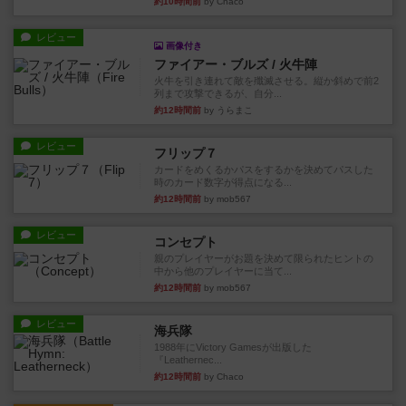
約10時間前
by Chaco
レビュー
画像付き
ファイアー・ブルズ / 火牛陣
火牛を引き連れて敵を殲滅させる。縦か斜めで前2
列まで攻撃できるが、自分...
約12時間前
by うらまこ
レビュー
フリップ７
カードをめくるかパスをするかを決めてパスした
時のカード数字が得点になる...
約12時間前
by mob567
レビュー
コンセプト
親のプレイヤーがお題を決めて限られたヒントの
中から他のプレイヤーに当て...
約12時間前
by mob567
レビュー
海兵隊
1988年にVictory Gamesが出版した
『Leathernec...
約12時間前
by Chaco