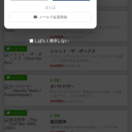
27分前
by nabekoh
または
レビュー
充実
メールで会員登録
エコーズ・オブ・タイム
カードゲームにファイナルファンタジーのアクテ
ィブタイムバトル（もしくは...
約4時間前
by ジェイとと
しばらく表示しない
レビュー
シャット・ザ・ボックス
とてもシンプルなダイスゲーム。2つのダイスを振
って、出目の合計を自分の...
約5時間前
by OSAっち
レビュー
充実
オバケだぞ～
対人アナログプレイ。簡単なルールで誰とでも遊
べるゲーム。こんなの子ども...
約6時間前
by おーちゃん
レビュー
充実
南北戦争
1983年にVictory Gamesが出版した『The Civil ...