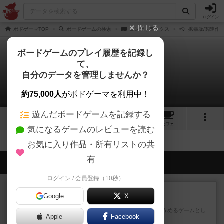
ログイン
閉じる
ボドゲーマTOP
ボードゲームの検索
コンボトラックス
拡張版/関連作
ボードゲームのプレイ履歴を記録し
て、
コンボトラックス
自分のデータを管理しませんか？
拡張/関連作品 0件
約75,000人
がボドゲーマを利用中！
遊んだボードゲームを記録する
3
4
トップ
画像
動画
レビュー
カフェ
気になるゲームのレビューを読む
お気に入り作品・所有リストの共
有
会員の新しい投稿
ログイン / 会員登録（10秒）
レビュー
充実
Google
X
ワン・トゥ・ファイブ
とにかくお手軽にすき間時間をうめるゲームとし
Apple
Facebook
て重宝するゲームです。いわ...