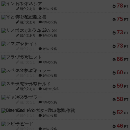
インドネシア
78
PT
紹介文あり
2件の投稿
宵と暁の呪文書
75
PT
紹介文あり
8件の投稿
リスボン・トラム 28
73
PT
紹介文あり
9件の投稿
アマナイト
73
PT
紹介文なし
1件の投稿
ブラヴェスト
66
PT
紹介文なし
1件の投稿
スペクタキュラー
60
PT
紹介文なし
1件の投稿
スモールワールド
59
PT
紹介文あり
13件の投稿
ギャンブラー
58
PT
紹介文なし
2件の投稿
Bitter End ブタペスト救出作戦
52
PT
紹介文なし
1件の投稿
ラピード
46
PT
紹介文なし
1件の投稿