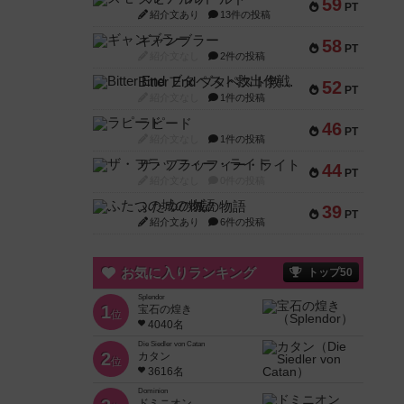
59
PT
紹介文あり
13件の投稿
ギャンブラー
58
PT
紹介文なし
2件の投稿
Bitter End ブタペスト救出作戦
52
PT
紹介文なし
1件の投稿
ラピード
46
PT
紹介文なし
1件の投稿
ザ・フラッフィー・ライト
44
PT
紹介文なし
0件の投稿
ふたつの城の物語
39
PT
紹介文あり
6件の投稿
お気に入りランキング
トップ50
Splendor
1
宝石の煌き
位
4040名
Die Siedler von Catan
2
カタン
位
3616名
Dominion
ドミニオン