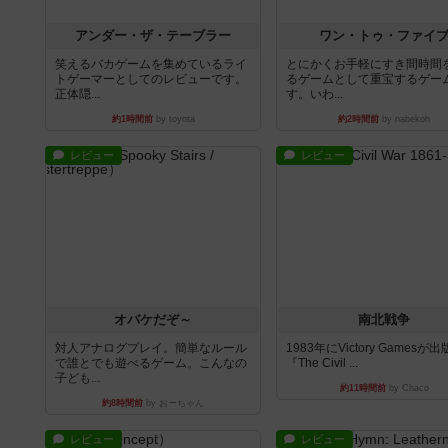
アンダー・ザ・テーブラー
ワン・トゥ・ファイ
笑えるバカゲームを集めているライ
とにかくお手軽にすき間時間
トゲーマーとしてのレビューです。
るゲームとして重宝するゲー
正体隠...
す。いわ...
約1時間前
by toyota
約2時間前
by nabekoh
レビュー
レビュー
オバケだぞ～
南北戦争
対人アナログプレイ。簡単なルール
1983年にVictory Gamesが
で誰とでも遊べるゲーム。こんなの
『The Civil ...
子ども...
約11時間前
by Chaco
約8時間前
by おーちゃん
レビュー
レビュー