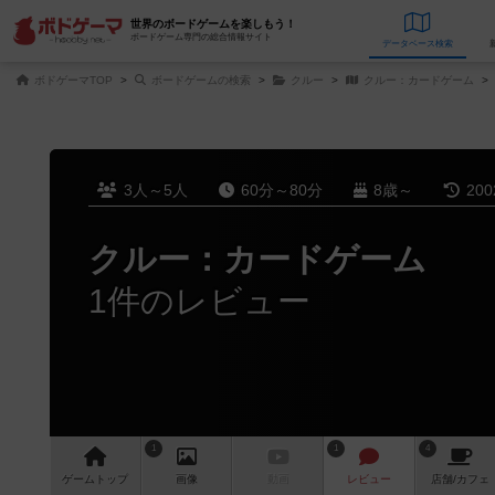
世界のボードゲームを楽しもう！
ボードゲーム専門の総合情報サイト
データベース
検
ボドゲーマTOP
ボードゲームの検索
クルー
クルー：カードゲーム
3人～5人
60分～80分
8歳～
20
クルー：カードゲーム
1件のレビュー
1
1
4
ゲーム
トップ
画像
動画
レビュー
店舗/
カフェ