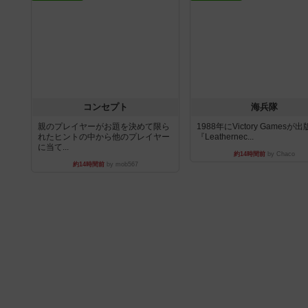
コンセプト
海兵隊
親のプレイヤーがお題を決めて限ら
1988年にVictory Gamesが
れたヒントの中から他のプレイヤー
『Leathernec...
に当て...
約14時間前
by Chaco
約14時間前
by mob567