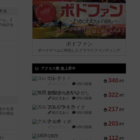
クス
ーム。2
の合計を
ボドファン
ボードゲームに特化したクラウドファンディング
アクセス数 急上昇中
コレクト！
340
PT
紹介文なし
1件の投稿
無限まちがいさがし
322
PT
紹介文あり
2件の投稿
ガルフストライク
217
るかを決
PT
紹介文あり
1件の投稿
字が得点
クルティボ
203
PT
紹介文なし
1件の投稿
1809
112
PT