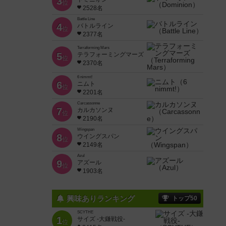
3
位
2528名
Battle Line
4
バトルライン
位
2377名
Terraforming Mars
5
テラフォーミングマーズ
位
2370名
6 nimmt!
6
ニムト
位
2201名
Carcassonne
7
カルカソンヌ
位
2190名
Wingspan
8
ウイングスパン
位
2149名
Azul
9
アズール
位
1903名
興味ありランキング
トップ50
SCYTHE
1
サイズ -大鎌戦役-
位