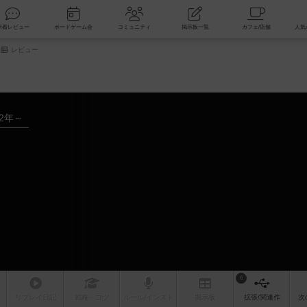
索
新着レビュー
ボードゲーム会
コミュニティ
掲示板一覧
レビュー
02年～
6
リプレイ
日記
戦略
・コツ
ルール
/インスト
掲示板
拡張/関連
作
次