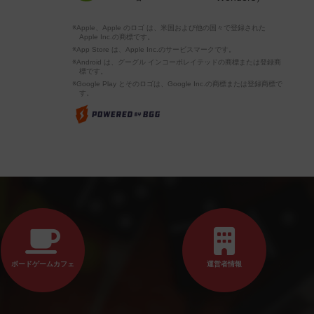
※Apple、Apple のロゴ は、米国および他の国々で登録された
Apple Inc.の商標です。
※App Store は、Apple Inc.のサービスマークです。
※Android は、グーグル インコーポレイテッドの商標または登録商
標です。
※Google Play とそのロゴは、Google Inc.の商標または登録商標で
す。
ボードゲームカフェ
運営者情報