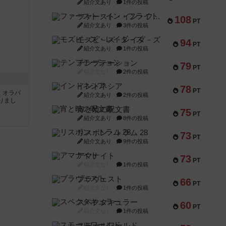
紹介文あり
1件の投稿
ファースト・イン・フライト
108
PT
紹介文あり
3件の投稿
モズビ－ズ・レイダ－ズ
94
PT
紹介文あり
1件の投稿
テンプテーション
79
PT
紹介文なし
2件の投稿
インドネシア
78
PT
す。オラパ
紹介文あり
2件の投稿
りまし
宵と暁の呪文書
75
PT
紹介文あり
8件の投稿
リスボン・トラム 28
73
PT
紹介文あり
9件の投稿
アマナイト
73
PT
紹介文なし
1件の投稿
ブラヴェスト
66
PT
紹介文なし
1件の投稿
スペクタキュラー
60
PT
紹介文なし
1件の投稿
スモールワールド