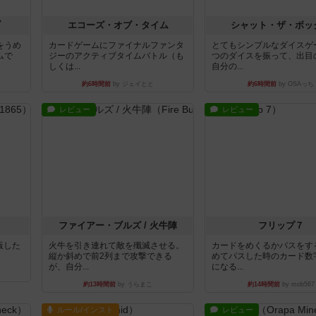
ブ
エコーズ・オブ・タイム
シャット・ザ・ボッ
をうめ
カードゲームにファイナルファンタ
とてもシンプルなダイスゲ
ムで
ジーのアクティブタイムバトル（も
つのダイスを振って、出目
しくは...
自分の...
約6時間前
by ジェイとと
約6時間前
by OSAっち
レビュー
レビュー
ファイアー・ブルズ / 火牛陣
フリップ７
出版した
火牛を引き連れて敵を殲滅させる。
カードをめくるかパスをす
縦か斜めで前2列まで攻撃できる
めてパスした時のカード数
が、自分...
になる...
約13時間前
by うらまこ
約14時間前
by mob567
ルール/インスト
レビュー