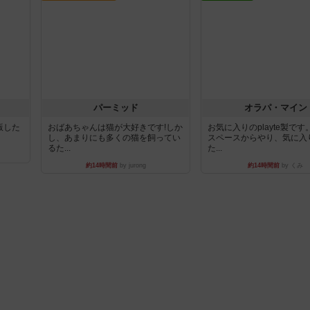
パーミッド
オラパ・マイン
出版した
おばあちゃんは猫が大好きです!しか
お気に入りのplayte製で
し、あまりにも多くの猫を飼ってい
スペースからやり、気に入
るた...
た...
約14時間前
by jurong
約14時間前
by くみ