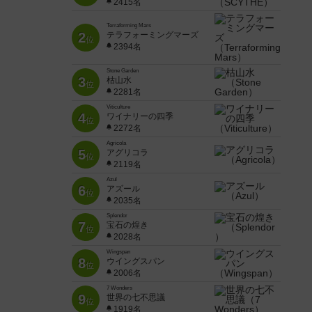
2415名
Terraforming Mars
2
テラフォーミングマーズ
位
2394名
Stone Garden
3
枯山水
位
2281名
Viticulture
4
ワイナリーの四季
位
2272名
Agricola
5
アグリコラ
位
2119名
Azul
6
アズール
位
2035名
Splendor
7
宝石の煌き
位
2028名
Wingspan
8
ウイングスパン
位
2006名
7 Wonders
9
世界の七不思議
位
1919名