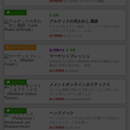
約5時間前
by ヒロ(新！ボードゲーム家族)
レビュー
充実
アルナックの失われし遺跡
アナログ対人プレイ数回。クニツィア先生の名作
「エルドラドを探して」にあ...
約7時間前
by おーちゃん
ルール/インスト
画像付き
充実
マーケットフレッシュ
目的あなたの店先に農産物の木箱を戦略的に積み
重ねて在庫を最大化し、競合...
約12時間前
by jurong
レビュー
メメントオンラインタクティクス
どんどん物量が増えて大変になっていく押し付け
合いが楽しいゲーム盛り上が...
約12時間前
by nekomanma222
レビュー
ヘックメック
サイコロゲームです1から5までの数字と芋虫がか
かれたダイス。これを振っ...
約13時間前
by みいやん