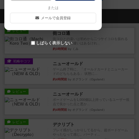
または
会員の新しい投稿
メールで会員登録
レビュー
街コロ通
街コロとの違いは初めから二つサイコロを振れる
しばらく表示しない
など、少しの違いはあるけれ...
約3時間前
by くみ
戦略やコツ
ニューオールド
ゲーム終了時に、「オールドカードとニューカー
ドのどちらもある」 状態に...
約4時間前
by オグランド（Oguland）
レビュー
ニューオールド
ボードゲームを1,000個以上持っているユーザー視
点で良かった点と悪か...
約4時間前
by オグランド（Oguland）
レビュー
デクリプト
プレイ感がしっかりしてるから、超ボードゲーム
やったなって感じ。パーティ...