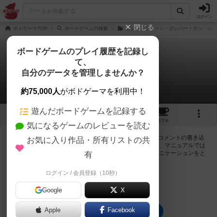
ログイン
閉じる
ボドゲーマTOP
ボードゲームの検索
ガンツ・シェーン・クレバー / ガン・シ
ボードゲームのプレイ履歴を記録し
て、
クレバー 4エバー
自分のデータを管理しませんか？
0件の掲示板
約75,000人
がボドゲーマを利用中！
遊んだボードゲームを記録する
1
2
4
トップ
画像
動画
レビュー
カフェ
気になるゲームのレビューを読む
ログインするとクレバー 4エバーに関する掲示板の作成やコメントの書き込
お気に入り作品・所有リストの共
みが出来るようになります。ルールの疑問やエラッタ情報、マニュアルでは
判断し辛い曖昧な表記等について会員同士で自由にコミュニケーションをと
有
ることが出来ます。
ログイン / 会員登録（10秒）
ログイン/無料会員登録
Google
X
Apple
Facebook
クレバー 4エバーのトップに戻る