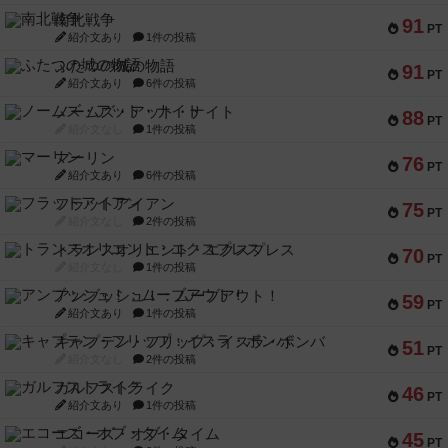
南北戦争
91
PT
紹介文あり
1件の投稿
ふたつの城の物語
91
PT
紹介文あり
6件の投稿
ノームズ・アット・ナイト
88
PT
紹介文なし
1件の投稿
マーリン
76
PT
紹介文あり
6件の投稿
フラットアイアン
75
PT
紹介文なし
2件の投稿
トランスオリエント・エクスプレス
70
PT
紹介文なし
1件の投稿
アンブッシュ！：ムーブアウト！
59
PT
紹介文あり
1件の投稿
キャプテン・フリップ：イスラ・ボンバ
51
PT
紹介文なし
2件の投稿
ガルフストライク
46
PT
紹介文あり
1件の投稿
エコーズ・オブ・タイム
45
PT