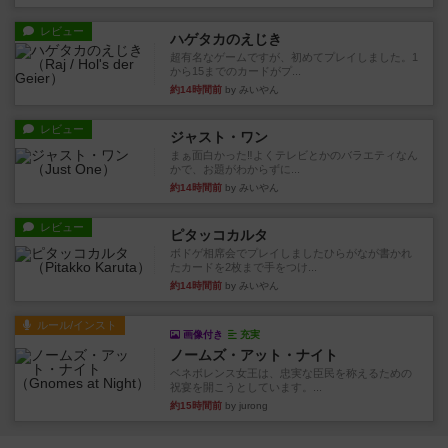
レビュー
ハゲタカのえじき
超有名なゲームですが、初めてプレイしました。1
から15までのカードがプ...
約14時間前
by みいやん
レビュー
ジャスト・ワン
まぁ面白かった‼️よくテレビとかのバラエティなん
かで、お題がわからずに...
約14時間前
by みいやん
レビュー
ピタッコカルタ
ボドゲ相席会でプレイしましたひらがなが書かれ
たカードを2枚まで手をつけ...
約14時間前
by みいやん
ルール/インスト
画像付き
充実
ノームズ・アット・ナイト
ベネボレンス女王は、忠実な臣民を称えるための
祝宴を開こうとしています。...
約15時間前
by jurong