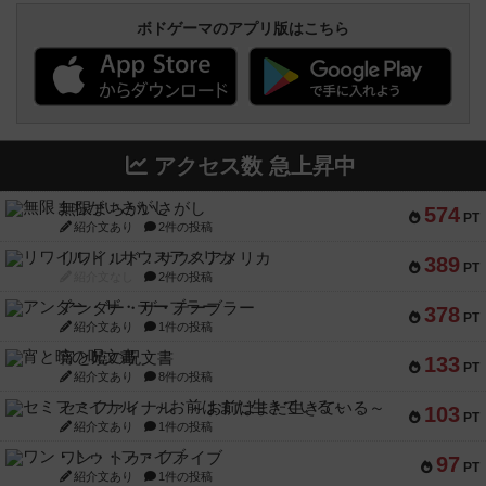
ボドゲーマのアプリ版はこちら
アクセス数 急上昇中
無限まちがいさがし
574
PT
紹介文あり
2件の投稿
リワイルド：サウスアメリカ
389
PT
紹介文なし
2件の投稿
アンダー・ザ・テーブラー
378
PT
紹介文あり
1件の投稿
宵と暁の呪文書
133
PT
紹介文あり
8件の投稿
セミファイナル ～お前はまだ生きている～
103
PT
紹介文あり
1件の投稿
ワン・トゥ・ファイブ
97
PT
紹介文あり
1件の投稿