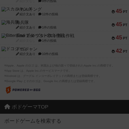
紹介文なし
8件の投稿
スカルキング
45
PT
紹介文あり
12件の投稿
海兵隊
45
PT
紹介文あり
1件の投稿
Bitter End ブタペスト救出作戦
45
PT
紹介文なし
1件の投稿
ドコジャン
42
PT
紹介文あり
10件の投稿
※Apple、Apple のロゴ は、米国および他の国々で登録されたApple Inc.の商標です。
※App Store は、Apple Inc.のサービスマークです。
※Android は、グーグル インコーポレイテッドの商標または登録商標です。
※Google Play とそのロゴは、Google Inc.の商標または登録商標です。
ボドゲーマTOP
ボードゲームを検索する