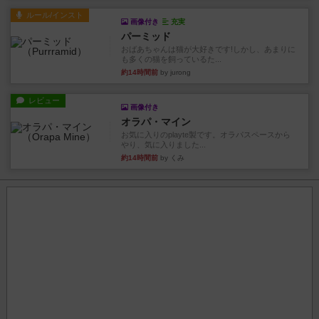
ルール/インスト
画像付き
充実
パーミッド
おばあちゃんは猫が大好きです!しかし、あまりに
も多くの猫を飼っているた...
約14時間前
by jurong
レビュー
画像付き
オラパ・マイン
お気に入りのplayte製です。オラパスペースから
やり、気に入りました...
約14時間前
by くみ