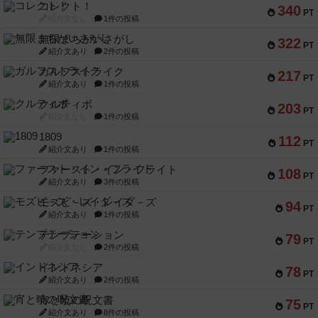
コレクト！
340
PT
紹介文なし
1件の投稿
無限まちがいさがし
322
PT
紹介文あり
2件の投稿
ガルフストライク
217
PT
紹介文あり
1件の投稿
クルティボ
203
PT
紹介文なし
1件の投稿
1809
112
PT
紹介文あり
1件の投稿
ファースト・イン・フライト
108
PT
紹介文あり
3件の投稿
モズビ－ズ・レイダ－ズ
94
PT
紹介文あり
1件の投稿
テンプテーション
79
PT
紹介文なし
2件の投稿
インドネシア
78
PT
紹介文あり
2件の投稿
宵と暁の呪文書
75
PT
紹介文あり
8件の投稿