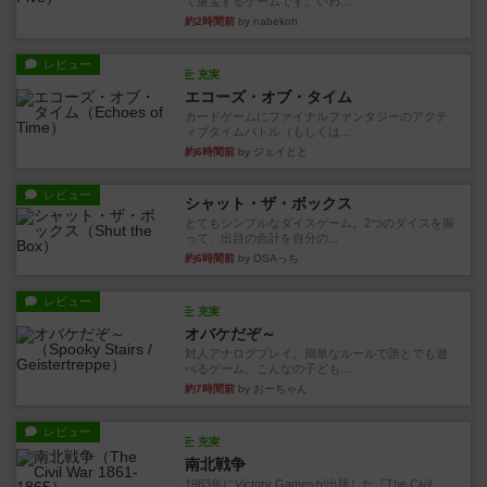
て重宝するゲームです。いわ...
約2時間前
by nabekoh
レビュー
充実
エコーズ・オブ・タイム
カードゲームにファイナルファンタジーのアクテ
ィブタイムバトル（もしくは...
約6時間前
by ジェイとと
レビュー
シャット・ザ・ボックス
とてもシンプルなダイスゲーム。2つのダイスを振
って、出目の合計を自分の...
約6時間前
by OSAっち
レビュー
充実
オバケだぞ～
対人アナログプレイ。簡単なルールで誰とでも遊
べるゲーム。こんなの子ども...
約7時間前
by おーちゃん
レビュー
充実
南北戦争
1983年にVictory Gamesが出版した『The Civil ...