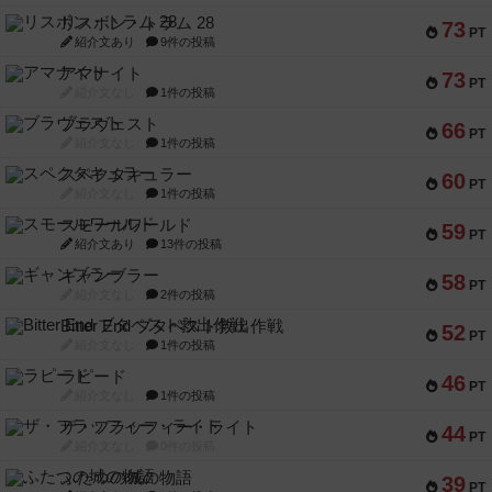
リスボン・トラム 28
73
PT
紹介文あり
9件の投稿
アマナイト
73
PT
紹介文なし
1件の投稿
ブラヴェスト
66
PT
紹介文なし
1件の投稿
スペクタキュラー
60
PT
紹介文なし
1件の投稿
スモールワールド
59
PT
紹介文あり
13件の投稿
ギャンブラー
58
PT
紹介文なし
2件の投稿
Bitter End ブタペスト救出作戦
52
PT
紹介文なし
1件の投稿
ラピード
46
PT
紹介文なし
1件の投稿
ザ・フラッフィー・ライト
44
PT
紹介文なし
0件の投稿
ふたつの城の物語
39
PT