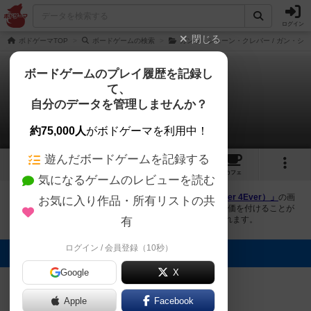
ログイン
閉じる
ボドゲーマTOP
ボードゲームの検索
ガンツ・シェーン・クレバー / ガン・シ
ボードゲームのプレイ履歴を記録し
て、
クレバー 4エバー
自分のデータを管理しませんか？
1件の画像
約75,000人
がボドゲーマを利用中！
遊んだボードゲームを記録する
1
2
4
トップ
画像
動画
レビュー
カフェ
気になるゲームのレビューを読む
ボドゲーマにログインすると、
「クレバー 4エバー（Clever 4Ever）」
の画
お気に入り作品・所有リストの共
像をアップロード出来たり、他のユーザーの投稿画像に評価を付けることが
できます。また、トップ6の画像は様々なページで表示されます。
有
ログイン / 会員登録（10秒）
トップに表示される画像
Google
X
まつなが
Apple
Facebook