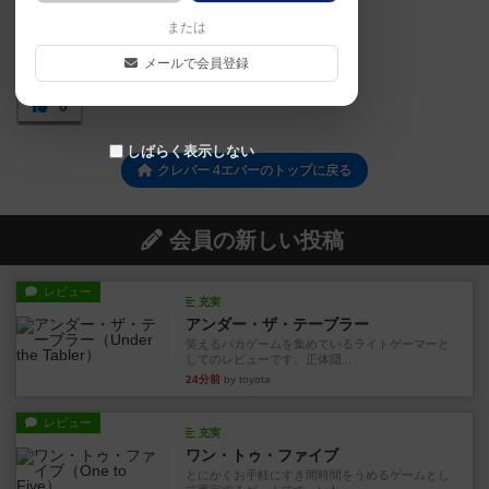
または
メールで会員登録
0
しばらく表示しない
クレバー 4エバーのトップに戻る
会員の新しい投稿
レビュー
充実
アンダー・ザ・テーブラー
笑えるバカゲームを集めているライトゲーマーと
してのレビューです。正体隠...
24分前
by toyota
レビュー
充実
ワン・トゥ・ファイブ
とにかくお手軽にすき間時間をうめるゲームとし