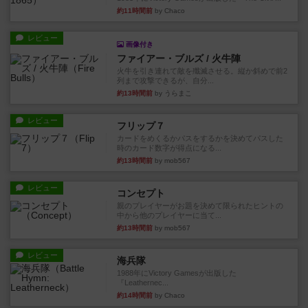
約11時間前
by Chaco
レビュー
画像付き
ファイアー・ブルズ / 火牛陣
火牛を引き連れて敵を殲滅させる。縦か斜めで前2
列まで攻撃できるが、自分...
約13時間前
by うらまこ
レビュー
フリップ７
カードをめくるかパスをするかを決めてパスした
時のカード数字が得点になる...
約13時間前
by mob567
レビュー
コンセプト
親のプレイヤーがお題を決めて限られたヒントの
中から他のプレイヤーに当て...
約13時間前
by mob567
レビュー
海兵隊
1988年にVictory Gamesが出版した
『Leathernec...
約14時間前
by Chaco