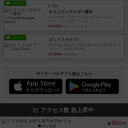
レビュー
充実
オラニエンブルガー運河
友人の所持してるゲームをさせてもらいました。
まだワーカーの置いていない...
約5時間前
by おっちょこちょい
レビュー
ゴットファイブ！
自分の前に背を向けて並ぶ5枚の手札の数字を当て
るゲーム。相手の手札/場...
約7時間前
by daisdice
ボドゲーマのアプリ版はこちら
アクセス数 急上昇中
リワイルド：サウスアメリカ
552
PT
紹介文なし
2件の投稿