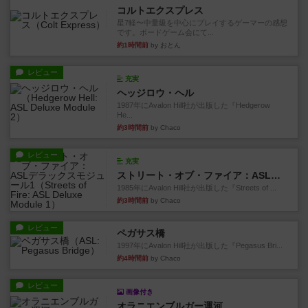
コルトエクスプレス
星7軽〜中量級を中心にプレイするゲーマーの感想
です。ボードゲーム会にて...
約1時間前
by おとん
レビュー
充実
ヘッジロウ・ヘル
1987年にAvalon Hill社が出版した『Hedgerow
He...
約3時間前
by Chaco
レビュー
充実
ストリート・オブ・ファイア：ASLデラックスモジュール1
1985年にAvalon Hill社が出版した『Streets of ...
約3時間前
by Chaco
レビュー
ペガサス橋
1997年にAvalon Hill社が出版した『Pegasus Bri...
約4時間前
by Chaco
レビュー
画像付き
オラニエンブルガー運河