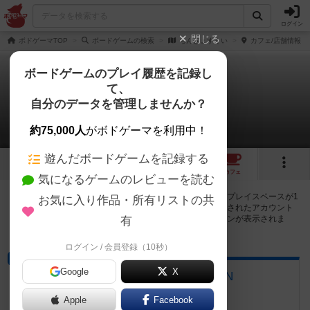
ログイン
閉じる
ボドゲーマTOP
ボードゲームの検索
ちんぎょすくい
カフェ/店舗情報
ボードゲームのプレイ履歴を記録し
て、
ちんぎょすくい
自分のデータを管理しませんか？
1店のカフェ/スペースが提供中
約75,000人
がボドゲーマを利用中！
遊んだボードゲームを記録する
1
トップ
画像
動画
レビュー
カフェ
気になるゲームのレビューを読む
ちんぎょすくいで遊ぶことができるボードゲームカフェ・プレイスペースが1
お気に入り作品・所有リストの共
店登録されています。公開プロフィールの都道府県が設定されたアカウント
でログインすると、同じ都道府県内の店舗に絞り込むボタンが表示されま
有
す。
ログイン / 会員登録（10秒）
ボードゲームカフェ
Google
X
ボードゲームカフェCARIVAN
奈良県香芝市真美ヶ丘２丁目１３−８
Apple
Facebook