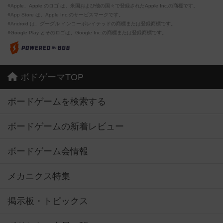
※Apple、Apple のロゴ は、米国および他の国々で登録されたApple Inc.の商標です。
※App Store は、Apple Inc.のサービスマークです。
※Android は、グーグル インコーポレイテッドの商標または登録商標です。
※Google Play とそのロゴは、Google Inc.の商標または登録商標です。
ボドゲーマTOP
ボードゲームを検索する
ボードゲームの新着レビュー
ボードゲーム会情報
メカニクス特集
掲示板・トピックス