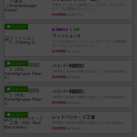
存在をうっすらと認識していたけど、セールやっ
てて、2人専用でワカプレと...
約4時間前
by みいやん
レビュー
画像付き
充実
フィッシェン2
ゲームの流れはフィッシェンだが、ゲーム開始時
はペリカンとエビの2スート...
約4時間前
by うらまこ
レビュー
パイパー戦闘団2
1996年にAvalon Hill社が出版した『Kampfgruppe...
約4時間前
by Chaco
レビュー
パイパー戦闘団1
1993年にAvalon Hill社が出版した『Kampfgruppe...
約5時間前
by Chaco
レビュー
レッドバリケ－ド工場
1989年にAvalon Hill社が出版した『Red Barrica...
約5時間前
by Chaco