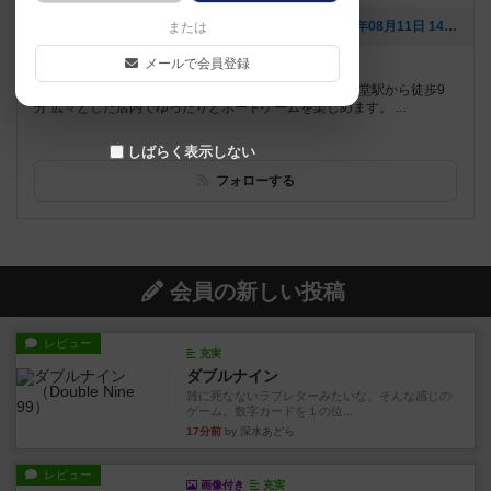
[NEW] 当店初のボードゲーム交流会開催！！！（2025年08月11日 14時17分）
または
メールで会員登録
遊べるボードゲーム
173個
奈良県香芝市のボードゲームカフェCARIVAN 近鉄五位堂駅から徒歩9
分 広々とした店内でゆったりとボードゲームを楽しめます。 ...
しばらく表示しない
フォローする
会員の新しい投稿
レビュー
充実
ダブルナイン
雑に死なないラブレターみたいな、そんな感じの
ゲーム。数字カードを１の位...
17分前
by 深水あどら
レビュー
画像付き
充実