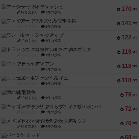
マーケットフレッシュ
170
PT
紹介文あり
1件の投稿
ファイアー・ブルズ / 火牛陣
141
PT
紹介文なし
1件の投稿
ワン・トゥ・ファイブ
122
PT
紹介文あり
1件の投稿
トランスオリエント・エクスプレス
119
PT
紹介文なし
1件の投稿
フラットアイアン
118
PT
紹介文なし
2件の投稿
エコーズ・オブ・タイム
118
PT
紹介文なし
8件の投稿
南北戦争
79
PT
紹介文あり
1件の投稿
キャプテン・フリップ：イスラ・ボンバ
72
PT
紹介文なし
2件の投稿
メメントオンラインタクティクス
70
PT
紹介文あり
4件の投稿
パーミッド
68
PT