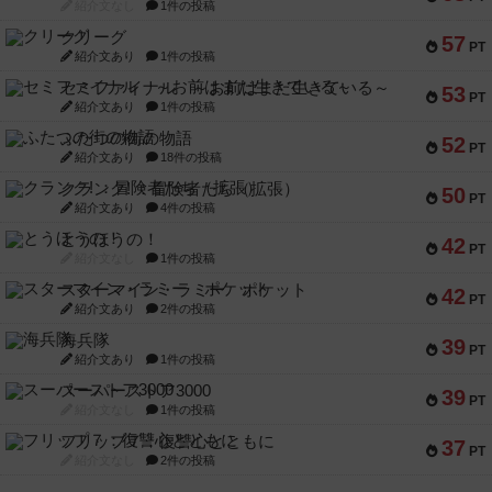
紹介文なし
1件の投稿
クリーグ
57
PT
紹介文あり
1件の投稿
セミファイナル ～お前はまだ生きている～
53
PT
紹介文あり
1件の投稿
ふたつの街の物語
52
PT
紹介文あり
18件の投稿
クランク! ：冒険者たち（拡張）
50
PT
紹介文あり
4件の投稿
とうほうの！
42
PT
紹介文なし
1件の投稿
スターマイン・ラミー ポケット
42
PT
紹介文あり
2件の投稿
海兵隊
39
PT
紹介文あり
1件の投稿
スーパーストア3000
39
PT
紹介文なし
1件の投稿
フリップ７：復讐心とともに
37
PT
紹介文なし
2件の投稿