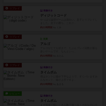
リプレイ
画像付き
ディジットコード
やっぱり論理ゲームは面白い。息子とリプレイし
ました。息子の勝ち。これリ...
約21時間前
by くみ
リプレイ
充実
アルゴ
アルゴがとても好きで、たぶんプレイ回数が最も
多いゲームです。なんといっ...
約22時間前
by おとん
リプレイ
画像付き
タイムボム
僕はホントに嘘が下手なようで、すぐバレますみ
んなホント、嘘が上手ですよ...
約22時間前
by あまる
レビュー
画像付き
タイムボム
まず簡単で軽い！大人数で遊べる！それなのに小