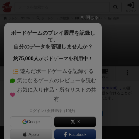
ログイン
閉じる
ボドゲーマTOP
ボードゲームの検索
ちんぎょすくい
画像
ボードゲームのプレイ履歴を記録し
て、
ちんぎょすくい
自分のデータを管理しませんか？
0件の画像
約75,000人
がボドゲーマを利用中！
遊んだボードゲームを記録する
1
トップ
画像
動画
レビュー
カフェ
気になるゲームのレビューを読む
ボドゲーマにログインすると、
「ちんぎょすくい（Chingyo sukui）」
の画
お気に入り作品・所有リストの共
像をアップロード出来たり、他のユーザーの投稿画像に評価を付けることが
できます。また、トップ6の画像は様々なページで表示されます。
有
ログイン / 会員登録（10秒）
ちんぎょすくいのトップに戻る
Google
X
会員の新しい投稿
Apple
Facebook