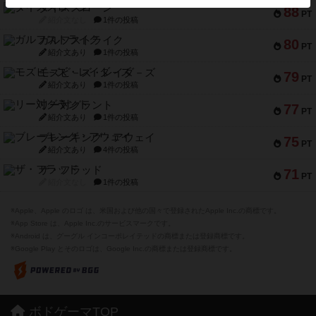
ダイススローン
88
PT
紹介文なし
1件の投稿
ガルフストライク
80
PT
紹介文あり
1件の投稿
モズビ－ズ・レイダ－ズ
79
PT
紹介文あり
1件の投稿
リー対グラント
77
PT
紹介文あり
1件の投稿
ブレーキング・アウェイ
75
PT
紹介文あり
4件の投稿
ザ・フラッド
71
PT
紹介文なし
1件の投稿
※Apple、Apple のロゴ は、米国および他の国々で登録されたApple Inc.の商標です。
※App Store は、Apple Inc.のサービスマークです。
※Android は、グーグル インコーポレイテッドの商標または登録商標です。
※Google Play とそのロゴは、Google Inc.の商標または登録商標です。
ボドゲーマTOP