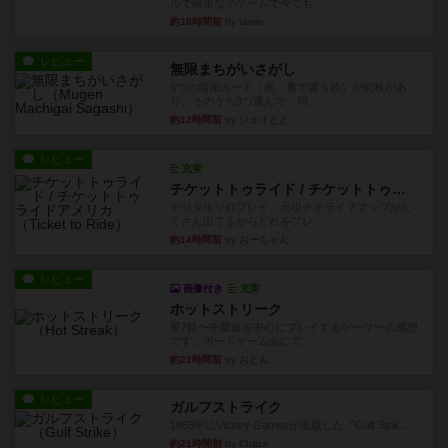
ルで簡単な小ゲームで今でも...
約10時間前
by tamio
レビュー
無限まちがいさがし
6つの場面カード（表、裏で違う絵）が何枚かあ
り、そのうち3つ選んで、同...
約12時間前
by ジェイとと
レビュー
充実
チケットトゥライド / チケットトゥライドアメリカ
デジタルソロプレイ。元祖チケライ？マップがた
くさん出てるからどれをプレ...
約14時間前
by おーちゃん
レビュー
画像付き
充実
ホットストリーク
星7軽〜中量級を中心にプレイするゲーマーの感想
です。ボードゲーム会にて...
約21時間前
by おとん
レビュー
ガルフストライク
1983年にVictory Gamesが出版した『Gulf Strik...
約21時間前
by Chaco