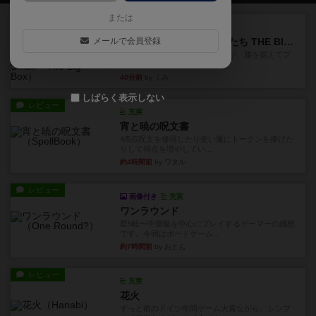
または
レビュー
画像付き
メールで会員登録
アグリコラ：牧場の動物たち THE BIG BOX
長らく積みゲーになってましたが、腰を据えてプ
レイできましたのでやってみ...
40分前
by くみ
しばらく表示しない
レビュー
充実
宵と暁の呪文書
4/5点呪文を修得したり使い魔にトークンを捧げた
りして得点を増やしてい...
約4時間前
by ワタル
レビュー
画像付き
充実
ワンラウンド
星5軽〜中量級を中心にプレイするゲーマーの感想
です。今回はボードゲーム...
約7時間前
by おとん
レビュー
充実
花火
ずっと前のドイツ年間ゲーム大賞ながら、シンプ