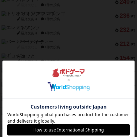
240
PT
紹介文なし
1件の投稿
トリオンフ ア マレンゴ
236
PT
紹介文あり
1件の投稿
エレメンツ
232
PT
紹介文あり
4件の投稿
バー！パーティー
212
PT
紹介文なし
1件の投稿
ギョッと
154
PT
紹介文あり
1件の投稿
クルティボ
152
PT
紹介文なし
1件の投稿
ブラヴェスト
140
PT
紹介文なし
1件の投稿
ドブル：ポケットモンスター
122
PT
紹介文あり
4件の投稿
ジャンヌ・ダルク-オルレアン ドロー＆ライト
118
PT
紹介文なし
5件の投稿
ファースト・イン・フライト
94
PT
紹介文あり
3件の投稿