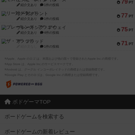
79
PT
紹介文あり
1件の投稿
リー対グラント
77
PT
紹介文あり
1件の投稿
ブレーキング・アウェイ
75
PT
紹介文あり
4件の投稿
ザ・フラッド
71
PT
紹介文なし
1件の投稿
※Apple、Apple のロゴ は、米国および他の国々で登録されたApple Inc.の商標です。
※App Store は、Apple Inc.のサービスマークです。
※Android は、グーグル インコーポレイテッドの商標または登録商標です。
※Google Play とそのロゴは、Google Inc.の商標または登録商標です。
ボドゲーマTOP
ボードゲームを検索する
ボードゲームの新着レビュー