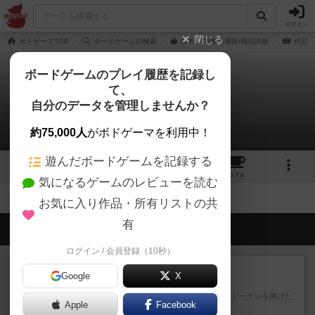
ログイン
閉じる
ボドゲーマTOP
ボードゲームの検索
CHILLTIMEの通販/商品詳細
作品デ
ボードゲームのプレイ履歴を記録し
て、
チルタイム
自分のデータを管理しませんか？
拡張/関連作品 0件
約75,000人
がボドゲーマを利用中！
遊んだボードゲームを記録する
15
4
11
4
トップ
画像
動画
レビュー
カフェ
気になるゲームのレビューを読む
お気に入り作品・所有リストの共
有
会員の新しい投稿
ログイン / 会員登録（10秒）
レビュー
充実
Google
X
宵と暁の呪文書
4/5点呪文を修得したり使い魔にトークンを捧げた
Apple
Facebook
りして得点を増やしてい...