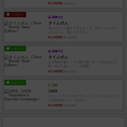
約19時間前
by おとん
リプレイ
画像付き
タイムボム
僕はホントに嘘が下手なようで、すぐバレますみ
んなホント、嘘が上手ですよ...
約19時間前
by あまる
レビュー
画像付き
タイムボム
まず簡単で軽い！大人数で遊べる！それなのに小
箱！何より楽しい！！正体隠...
約19時間前
by あまる
レビュー
充実
1809
ケビン・ザッカーがデザインした１ヘクス=２マイ
ルの戦役級シリーズは以下...
約19時間前
by Chaco