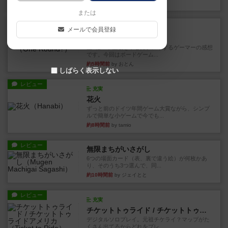
約1時間前
by ワタル
または
レビュー
画像付き
充実
メールで会員登録
ワンラウンド
星5軽〜中量級を中心にプレイするゲーマーの感想
です。今回はボードゲーム...
約5時間前
by おとん
しばらく表示しない
レビュー
充実
花火
ずっと前のドイツ年間ゲーム大賞ながら、シンプ
ルで簡単な小ゲームで今でも...
約8時間前
by tamio
レビュー
無限まちがいさがし
6つの場面カード（表、裏で違う絵）が何枚かあ
り、そのうち3つ選んで、同...
約10時間前
by ジェイとと
レビュー
充実
チケットトゥライド / チケットトゥライドアメリカ
デジタルソロプレイ。元祖チケライ？マップがた
くさん出てるからどれをプレ...