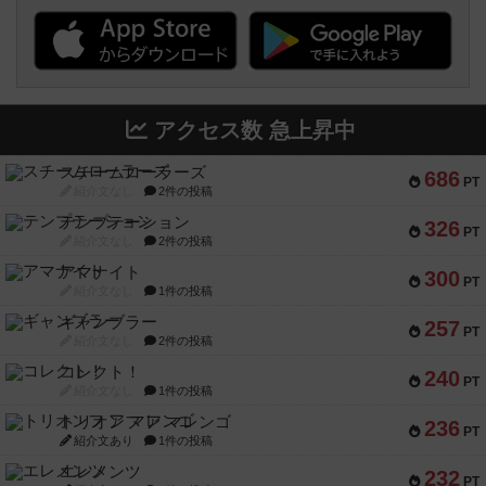
アクセス数 急上昇中
スチームローラーズ
686
PT
紹介文なし
2件の投稿
テンプテーション
326
PT
紹介文なし
2件の投稿
アマナイト
300
PT
紹介文なし
1件の投稿
ギャンブラー
257
PT
紹介文なし
2件の投稿
コレクト！
240
PT
紹介文なし
1件の投稿
トリオンフ ア マレンゴ
236
PT
紹介文あり
1件の投稿
エレメンツ
232
PT