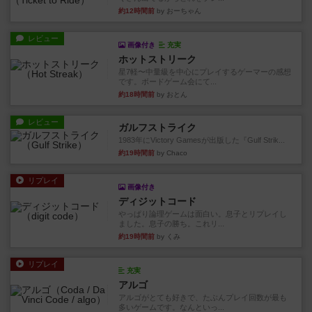
約12時間前
by おーちゃん
レビュー
画像付き
充実
ホットストリーク
星7軽〜中量級を中心にプレイするゲーマーの感想
です。ボードゲーム会にて...
約18時間前
by おとん
レビュー
ガルフストライク
1983年にVictory Gamesが出版した『Gulf Strik...
約19時間前
by Chaco
リプレイ
画像付き
ディジットコード
やっぱり論理ゲームは面白い。息子とリプレイし
ました。息子の勝ち。これリ...
約19時間前
by くみ
リプレイ
充実
アルゴ
アルゴがとても好きで、たぶんプレイ回数が最も
多いゲームです。なんといっ...