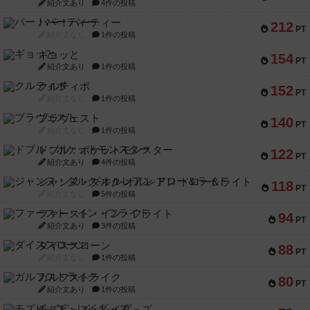
紹介文あり
4件の投稿
バー！パーティー
212
PT
紹介文なし
1件の投稿
ギョッと
154
PT
紹介文あり
1件の投稿
クルティボ
152
PT
紹介文なし
1件の投稿
ブラヴェスト
140
PT
紹介文なし
1件の投稿
ドブル：ポケットモンスター
122
PT
紹介文あり
4件の投稿
ジャンヌ・ダルク-オルレアン ドロー＆ライト
118
PT
紹介文なし
5件の投稿
ファースト・イン・フライト
94
PT
紹介文あり
3件の投稿
ダイススローン
88
PT
紹介文なし
1件の投稿
ガルフストライク
80
PT
紹介文あり
1件の投稿
モズビ－ズ・レイダ－ズ