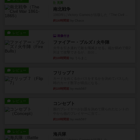
充実
南北戦争
1983年にVictory Gamesが出版した『The Civil ...
約16時間前
by Chaco
レビュー
画像付き
ファイアー・ブルズ / 火牛陣
火牛を引き連れて敵を殲滅させる。縦か斜めで前2
列まで攻撃できるが、自分...
約18時間前
by うらまこ
レビュー
フリップ７
カードをめくるかパスをするかを決めてパスした
時のカード数字が得点になる...
約18時間前
by mob567
レビュー
コンセプト
親のプレイヤーがお題を決めて限られたヒントの
中から他のプレイヤーに当て...
約18時間前
by mob567
レビュー
海兵隊
1988年にVictory Gamesが出版した