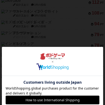
1809
112
PT
紹介文あり
1件の投稿
ファースト・イン・フライト
108
PT
紹介文あり
3件の投稿
モズビ－ズ・レイダ－ズ
94
PT
紹介文あり
1件の投稿
テンプテーション
79
PT
紹介文なし
2件の投稿
インドネシア
78
PT
紹介文あり
2件の投稿
宵と暁の呪文書
75
PT
紹介文あり
8件の投稿
リスボン・トラム 28
73
PT
紹介文あり
9件の投稿
アマナイト
73
PT
紹介文なし
1件の投稿
ブラヴェスト
66
PT
紹介文なし
1件の投稿
スペクタキュラー
60
PT
紹介文なし
1件の投稿