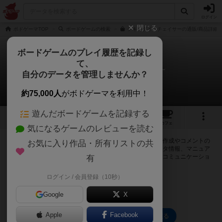
ログイン
閉じる
ボドゲーマTOP
ボードゲームの検索
チキンダイスチェイサーの通販/商品詳細
ボードゲームのプレイ履歴を記録し
て、
チキンダイスチェイサー
自分のデータを管理しませんか？
0件の掲示板
約75,000人
がボドゲーマを利用中！
遊んだボードゲームを記録する
1
1
3
トップ
画像
動画
レビュー
カフェ
気になるゲームのレビューを読む
ログインするとチキンダイスチェイサーに関する掲示板の作成やコメントの
お気に入り作品・所有リストの共
書き込みが出来るようになります。ルールの疑問やエラッタ情報、マニュア
ルでは判断し辛い曖昧な表記等について会員同士で自由にコミュニケーショ
有
ンをとることが出来ます。
ログイン / 会員登録（10秒）
ログイン/無料会員登録
Google
X
Apple
Facebook
チキンダイスチェイサーのトップに戻る