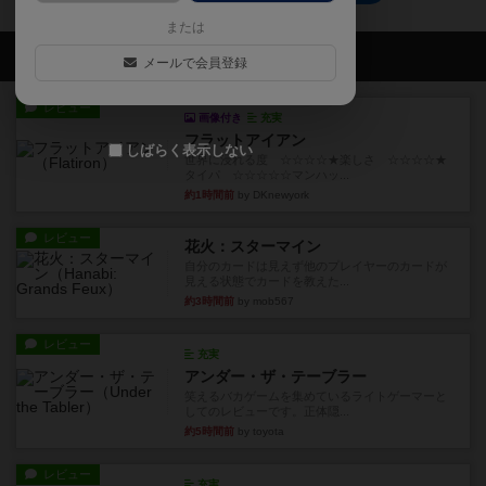
または
会員の新しい投稿
メールで会員登録
レビュー
画像付き
充実
フラットアイアン
しばらく表示しない
世界に浸れる度 ☆☆☆☆★楽しさ ☆☆☆☆★
タイパ ☆☆☆☆☆マンハッ...
約1時間前
by DKnewyork
レビュー
花火：スターマイン
自分のカードは見えず他のプレイヤーのカードが
見える状態でカードを教えた...
約3時間前
by mob567
レビュー
充実
アンダー・ザ・テーブラー
笑えるバカゲームを集めているライトゲーマーと
してのレビューです。正体隠...
約5時間前
by toyota
レビュー
充実