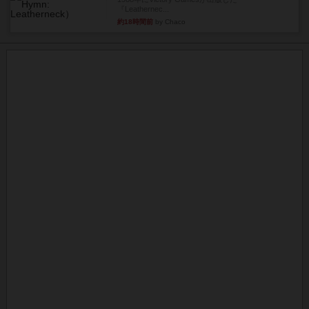
『Leathernec...
約18時間前
by Chaco