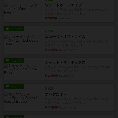
ワン・トゥ・ファイブ
とにかくお手軽にすき間時間をうめるゲームとし
て重宝するゲームです。いわ...
約7時間前
by nabekoh
レビュー
充実
エコーズ・オブ・タイム
カードゲームにファイナルファンタジーのアクテ
ィブタイムバトル（もしくは...
約10時間前
by ジェイとと
レビュー
シャット・ザ・ボックス
とてもシンプルなダイスゲーム。2つのダイスを振
って、出目の合計を自分の...
約11時間前
by OSAっち
レビュー
充実
オバケだぞ～
対人アナログプレイ。簡単なルールで誰とでも遊
べるゲーム。こんなの子ども...
約12時間前
by おーちゃん
レビュー