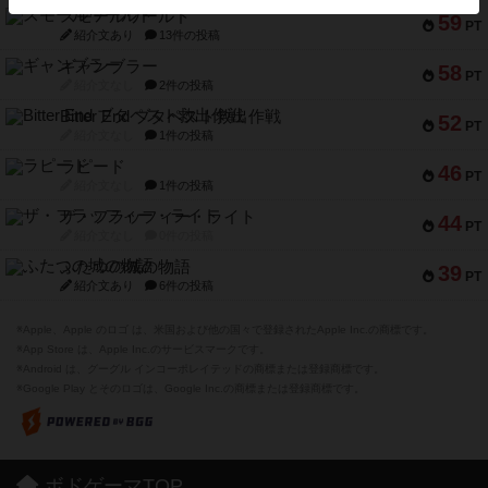
スモールワールド
59
PT
紹介文あり
13件の投稿
ギャンブラー
58
PT
紹介文なし
2件の投稿
Bitter End ブタペスト救出作戦
52
PT
紹介文なし
1件の投稿
ラピード
46
PT
紹介文なし
1件の投稿
ザ・フラッフィー・ライト
44
PT
紹介文なし
0件の投稿
ふたつの城の物語
39
PT
紹介文あり
6件の投稿
※Apple、Apple のロゴ は、米国および他の国々で登録されたApple Inc.の商標です。
※App Store は、Apple Inc.のサービスマークです。
※Android は、グーグル インコーポレイテッドの商標または登録商標です。
※Google Play とそのロゴは、Google Inc.の商標または登録商標です。
ボドゲーマTOP