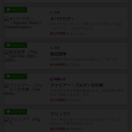
レビュー
充実
オバケだぞ～
対人アナログプレイ。簡単なルールで誰とでも遊
べるゲーム。こんなの子ども...
約11時間前
by おーちゃん
レビュー
充実
南北戦争
1983年にVictory Gamesが出版した『The Civil ...
約14時間前
by Chaco
レビュー
画像付き
ファイアー・ブルズ / 火牛陣
火牛を引き連れて敵を殲滅させる。縦か斜めで前2
列まで攻撃できるが、自分...
約17時間前
by うらまこ
レビュー
フリップ７
カードをめくるかパスをするかを決めてパスした
時のカード数字が得点になる...
約17時間前
by mob567