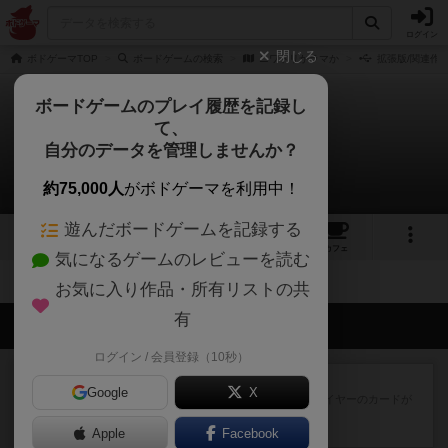
ログイン
閉じる
ボドゲーマTOP
ボードゲームの検索
ニワトリかラマか
拡張版/関連作
ボードゲームのプレイ履歴を記録し
て、
ニワトリかラマか
自分のデータを管理しませんか？
拡張/関連作品 0件
約75,000人
がボドゲーマを利用中！
遊んだボードゲームを記録する
4
1
3
トップ
画像
動画
レビュー
カフェ
気になるゲームのレビューを読む
お気に入り作品・所有リストの共
有
会員の新しい投稿
ログイン / 会員登録（10秒）
レビュー
花火：スターマイン
Google
X
自分のカードは見えず他のプレイヤーのカードが
見える状態でカードを教えた...
Apple
約2時間前
by mob567
Facebook