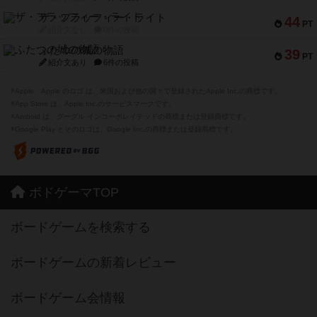
ザ・フラッフィー・ライト
44
PT
紹介文なし
0件の投稿
ふたつの城の物語
39
PT
紹介文あり
6件の投稿
※Apple、Apple のロゴ は、米国および他の国々で登録されたApple Inc.の商標です。
※App Store は、Apple Inc.のサービスマークです。
※Android は、グーグル インコーポレイテッドの商標または登録商標です。
※Google Play とそのロゴは、Google Inc.の商標または登録商標です。
ボドゲーマTOP
ボードゲームを検索する
ボードゲームの新着レビュー
ボードゲーム会情報