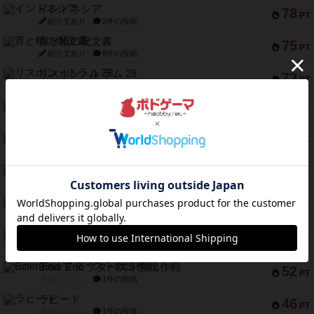
インドネシア
78
PT
紹介文あり
2件の投稿
宵と暁の呪文書
75
PT
紹介文あり
8件の投稿
リスボン・トラム 28
73
PT
紹介文あり
9件の投稿
アマナイト
73
PT
紹介文なし
1件の投稿
ブラヴェスト
66
PT
紹介文なし
1件の投稿
スペクタキュラー
60
PT
紹介文なし
1件の投稿
スモールワールド
59
PT
紹介文あり
13件の投稿
ギャンブラー
58
PT
紹介文なし
2件の投稿
Bitter End ブタペスト救出作戦
52
PT
紹介文なし
1件の投稿
ラピード
46
PT
紹介文なし
1件の投稿