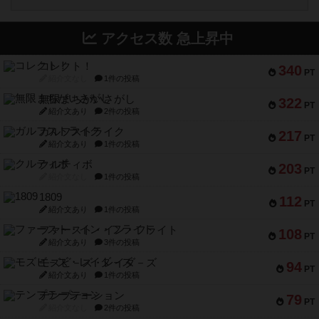
アクセス数 急上昇中
コレクト！
340
PT
紹介文なし
1件の投稿
無限まちがいさがし
322
PT
紹介文あり
2件の投稿
ガルフストライク
217
PT
紹介文あり
1件の投稿
クルティボ
203
PT
紹介文なし
1件の投稿
1809
112
PT
紹介文あり
1件の投稿
ファースト・イン・フライト
108
PT
紹介文あり
3件の投稿
モズビ－ズ・レイダ－ズ
94
PT
紹介文あり
1件の投稿
テンプテーション
79
PT
紹介文なし
2件の投稿