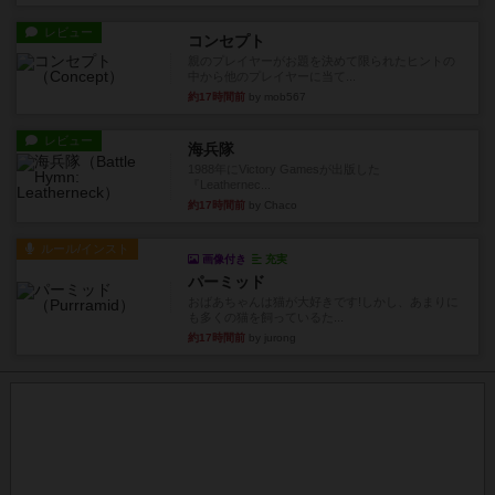
レビュー
コンセプト
親のプレイヤーがお題を決めて限られたヒントの
中から他のプレイヤーに当て...
約17時間前
by mob567
レビュー
海兵隊
1988年にVictory Gamesが出版した
『Leathernec...
約17時間前
by Chaco
ルール/インスト
画像付き
充実
パーミッド
おばあちゃんは猫が大好きです!しかし、あまりに
も多くの猫を飼っているた...
約17時間前
by jurong