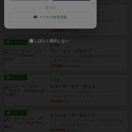
レビュー
または
充実
アンダー・ザ・テーブラー
メールで会員登録
笑えるバカゲームを集めているライトゲーマーと
してのレビューです。正体隠...
約4時間前
by toyota
しばらく表示しない
レビュー
充実
ワン・トゥ・ファイブ
とにかくお手軽にすき間時間をうめるゲームとし
て重宝するゲームです。いわ...
約5時間前
by nabekoh
レビュー
充実
エコーズ・オブ・タイム
カードゲームにファイナルファンタジーのアクテ
ィブタイムバトル（もしくは...
約9時間前
by ジェイとと
レビュー
シャット・ザ・ボックス
とてもシンプルなダイスゲーム。2つのダイスを振
って、出目の合計を自分の...
約10時間前
by OSAっち