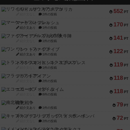
リワイルド：サウスアメリカ
552
PT
紹介文なし
2件の投稿
マーケットフレッシュ
170
PT
紹介文あり
1件の投稿
ファイアー・ブルズ / 火牛陣
141
PT
紹介文なし
1件の投稿
ワン・トゥ・ファイブ
122
PT
紹介文あり
1件の投稿
トランスオリエント・エクスプレス
119
PT
紹介文なし
1件の投稿
フラットアイアン
118
PT
紹介文なし
2件の投稿
エコーズ・オブ・タイム
118
PT
紹介文なし
8件の投稿
南北戦争
79
PT
紹介文あり
1件の投稿
キャプテン・フリップ：イスラ・ボンバ
72
PT
紹介文なし
2件の投稿
メメントオンラインタクティクス