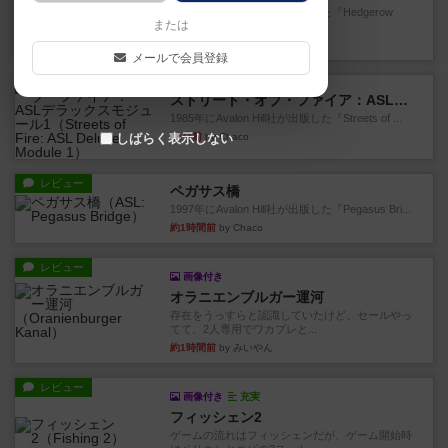
1987年にAvalon Hill社が出版した『Hedgerow
または
He...
26分前
by Chaco
メールで会員登録
レビュー
ストリート・オブ・ファイア：ASLデラックスモジュール1
1985年にAvalon Hill社が出版した『Streets of ...
44分前
by Chaco
しばらく表示しない
レビュー
ペガサス橋
1997年にAvalon Hill社が出版した『Pegasus Bri...
約1時間前
by Chaco
レビュー
画像付き
オラニエンブルガー運河
存在をうっすらと認識していたけど、セールやっ
てて、2人専用でワカプレと...
約1時間前
by みいやん
レビュー
画像付き
充実
フィッシェン2
ゲームの流れはフィッシェンだが、ゲーム開始時