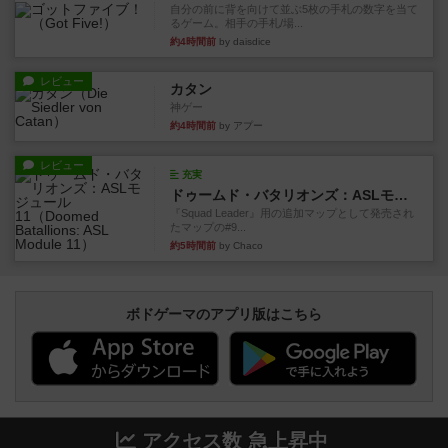
自分の前に背を向けて並ぶ5枚の手札の数字を当て
るゲーム。相手の手札/場...
約4時間前
by daisdice
レビュー
カタン
神ゲー
約4時間前
by アプー
レビュー
充実
ドゥームド・バタリオンズ：ASLモジュール11
『Squad Leader』用の追加マップとして発売され
たマップの#9...
約5時間前
by Chaco
ボドゲーマのアプリ版はこちら
アクセス数 急上昇中