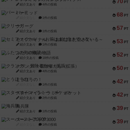
70
PT
紹介文あり
4件の投稿
パーミッド
68
PT
紹介文なし
1件の投稿
クリーグ
57
PT
紹介文あり
1件の投稿
セミファイナル ～お前はまだ生きている～
53
PT
紹介文あり
1件の投稿
ふたつの街の物語
52
PT
紹介文あり
18件の投稿
クランク! ：冒険者たち（拡張）
50
PT
紹介文あり
4件の投稿
とうほうの！
42
PT
紹介文なし
1件の投稿
スターマイン・ラミー ポケット
42
PT
紹介文あり
2件の投稿
海兵隊
39
PT
紹介文あり
1件の投稿
スーパーストア3000
39
PT
紹介文なし
1件の投稿