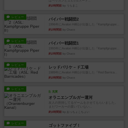
はペリカンとエビの2スート...
約2時間前
by うらまこ
レビュー
パイパー戦闘団2
1996年にAvalon Hill社が出版した『Kampfgruppe...
約2時間前
by Chaco
レビュー
パイパー戦闘団1
1993年にAvalon Hill社が出版した『Kampfgruppe...
約2時間前
by Chaco
レビュー
レッドバリケ－ド工場
1989年にAvalon Hill社が出版した『Red Barrica...
約2時間前
by Chaco
レビュー
充実
オラニエンブルガー運河
友人の所持してるゲームをさせてもらいました。
まだワーカーの置いていない...
約3時間前
by おっちょこちょい
レビュー
ゴットファイブ！