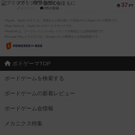
フリップ７：復讐心とともに
37
PT
紹介文なし
2件の投稿
※Apple、Apple のロゴ は、米国および他の国々で登録されたApple Inc.の商標です。
※App Store は、Apple Inc.のサービスマークです。
※Android は、グーグル インコーポレイテッドの商標または登録商標です。
※Google Play とそのロゴは、Google Inc.の商標または登録商標です。
ボドゲーマTOP
ボードゲームを検索する
ボードゲームの新着レビュー
ボードゲーム会情報
メカニクス特集