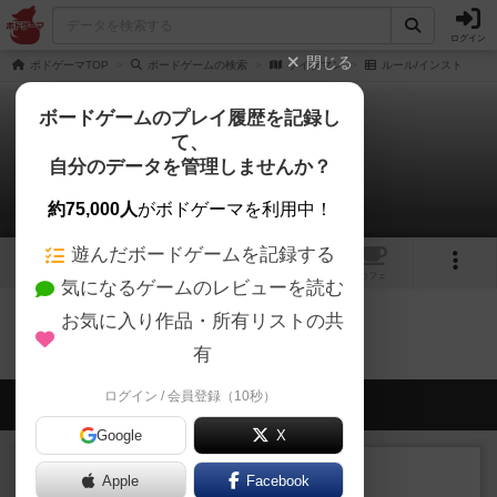
ログイン
閉じる
ボドゲーマTOP
ボードゲームの検索
ケイブマン
ルール/インスト
ボードゲームのプレイ履歴を記録し
て、
ケイブマン
自分のデータを管理しませんか？
0件のルール/インスト
約75,000人
がボドゲーマを利用中！
遊んだボードゲームを記録する
1
1
トップ
画像
動画
レビュー
カフェ
気になるゲームのレビューを読む
お気に入り作品・所有リストの共
ケイブマンのトップに戻る
有
ログイン / 会員登録（10秒）
会員の新しい投稿
Google
X
レビュー
充実
Apple
Facebook
ヘッジロウ・ヘル